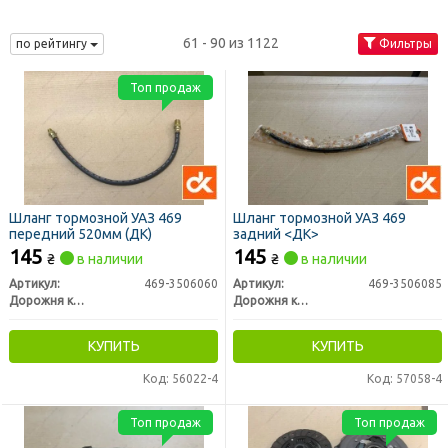
61 - 90 из 1122
по рейтингу
Фильтры
Топ продаж
Шланг тормозной УАЗ 469
Шланг тормозной УАЗ 469
передний 520мм (ДК)
задний <ДК>
145
145
₴
в наличии
₴
в наличии
Артикул:
469-3506060
Артикул:
469-3506085
Дорожня карта
Дорожня карта
КУПИТЬ
КУПИТЬ
Код: 56022-4
Код: 57058-4
Топ продаж
Топ продаж