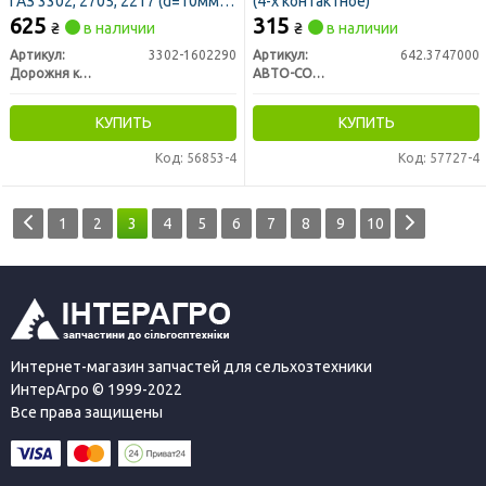
ГАЗ 3302, 2705, 2217 (d=10мм)
(4-х контактное)
(ДК)
625
315
₴
в наличии
₴
в наличии
Артикул:
3302-1602290
Артикул:
642.3747000
Дорожня карта
АВТО-СОЮЗ 88
КУПИТЬ
КУПИТЬ
Код: 56853-4
Код: 57727-4
1
2
3
4
5
6
7
8
9
10
Интернет-магазин запчастей для сельхозтехники
ИнтерАгро © 1999-2022
Все права защищены