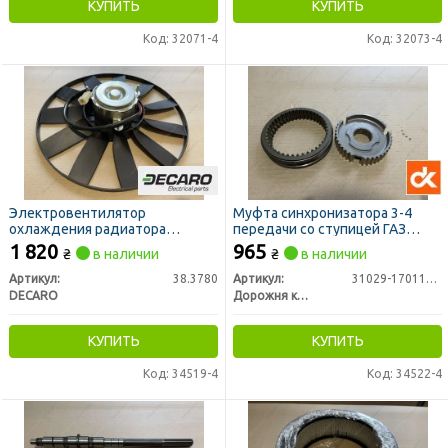
КУПИТЬ
КУПИТЬ
Код: 32071-4
Код: 32073-4
Электровентилятор
Муфта синхронизатора 3-4
охлаждения радиатора
передачи со ступицей ГАЗ
ГАЗЕЛЬ, ГАЗ 3110 (ЗМЗ 406) 12В
31029, 3302 (ДК)
1 820
965
₴
в наличии
₴
в наличии
(DECARO)
Артикул:
38.3780
Артикул:
31029-1701116В
DECARO
Дорожня карта
КУПИТЬ
КУПИТЬ
Код: 34519-4
Код: 34522-4