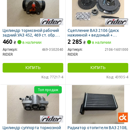
Цилиндр тормозной рабочий
Сцепление ВАЗ 2106 (диск
задний УАЗ 452, 469 cт. обр.
нажимной + ведомый +
d=32 мм (RIDER)
подшипник) с пауком (RIDER)
460
2 285
₴
в наличии
₴
в наличии
Артикул:
469-3502040
Артикул:
2106-1601000
RIDER
RIDER
КУПИТЬ
КУПИТЬ
Код: 77217-4
Код: 43935-4
Топ продаж
Цилиндр суппорта тормозной
Радиатор отопителя ВАЗ 2108,