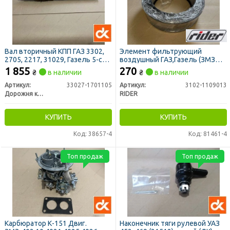
Вал вторичный КПП ГАЗ 3302,
Элемент фильтрующий
2705, 2217, 31029, Газель 5-ст.
воздушный ГАЗ,Газель (ЗМЗ
не в сб. (ДК)
402,406),УМЗ 4215 (RIDER)
1 855
270
₴
в наличии
₴
в наличии
Артикул:
33027-1701105
Артикул:
3102-1109013
Дорожня карта
RIDER
КУПИТЬ
КУПИТЬ
Код: 38657-4
Код: 81461-4
Топ продаж
Топ продаж
Карбюратор К-151 Двиг.
Наконечник тяги рулевой УАЗ