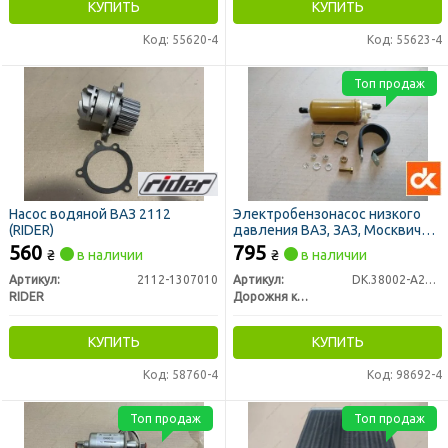
КУПИТЬ
КУПИТЬ
Код: 55620-4
Код: 55623-4
Топ продаж
Насос водяной ВАЗ 2112
Электробензонасос низкого
(RIDER)
давления ВАЗ, ЗАЗ, Москвич
универсальный (вместо
560
795
₴
в наличии
₴
в наличии
механического) (тип CRB 38002
A2011) (ДК)
Артикул:
2112-1307010
Артикул:
DK.38002-A2011
RIDER
Дорожня карта
КУПИТЬ
КУПИТЬ
Код: 58760-4
Код: 98692-4
Топ продаж
Топ продаж