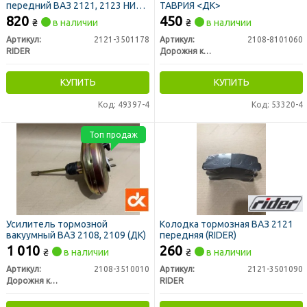
передний ВАЗ 2121, 2123 НИВА
ТАВРИЯ <ДК>
правый (RIDER)
820
450
₴
в наличии
₴
в наличии
Артикул:
2121-3501178
Артикул:
2108-8101060
RIDER
Дорожня карта
КУПИТЬ
КУПИТЬ
Код: 49397-4
Код: 53320-4
Топ продаж
Усилитель тормозной
Колодка тормозная ВАЗ 2121
вакуумный ВАЗ 2108, 2109 (ДК)
передняя (RIDER)
1 010
260
₴
в наличии
₴
в наличии
Артикул:
2108-3510010
Артикул:
2121-3501090
Дорожня карта
RIDER