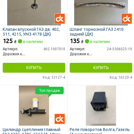
Клапан впускной ГАЗ дв. 402,
Шланг тормозной ГАЗ 2410
511, 4215, УМЗ 4178 (ДК)
задний (ДК)
125
135
₴
в наличии
₴
в наличии
Артикул:
402.1007010
Артикул:
24-3506025-10
Дорожня карта
Дорожня карта
КУПИТЬ
КУПИТЬ
Код: 52127-4
Код: 56320-4
Топ продаж
Цилиндр сцепления главный
Реле поворотов Волга, Газель