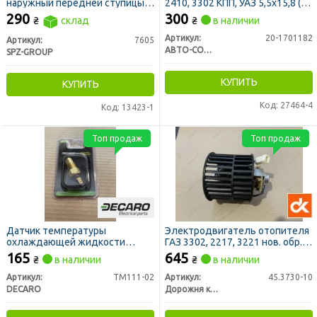
наружный передней ступицы
2410, 3302 КПП, УАЗ 5,5х15,8 (к-
ГАЗ-3110 (SPZ)
т 14шт)
290
300
₴
склад
₴
в наличии
Артикул:
20-1701182
Артикул:
7605
АВТО-СОЮЗ 88
SPZ-GROUP
КУПИТЬ
КУПИТЬ
Код: 27464-4
Код: 13423-1
Топ продаж
Топ продаж
Датчик температуры
Электродвигатель отопителя
охлаждающей жидкости
ГАЗ 3302, 2217, 3221 нов. обр.
ВОЛГА, ГАЗЕЛЬ,СОБОЛЬ (t 105)
12В 90Вт (ДК)
165
645
₴
в наличии
₴
в наличии
(DECARO)
Артикул:
ТМ111-02
Артикул:
45.3730-10
DECARO
Дорожня карта