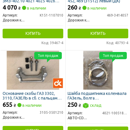
ЗМЗ-402.10 4021 4025 4026
452, 469 (31512) левый (ДК)
(ДК)
4 070
260
₴
в наличии
₴
в наличии
Артикул:
К151-1107010
Артикул:
469-3414057
Дорожня карта
Дорожня карта
КУПИТЬ
КУПИТЬ
Код: 39467-4
Код: 40793-4
Топ продаж
Топ продаж
Основание скобы ГАЗ 3302,
Шайба подшипника коленвала
3110, ГАЗЕЛЬ в сб. с пальцами
ГАЗель, Волга
(ДК)
(передняя+задняя)
655
250
₴
в наличии
₴
склад
Артикул:
3105-3501210
Артикул:
4021-1005183/84
Дорожня карта
АВТО-СОЮЗ 88