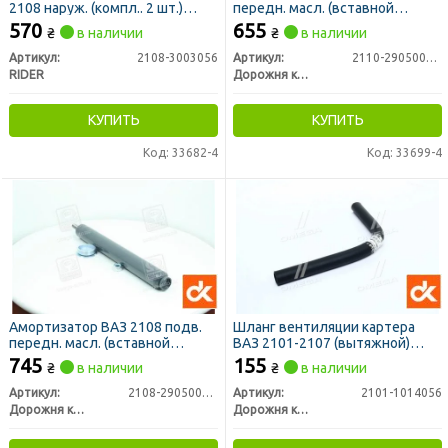
2108 наруж. (компл.. 2 шт.)
передн. масл. (вставной
(RIDER)
патрон) <ДК>
570
655
₴
в наличии
₴
в наличии
Артикул:
2108-3003056
Артикул:
2110-2905004-01
RIDER
Дорожня карта
КУПИТЬ
КУПИТЬ
Код: 33682-4
Код: 33699-4
Амортизатор ВАЗ 2108 подв.
Шланг вентиляции картера
передн. масл. (вставной
ВАЗ 2101-2107 (вытяжной)
патрон) <ДК>
СТАНДАРТ <ДК>
745
155
₴
в наличии
₴
в наличии
Артикул:
2108-2905004-01
Артикул:
2101-1014056
Дорожня карта
Дорожня карта