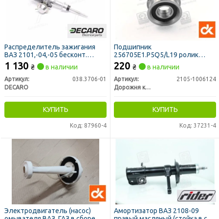
Распределитель зажигания
Подшипник
ВАЗ 2101,-04,-05 бесконт.
256705Е1.P5Q5/L19 ролик
(DECARO)
натяж.ГРМ ст.обр.ВАЗ <ДК>
1 130
220
₴
в наличии
₴
в наличии
Артикул:
038.3706-01
Артикул:
2105-1006124
DECARO
Дорожня карта
КУПИТЬ
КУПИТЬ
Код: 87960-4
Код: 37231-4
Электродвигатель (насос)
Амортизатор ВАЗ 2108-09
омывателя ВАЗ, ГАЗ в сборе ст.
правый масляный (стойка в сб.)