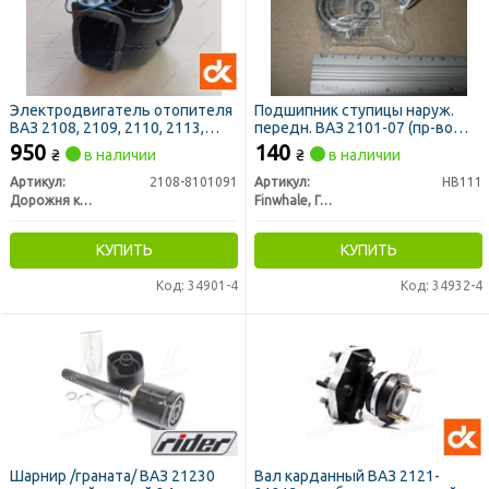
Электродвигатель отопителя
Подшипник ступицы наруж.
ВАЗ 2108, 2109, 2110, 2113,
передн. ВАЗ 2101-07 (пр-во
2114, 2115, 2111, 2112, УАЗ (в
FINWHALE)
950
140
₴
в наличии
₴
в наличии
сборе с крыльчаткой и
кожухом) (ДК)
Артикул:
2108-8101091
Артикул:
HB111
Дорожня карта
Finwhale, Германия
КУПИТЬ
КУПИТЬ
Код: 34901-4
Код: 34932-4
Шарнир /граната/ ВАЗ 21230
Вал карданный ВАЗ 2121-