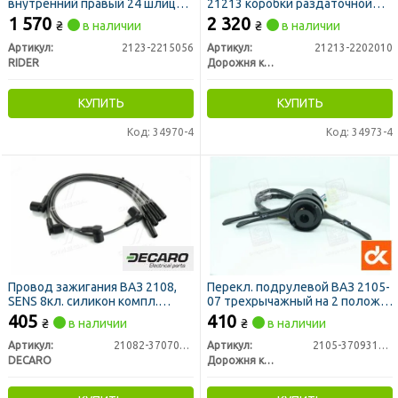
внутренний правый 24 шлица
21213 коробки раздаточной
(RIDER)
промежуточный (в сборе) (ДК)
1 570
2 320
₴
в наличии
₴
в наличии
Артикул:
2123-2215056
Артикул:
21213-2202010
RIDER
Дорожня карта
КУПИТЬ
КУПИТЬ
Код: 34970-4
Код: 34973-4
Провод зажигания ВАЗ 2108,
Перекл. подрулевой ВАЗ 2105-
SENS 8кл. силикон компл.
07 трехрычажный на 2 полож.
(DECARO)
<ДК>
405
410
₴
в наличии
₴
в наличии
Артикул:
21082-3707080-03
Артикул:
2105-3709310-10
DECARO
Дорожня карта