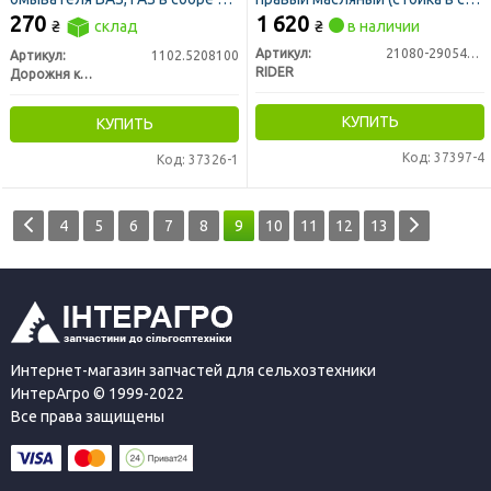
обр. (морковка) 12В (ДК)
(RIDER)
270
1 620
₴
склад
₴
в наличии
Артикул:
21080-2905402-03
Артикул:
1102.5208100
RIDER
Дорожня карта
КУПИТЬ
КУПИТЬ
Код: 37397-4
Код: 37326-1
4
5
6
7
8
9
10
11
12
13
Интернет-магазин запчастей для сельхозтехники
ИнтерАгро © 1999-2022
Все права защищены