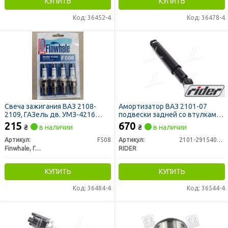
КУПИТЬ
КУПИТЬ
Код: 36452-4
Код: 36478-4
Свеча зажигания ВАЗ 2108-
Амортизатор ВАЗ 2101-07
2109, ГАЗель дв. УМЗ-4216
подвески задней со втулками
(комплект 4шт) (пр-во
масляный (RIDER)
215
670
₴
в наличии
₴
в наличии
FINWHALE)
Артикул:
F508
Артикул:
2101-2915402-01
Finwhale, Германия
RIDER
КУПИТЬ
КУПИТЬ
Код: 36484-4
Код: 36544-4