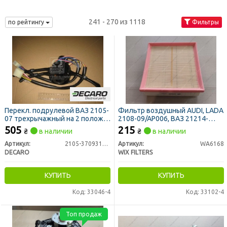
241 - 270 из 1118
по рейтингу
Фильтры
Перекл. подрулевой ВАЗ 2105-
Фильтр воздушный AUDI, LADA
07 трехрычажный на 2 полож.
2108-09/AP006, ВАЗ 21214-
(DECARO)
2123 (пр-во WIX-Filtron UA)
505
215
₴
в наличии
₴
в наличии
Артикул:
2105-3709310-10
Артикул:
WA6168
DECARO
WIX FILTERS
КУПИТЬ
КУПИТЬ
Код: 33046-4
Код: 33102-4
Топ продаж