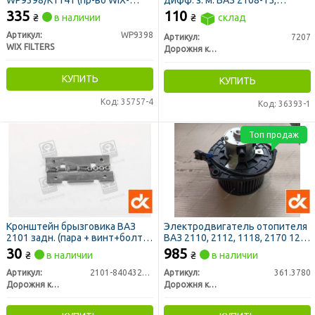
WP9398/K1141 (пр-во WIX-
дифф. з. м. ВАЗ 2108-15,
Filtron)
Москвич (ДК)
335
110
₴
в наличии
₴
склад
Артикул:
WP9398
Артикул:
7207
WIX FILTERS
Дорожня карта
КУПИТЬ
КУПИТЬ
Код: 35757-4
Код: 36393-1
Топ продаж
Кронштейн брызговика ВАЗ
Электродвигатель отопителя
2101 задн. (пара + винт+болт)
ВАЗ 2110, 2112, 1118, 2170 12В,
<ДК>
90Вт (ДК)
30
985
₴
в наличии
₴
в наличии
Артикул:
2101-8404320-10
Артикул:
361.3780
Дорожня карта
Дорожня карта