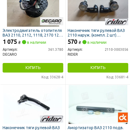
Электродвигатель отопителя
Наконечник тяги рулевой ВАЗ
ВАЗ 2110, 2112, 1118, 2170 12В,
2110 наруж. (компл. 2 шт)
90Вт (DECARO)
(RIDER)
1 075
570
₴
в наличии
₴
в наличии
Артикул:
361.3780
Артикул:
2110-3003056
DECARO
RIDER
КУПИТЬ
КУПИТЬ
Код: 33628-4
Код: 33681-4
Наконечник тяги рулевой ВАЗ
Амортизатор ВАЗ 2110 подв.