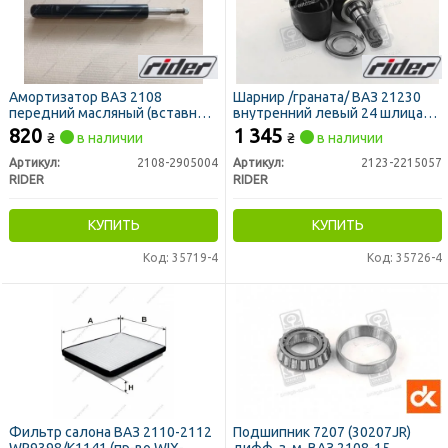
Амортизатор ВАЗ 2108
Шарнир /граната/ ВАЗ 21230
передний масляный (вставной
внутренний левый 24 шлица
патрон) (RIDER)
(RIDER)
820
1 345
₴
в наличии
₴
в наличии
Артикул:
2108-2905004
Артикул:
2123-2215057
RIDER
RIDER
КУПИТЬ
КУПИТЬ
Код: 35719-4
Код: 35726-4
Фильтр салона ВАЗ 2110-2112
Подшипник 7207 (30207JR)