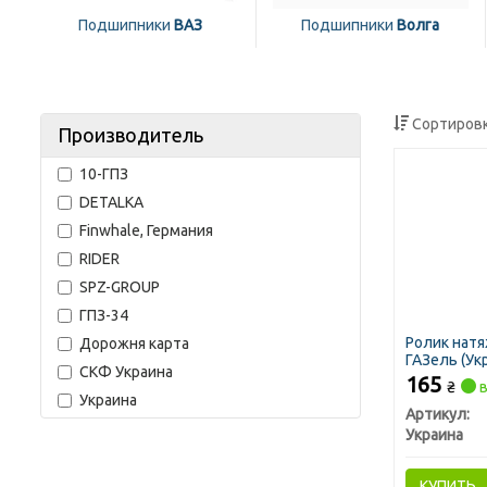
Подшипники
ВАЗ
Подшипники
Волга
Сортировк
Производитель
10-ГПЗ
DETALKA
Finwhale, Германия
RIDER
SPZ-GROUP
ГПЗ-34
Ролик натя
Дорожня карта
ГАЗель (Ук
СКФ Украина
165
₴
в
Украина
Артикул:
Украина
КУПИТЬ