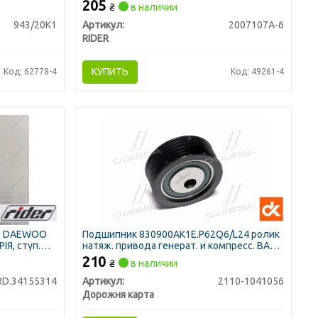
205
₴
в наличии
943/20К1
Артикул:
2007107А-6
RIDER
КУПИТЬ
Код: 62778-4
Код: 49261-4
ей DAEWOO
Подшипник 830900АК1Е.P62Q6/L24 ролик
ІЯ, ступ.
натяж. привода генерат. и компресс. ВАЗ
)
<ДК>
210
₴
в наличии
RD.34155314
Артикул:
2110-1041056
Дорожня карта