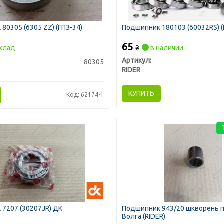
80305 (6305 ZZ) (ГПЗ-34)
Подшипник 180103 (60032RS) (
65
клад
₴
в наличии
Артикул:
80305
RIDER
КУПИТЬ
Код: 62174-1
7207 (30207JR) ДК
Подшипник 943/20 шкворень по
Волга (RIDER)