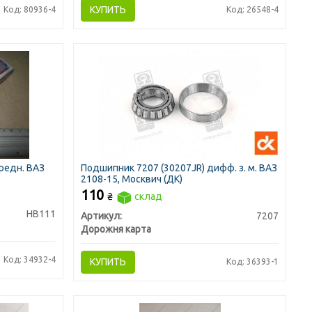
КУПИТЬ
Код: 80936-4
Код: 26548-4
редн. ВАЗ
Подшипник 7207 (30207JR) дифф. з. м. ВАЗ
2108-15, Москвич (ДК)
110
₴
склад
HB111
Артикул:
7207
Дорожня карта
Код: 34932-4
КУПИТЬ
Код: 36393-1