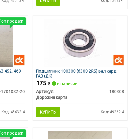
КУПИТЬ
Код: 43713-1
Код: 13423-1
Топ продаж
З 452, 469
Подшипник 180308 (6308 2RS) вал кард.
ГАЗ (ДК)
175
₴
в наличии
-1701082-20
Артикул:
180308
Дорожня карта
КУПИТЬ
Код: 43632-4
Код: 49262-4
Топ продаж