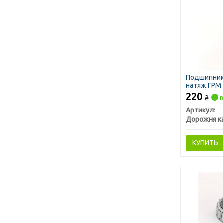
Подшипник
натяж.ГРМ 
220
₴
в
Артикул:
Дорожня к
КУПИТЬ