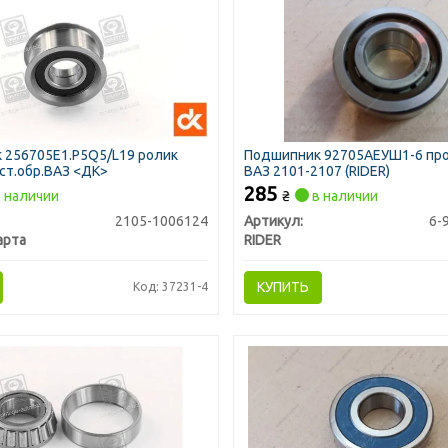
 256705Е1.P5Q5/L19 ролик
Подшипник 92705АЕУШ1-6 про
ст.обр.ВАЗ <ДК>
ВАЗ 2101-2107 (RIDER)
285
 наличии
₴
в наличии
2105-1006124
Артикул:
6-
арта
RIDER
КУПИТЬ
Код: 37231-4