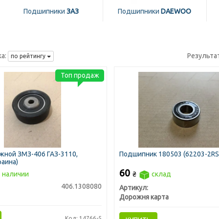
Подшипники
ЗАЗ
Подшипники
DAEWOO
а:
Результа
по рейтингу
Топ продаж
жной ЗМЗ-406 ГАЗ-3110,
Подшипник 180503 (62203-2RS)
раина)
60
 наличии
₴
склад
406.1308080
Артикул:
Дорожня карта
Код: 14766-5