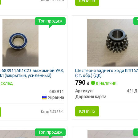
КУПИТЬ
Топ продаж
 688911АК1С23 выжимной УАЗ,
Шестерня заднего хода КПП УА
ЗИЛ (закрытый, усиленный)
(ст. обр.) (ДК)
790
склад
₴
в наличии
Артикул:
451Д
688911
Дорожня карта
Украина
КУПИТЬ
Код: 34388-1
Топ продаж