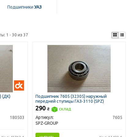
Подшипники
УАЗ
ты:
1 - 30 из 37
 (ДК)
Подшипник 7605 (32305) наружный
передней ступицы ГАЗ-3110 (SPZ)
290
₴
склад
180503
Артикул:
7605
SPZ-GROUP