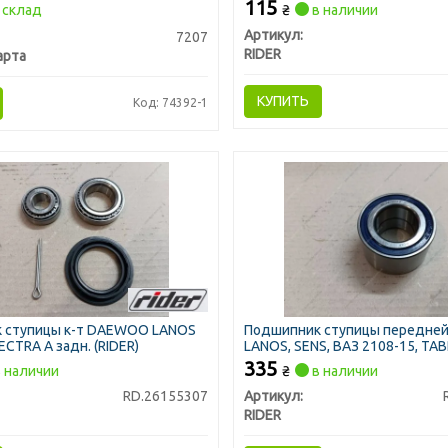
115
склад
₴
в наличии
Артикул:
7207
RIDER
арта
КУПИТЬ
Код: 74392-1
 ступицы к-т DAEWOO LANOS
Подшипник ступицы передн
ECTRA A задн. (RIDER)
LANOS, SENS, ВАЗ 2108-15, ТАВР
зад. Москвич-2141 (R13) (RIDER
335
 наличии
₴
в наличии
RD.26155307
Артикул:
RIDER