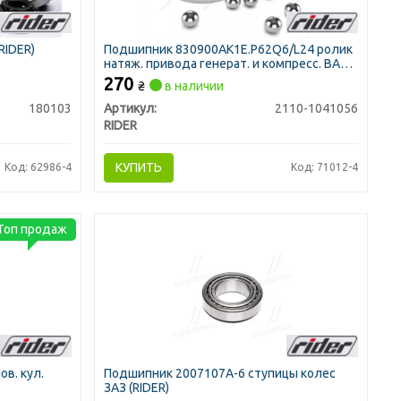
RIDER)
Подшипник 830900АК1Е.P62Q6/L24 ролик
натяж. привода генерат. и компресс. ВАЗ
(RIDER)
270
₴
в наличии
180103
Артикул:
2110-1041056
RIDER
КУПИТЬ
Код: 62986-4
Код: 71012-4
Топ продаж
в. кул.
Подшипник 2007107А-6 ступицы колес
ЗАЗ (RIDER)