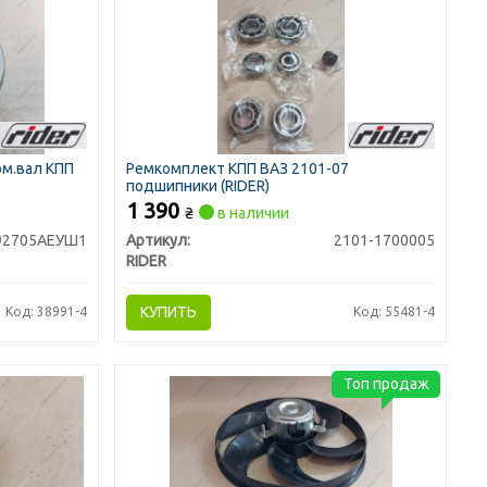
м.вал КПП
Ремкомплект КПП ВАЗ 2101-07
подшипники (RIDER)
1 390
₴
в наличии
92705АЕУШ1
Артикул:
2101-1700005
RIDER
КУПИТЬ
Код: 38991-4
Код: 55481-4
Топ продаж