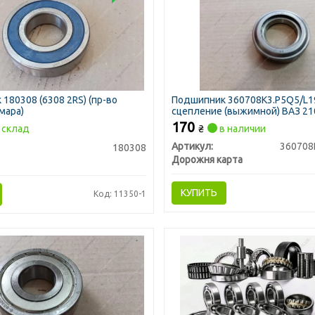
180308 (6308 2RS) (пр-во
Подшипник 360708К3.P5Q5/L1
амара)
сцепление (выжимной) ВАЗ 21
<ДК>
170
склад
₴
в наличии
Артикул:
360708
180308
Дорожня карта
КУПИТЬ
Код: 11350-1