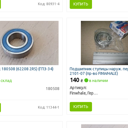
КУПИТЬ
Код: 80931-4
180508 (62208 2RS) (ГПЗ-34)
Подшипник ступицы наруж. пе
2101-07 (пр-во FINWHALE)
140
склад
₴
в наличии
Артикул:
180508
Finwhale, Германия
КУПИТЬ
Код: 11344-1