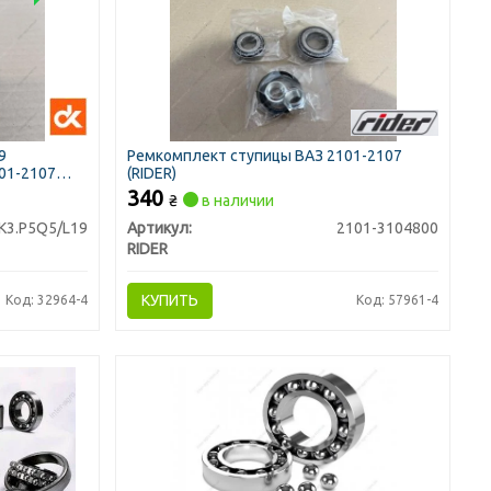
9
Ремкомплект ступицы ВАЗ 2101-2107
01-2107
(RIDER)
340
₴
в наличии
К3.P5Q5/L19
Артикул:
2101-3104800
RIDER
КУПИТЬ
Код: 32964-4
Код: 57961-4