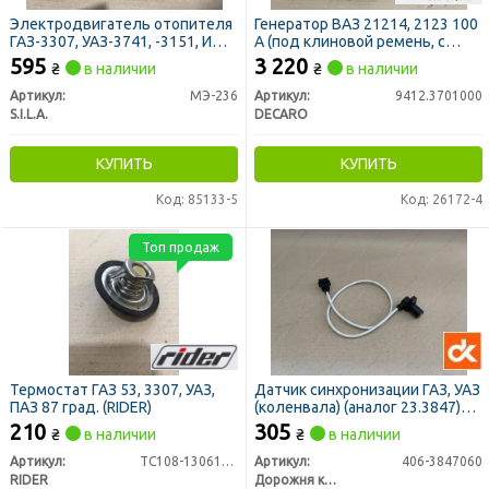
Электродвигатель отопителя
Генератор ВАЗ 21214, 2123 100
ГАЗ-3307, УАЗ-3741, -3151, ИЖ
А (под клиновой ремень, с
(12В 25Вт) (S.I.L.A. AC, Калуга)
нижн. расп. двигателя)
595
3 220
₴
в наличии
₴
в наличии
(DECARO)
Артикул:
МЭ-236
Артикул:
9412.3701000
S.I.L.A.
DECARO
КУПИТЬ
КУПИТЬ
Код: 85133-5
Код: 26172-4
Топ продаж
Термостат ГАЗ 53, 3307, УАЗ,
Датчик синхронизации ГАЗ, УАЗ
ПАЗ 87 град. (RIDER)
(коленвала) (аналог 23.3847)
<ДК>
210
305
₴
в наличии
₴
в наличии
Артикул:
TC108-1306100-087
Артикул:
406-3847060
RIDER
Дорожня карта