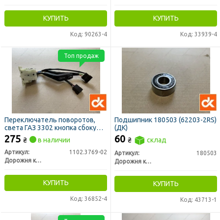
КУПИТЬ
КУПИТЬ
Код: 90263-4
Код: 33939-4
Топ продаж
Переключатель поворотов,
Подшипник 180503 (62203-2RS)
света ГАЗ 3302 кнопка сбоку
(ДК)
(ДК)
275
60
₴
в наличии
₴
склад
Артикул:
1102.3769-02
Артикул:
180503
Дорожня карта
Дорожня карта
КУПИТЬ
КУПИТЬ
Код: 36852-4
Код: 43713-1