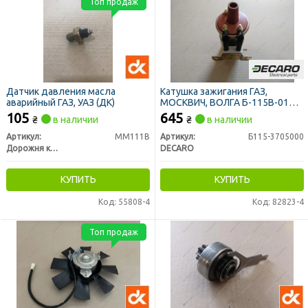
Топ продаж
Датчик давления масла
Катушка зажигания ГАЗ,
аварийный ГАЗ, УАЗ (ДК)
МОСКВИЧ, ВОЛГА Б-115В-01
(контактная) (DECARO)
105
645
₴
в наличии
₴
в наличии
Артикул:
ММ111В
Артикул:
Б115-3705000
Дорожня карта
DECARO
КУПИТЬ
КУПИТЬ
Код: 55808-4
Код: 82823-4
Топ продаж