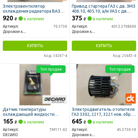
Электровентилятор
Привод стартера ГАЗ с дв. ЗМЗ
охлаждения радиатора ВАЗ
406.10, 405.10, а/м УАЗ с дв.
2103-2108, 2109, ГАЗ 3110 (ДК)
ЗМЗ 409.10 (редукторный) (ДК)
920
375
₴
в наличии
₴
в наличии
Артикул:
70.3730
Артикул:
6012.3708600
Дорожня карта
Дорожня карта
КУПИТЬ
КУПИТЬ
Код: 34267-4
Код: 25683-4
Топ продаж
Топ продаж
Датчик температуры
Электродвигатель отопителя
охлаждающей жидкости
ГАЗ 3302, 2217, 3221 нов. обр.
ВОЛГА, ГАЗЕЛЬ,СОБОЛЬ (t 105)
12В 90Вт (ДК)
165
645
₴
в наличии
₴
в наличии
(DECARO)
Артикул:
ТМ111-02
Артикул:
45.3730-10
DECARO
Дорожня карта