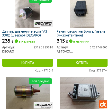
Датчик давления масла ГАЗ
Реле поворотов Волга, Газель
3302 (штекер) (DECARO)
(4-х контактное)
235
315
₴
в наличии
₴
в наличии
Артикул:
2312.3829010
Артикул:
642.3747000
DECARO
АВТО-СОЮЗ 88
КУПИТЬ
КУПИТЬ
Код: 49710-4
Код: 57727-4
Топ продаж