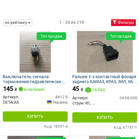
1 - 30 из 219
по рейтингу
Фильтры
Топ продаж
Топ продаж
Выключатель сигнала
Разъем 3-х контактный фонаря
торможения гидравлический
заднего КАМАЗ, КРАЗ, ЗИЛ, УАЗ
ГАЗ, ЗИЛ, УРАЛ, УАЗ (DETALKA)
(фишка) (Струм ЧП Украина)
145
45
₴
в наличии
₴
склад
Артикул:
ВК12 Б
Артикул:
04-06-008
DETALKA
Украина
Струм ЧП, Украина
КУПИТЬ
КУПИТЬ
Код: 78997-4
Код: 67747-1