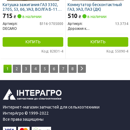
Катушка зажигания ГАЗ 3302,
Коммутатор бесконтактный
2705, 53, 66, УАЗ, ВОЛГА Б-116-
ГАЗ, УАЗ, ПАЗ (ДК)
02 бесконтактная (DECARO)
715
510
₴
в наличии
₴
в наличии
Артикул:
Б116-3705000
Артикул:
13.3734
DECARO
Дорожня карта
КУПИТЬ
КУПИТЬ
Код: 82831-4
Код: 55090-4
1
2
3
4
5
6
7
8
Интернет-магазин запчастей для сельхозтехники
ИнтерАгро © 1999-2022
Все права защищены