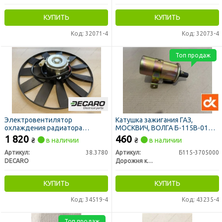
КУПИТЬ
КУПИТЬ
Код: 32071-4
Код: 32073-4
Топ продаж
Электровентилятор
Катушка зажигания ГАЗ,
охлаждения радиатора
МОСКВИЧ, ВОЛГА Б-115В-01
ГАЗЕЛЬ, ГАЗ 3110 (ЗМЗ 406) 12В
(контактная) (ДК)
1 820
460
₴
в наличии
₴
в наличии
(DECARO)
Артикул:
38.3780
Артикул:
Б115-3705000
DECARO
Дорожня карта
КУПИТЬ
КУПИТЬ
Код: 34519-4
Код: 43235-4
Топ продаж