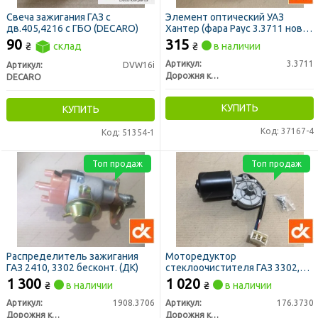
Свеча зажигания ГАЗ с
Элемент оптический УАЗ
дв.405,4216 с ГБО (DECARO)
Хантер (фара Раус 3.3711 нов.
обр.) (ДК)
90
315
₴
склад
₴
в наличии
Артикул:
3.3711
Артикул:
DVW16i
Дорожня карта
DECARO
КУПИТЬ
КУПИТЬ
Код: 37167-4
Код: 51354-1
Топ продаж
Топ продаж
Распределитель зажигания
Моторедуктор
ГАЗ 2410, 3302 бесконт. (ДК)
стеклоочистителя ГАЗ 3302,
31029, ВАЗ 2108, 2109, Газель
1 300
1 020
₴
в наличии
₴
в наличии
12В 10Вт (ДК)
Артикул:
1908.3706
Артикул:
176.3730
Дорожня карта
Дорожня карта