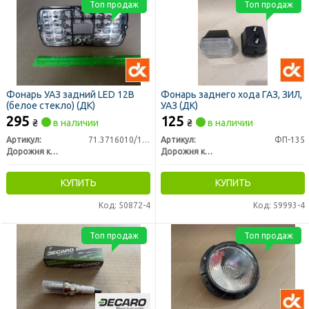
Топ продаж
Топ продаж
Фонарь УАЗ задний LED 12В
Фонарь заднего хода ГАЗ, ЗИЛ,
(белое стекло) (ДК)
УАЗ (ДК)
295
125
₴
в наличии
₴
в наличии
Артикул:
71.3716010/11-01
Артикул:
ФП-135
Дорожня карта
Дорожня карта
КУПИТЬ
КУПИТЬ
Код: 50872-4
Код: 59993-4
Топ продаж
Топ продаж