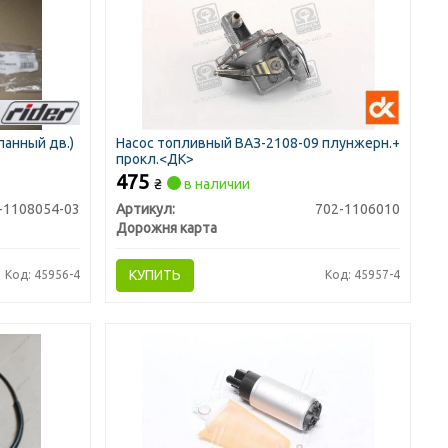
панный дв.)
Насос топливный ВАЗ-2108-09 плунжерн.+
прокл.<ДК>
475
₴
в наличии
-1108054-03
Артикул:
702-1106010
Дорожня карта
КУПИТЬ
Код: 45956-4
Код: 45957-4