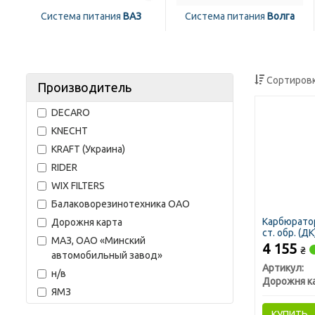
Система питания
ВАЗ
Система питания
Волга
Сортировк
Производитель
DECARO
KNECHT
KRAFT (Украина)
RIDER
WIX FILTERS
Балаковорезинотехника ОАО
Карбюратор
Дорожня карта
ст. обр. (ДК
МАЗ, ОАО «Минский
4 155
₴
автомобильный завод»
Артикул:
н/в
Дорожня к
ЯМЗ
КУПИТЬ