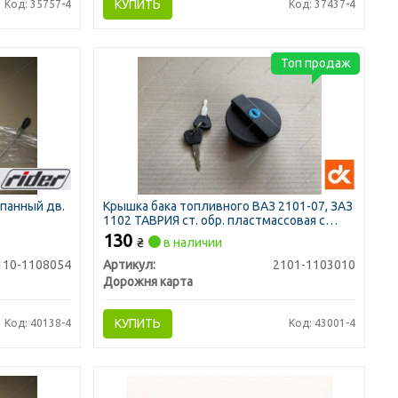
КУПИТЬ
Код: 35757-4
Код: 37437-4
Топ продаж
апанный дв.
Крышка бака топливного ВАЗ 2101-07, ЗАЗ
1102 ТАВРИЯ ст. обр. пластмассовая с
ключом (ДК)
130
₴
в наличии
110-1108054
Артикул:
2101-1103010
Дорожня карта
КУПИТЬ
Код: 40138-4
Код: 43001-4