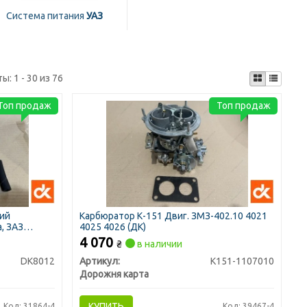
Система питания
УАЗ
ты:
1 - 30 из 76
Топ продаж
Топ продаж
кий
Карбюратор К-151 Двиг. ЗМЗ-402.10 4021
, ЗАЗ
4025 4026 (ДК)
4 070
₴
в наличии
DK8012
Артикул:
К151-1107010
Дорожня карта
КУПИТЬ
Код: 31864-4
Код: 39467-4