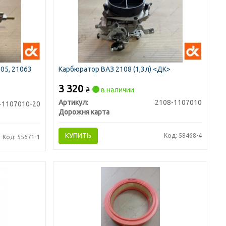
105, 21063
Карбюратор ВАЗ 2108 (1,3л) <ДК>
3 320
₴
в наличии
Артикул:
2108-1107010
-1107010-20
Дорожня карта
КУПИТЬ
Код: 58468-4
Код: 55671-1