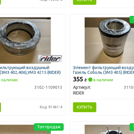
ильтрующий воздушный
Элемент фильтрующий возд
(ЗМЗ 402,406),УМЗ 4215 (RIDER)
Газель Соболь (ЗМЗ 405) (RIDE
355
 наличии
₴
в наличии
3102-1109013
Артикул:
3110
RIDER
КУПИТЬ
Код: 81461-4
Топ продаж