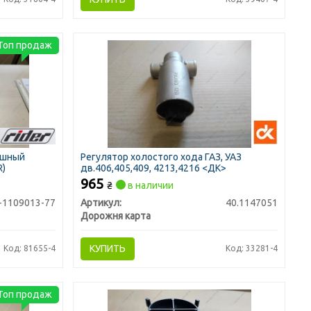
Топ продаж
ушный
Регулятор холостого хода ГАЗ, УАЗ
R)
дв.406,405,409, 4213,4216 <ДК>
965
₴
в наличии
-1109013-77
Артикул:
40.1147051
Дорожня карта
КУПИТЬ
Код: 81655-4
Код: 33281-4
Топ продаж