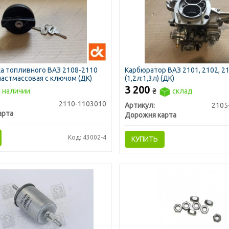
а топливного ВАЗ 2108-2110
Карбюратор ВАЗ 2101, 2102, 2
пластмассовая с ключом (ДК)
(1,2л:1,3л) (ДК)
3 200
 наличии
₴
склад
2110-1103010
Артикул:
2105
арта
Дорожня карта
Код: 43002-4
КУПИТЬ