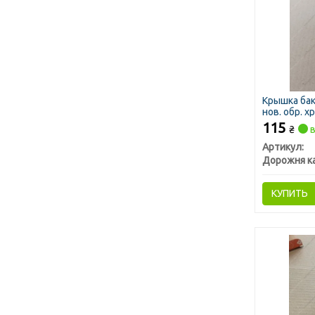
Крышка бак
нов. обр. х
115
₴
в
Артикул:
Дорожня к
КУПИТЬ