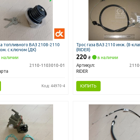
а топливного ВАЗ 2108-2110
Трос газа ВАЗ 2110 инж. (8-кла
ром. с ключом (ДК)
(RIDER)
220
 наличии
₴
в наличии
2110-1103010-01
Артикул:
2110
арта
RIDER
КУПИТЬ
Код: 44970-4