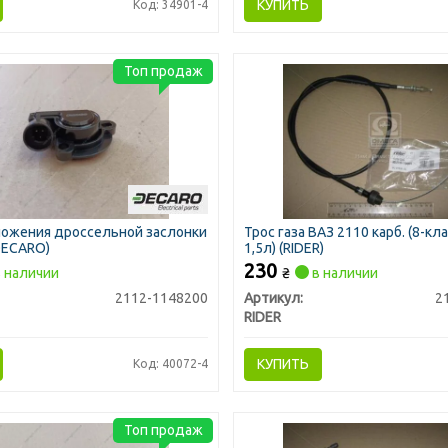
КУПИТЬ
Код: 34901-4
Топ продаж
ложения дроссельной заслонки
Трос газа ВАЗ 2110 карб. (8-кл
DECARO)
1,5л) (RIDER)
230
 наличии
₴
в наличии
2112-1148200
Артикул:
2
RIDER
КУПИТЬ
Код: 40072-4
Топ продаж