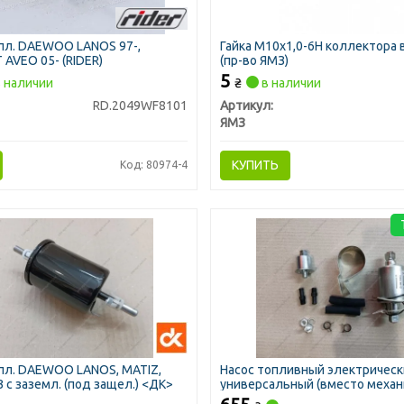
пл. DAEWOO LANOS 97-,
Гайка М10х1,0-6Н коллектора 
AVEO 05- (RIDER)
(пр-во ЯМЗ)
5
 наличии
₴
в наличии
RD.2049WF8101
Артикул:
ЯМЗ
КУПИТЬ
Код: 80974-4
пл. DAEWOO LANOS, MATIZ,
Насос топливный электричес
 с заземл. (под защел.) <ДК>
универсальный (вместо механ
(DECARO)