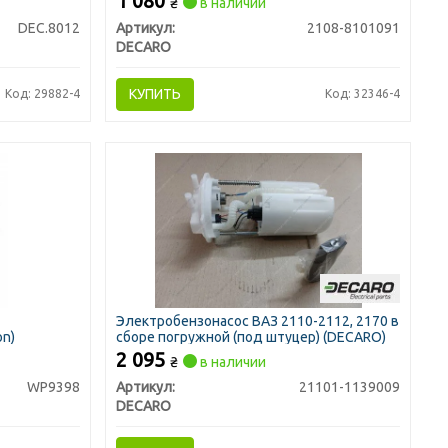
1 080
₴
в наличии
(DECARO)
DEC.8012
Артикул:
2108-8101091
DECARO
КУПИТЬ
Код: 29882-4
Код: 32346-4
Электробензонасос ВАЗ 2110-2112, 2170 в
on)
сборе погружной (под штуцер) (DECARO)
2 095
₴
в наличии
WP9398
Артикул:
21101-1139009
DECARO