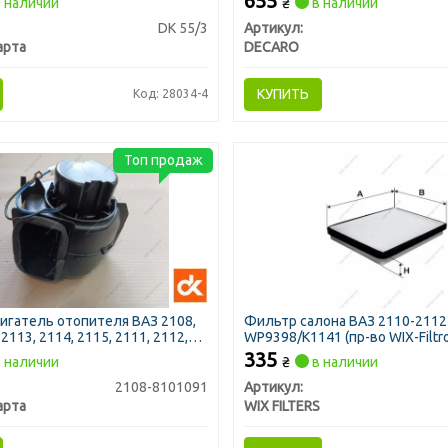
655
 наличии
₴
в наличии
DK 55/3
Артикул:
арта
DECARO
КУПИТЬ
Код: 28034-4
Топ продаж
гатель отопителя ВАЗ 2108,
Фильтр салона ВАЗ 2110-2112
 2113, 2114, 2115, 2111, 2112,
WP9398/K1141 (пр-во WIX-Filtr
ре с крыльчаткой и кожухом)
335
 наличии
₴
в наличии
2108-8101091
Артикул:
арта
WIX FILTERS