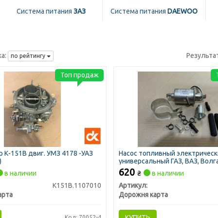
Система питания
ЗАЗ
Система питания
DAEWOO
а:
Результа
по рейтингу
Топ продаж
 К-151В двиг. УМЗ 4178 -УАЗ
Насос топливный электричес
)
универсальный ГАЗ, ВАЗ, Волга
вместо механического) (ДК)
620
в наличии
₴
в наличии
К151В.1107010
Артикул:
арта
Дорожня карта
КУПИТЬ
Код: 70052-4