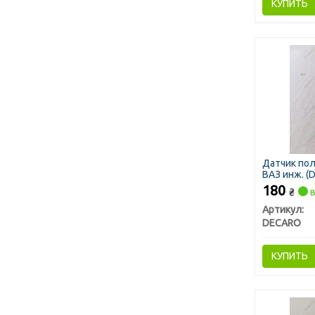
КУПИТЬ
Датчик по
ВАЗ инж. (
180
₴
в
Артикул:
DECARO
КУПИТЬ