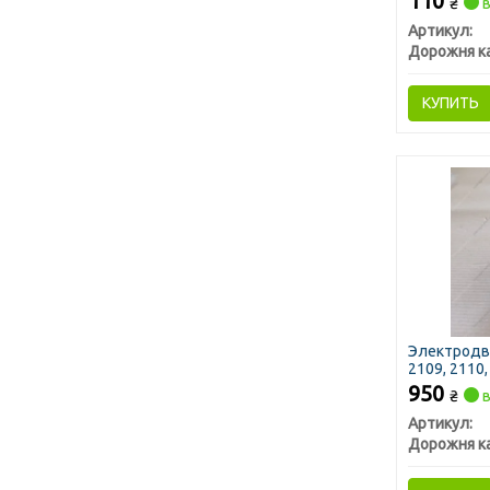
110
₴
в
Артикул:
Дорожня к
КУПИТЬ
Электродви
2109, 2110,
УАЗ (в сбо
950
₴
в
(ДК)
Артикул:
Дорожня к