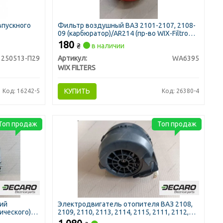
впускного
Фильтр воздушный ВАЗ 2101-2107, 2108-
09 (карбюратор)/AR214 (пр-во WIX-Filtron
UA)
180
₴
в наличии
250513-П29
Артикул:
WA6395
WIX FILTERS
КУПИТЬ
Код: 16242-5
Код: 26380-4
Топ продаж
Топ продаж
кий
Электродвигатель отопителя ВАЗ 2108,
ического)
2109, 2110, 2113, 2114, 2115, 2111, 2112,
УАЗ (в сборе с крыльчаткой и кожухом)