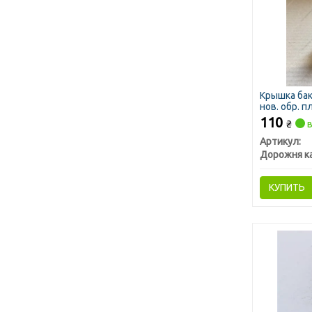
Крышка бак
нов. обр. 
110
₴
в
Артикул:
Дорожня к
КУПИТЬ