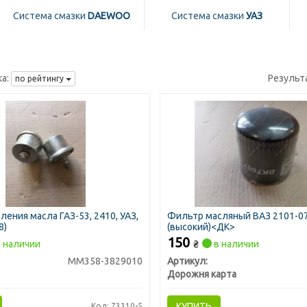
Система смазки
DAEWOO
Система смазки
УАЗ
а:
Результ
по рейтингу
ления масла ГАЗ-53, 2410, УАЗ,
Фильтр масляный ВАЗ 2101-07
8)
(высокий)<ДК>
150
 наличии
₴
в наличии
ММ358-3829010
Артикул:
Дорожня карта
КУПИТЬ
Код: 73310-5