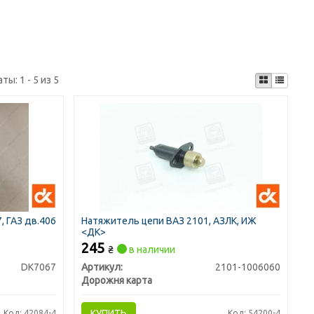
аты:
1 - 5 из 5
, ГАЗ дв.406
Натяжитель цепи ВАЗ 2101, АЗЛК, ИЖ
<ДК>
245
₴
в наличии
DK7067
Артикул:
2101-1006060
Дорожня карта
КУПИТЬ
Код: 42084-4
Код: 54200-4