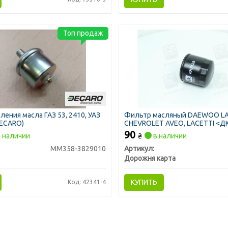
Топ продаж
ления масла ГАЗ 53, 2410, УАЗ
Фильтр масляный DAEWOO LAN
DECARO)
CHEVROLET AVEO, LACETTI <Д
90
 наличии
₴
в наличии
ММ358-3829010
Артикул:
Дорожня карта
КУПИТЬ
Код: 42341-4