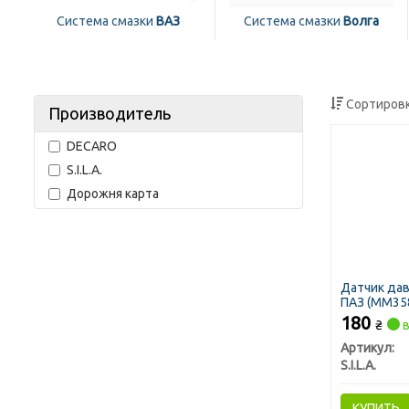
Система смазки
ВАЗ
Система смазки
Волга
Сортировк
Производитель
DECARO
S.I.L.A.
Дорожня карта
Датчик дав
ПАЗ (ММ35
180
₴
в
Артикул:
S.I.L.A.
КУПИТЬ