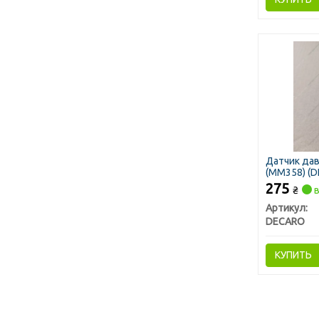
Датчик дав
(ММ358) (
275
₴
в
Артикул:
DECARO
КУПИТЬ