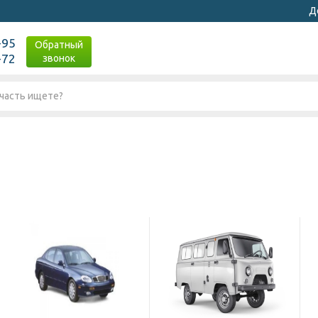
Д
-95
Обратный
-72
звонок