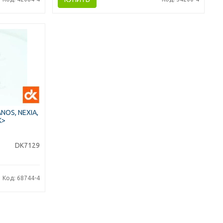
OS, NEXIA,
К>
DK7129
Код: 68744-4