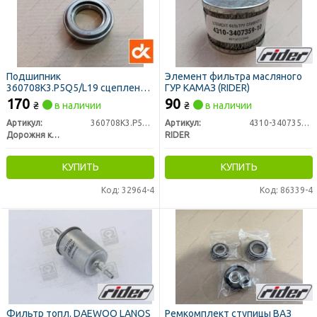
Подшипник
Элемент фильтра масляного
360708К3.P5Q5/L19 сцепление
ГУР КАМАЗ (RIDER)
(выжимной) ВАЗ 2101-2107
170
90
₴
в наличии
₴
в наличии
<ДК>
Артикул:
360708К3.P5Q5/L19
Артикул:
4310-3407359-10
Дорожня карта
RIDER
КУПИТЬ
КУПИТЬ
Код: 32964-4
Код: 86339-4
Фильтр топл. DAEWOO LANOS
Ремкомплект ступицы ВАЗ