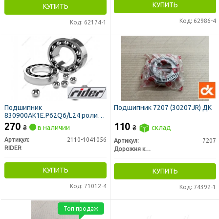
КУПИТЬ
КУПИТЬ
Код: 62986-4
Код: 62174-1
Подшипник
Подшипник 7207 (30207JR) ДК
830900АК1Е.P62Q6/L24 ролик
натяж. привода генерат. и
270
110
₴
в наличии
₴
склад
компресс. ВАЗ (RIDER)
Артикул:
2110-1041056
Артикул:
7207
RIDER
Дорожня карта
КУПИТЬ
КУПИТЬ
Код: 71012-4
Код: 74392-1
Топ продаж