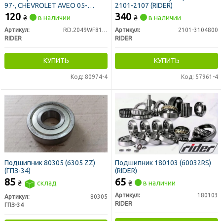
97-, CHEVROLET AVEO 05-
2101-2107 (RIDER)
(RIDER)
120
340
₴
в наличии
₴
в наличии
Артикул:
RD.2049WF8101
Артикул:
2101-3104800
RIDER
RIDER
КУПИТЬ
КУПИТЬ
Код: 80974-4
Код: 57961-4
Подшипник 80305 (6305 ZZ)
Подшипник 180103 (60032RS)
(ГПЗ-34)
(RIDER)
85
65
₴
склад
₴
в наличии
Артикул:
180103
Артикул:
80305
RIDER
ГПЗ-34