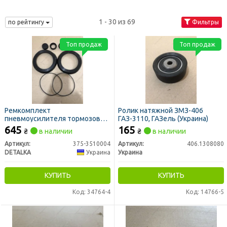
1 - 30 из 69
по рейтингу
Фильтры
Топ продаж
Топ продаж
Ремкомплект
Ролик натяжной ЗМЗ-406
пневмоусилителя тормозов
ГАЗ-3110, ГАЗель (Украина)
УРАЛ 375 старого обр. с
645
165
₴
в наличии
₴
в наличии
главным (полный) (DETALKA)
Артикул:
375-3510004
Артикул:
406.1308080
DETALKA
Украина
Украина
КУПИТЬ
КУПИТЬ
Код: 34764-4
Код: 14766-5