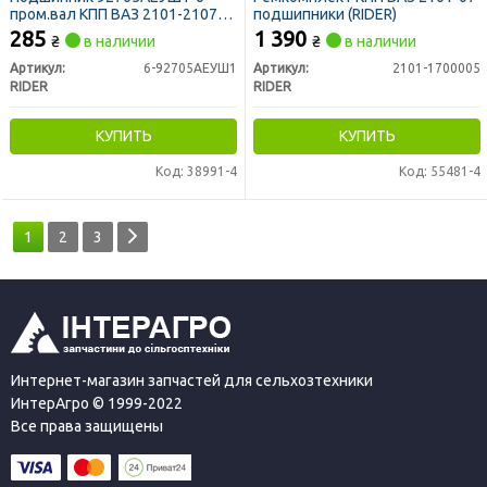
пром.вал КПП ВАЗ 2101-2107
подшипники (RIDER)
(RIDER)
285
1 390
₴
в наличии
₴
в наличии
Артикул:
6-92705АЕУШ1
Артикул:
2101-1700005
RIDER
RIDER
КУПИТЬ
КУПИТЬ
Код: 38991-4
Код: 55481-4
1
2
3
Интернет-магазин запчастей для сельхозтехники
ИнтерАгро © 1999-2022
Все права защищены