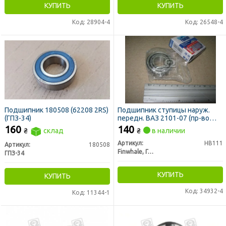
КУПИТЬ
КУПИТЬ
Код: 28904-4
Код: 26548-4
Подшипник 180508 (62208 2RS)
Подшипник ступицы наруж.
(ГПЗ-34)
передн. ВАЗ 2101-07 (пр-во
FINWHALE)
160
140
₴
склад
₴
в наличии
Артикул:
HB111
Артикул:
180508
Finwhale, Германия
ГПЗ-34
КУПИТЬ
КУПИТЬ
Код: 34932-4
Код: 11344-1