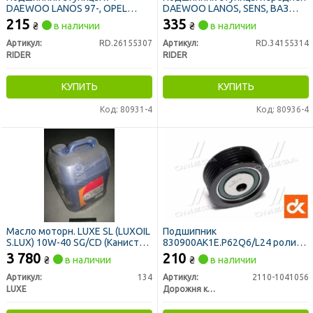
DAEWOO LANOS 97-, OPEL
DAEWOO LANOS, SENS, ВАЗ
VECTRA A задн. (RIDER)
2108-15, ТАВРІЯ, ступ. зад.
215
335
₴
в наличии
₴
в наличии
Москвич-2141 (R13) (RIDER)
Артикул:
RD.26155307
Артикул:
RD.34155314
RIDER
RIDER
КУПИТЬ
КУПИТЬ
Код: 80931-4
Код: 80936-4
Масло моторн. LUXE SL (LUXOIL
Подшипник
S.LUX) 10W-40 SG/CD (Канистра
830900АК1Е.P62Q6/L24 ролик
20л/16,4 кг)
натяж. привода генерат. и
3 780
210
₴
в наличии
₴
в наличии
компресс. ВАЗ <ДК>
Артикул:
134
Артикул:
2110-1041056
LUXE
Дорожня карта