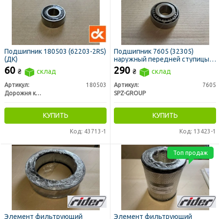
Подшипник 180503 (62203-2RS)
Подшипник 7605 (32305)
(ДК)
наружный передней ступицы
ГАЗ-3110 (SPZ)
60
290
₴
склад
₴
склад
Артикул:
180503
Артикул:
7605
Дорожня карта
SPZ-GROUP
КУПИТЬ
КУПИТЬ
Код: 43713-1
Код: 13423-1
Топ продаж
Элемент фильтрующий
Элемент фильтрующий