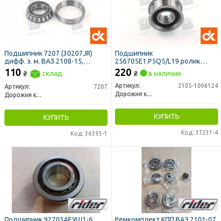
Подшипник 7207 (30207JR)
Подшипник
дифф. з. м. ВАЗ 2108-15,
256705Е1.P5Q5/L19 ролик
Москвич (ДК)
натяж.ГРМ ст.обр.ВАЗ <ДК>
110
220
₴
склад
₴
в наличии
Артикул:
2105-1006124
Артикул:
7207
Дорожня карта
Дорожня карта
КУПИТЬ
КУПИТЬ
Код: 37231-4
Код: 36393-1
Подшипник 92705АЕУШ1-6
Ремкомплект КПП ВАЗ 2101-07