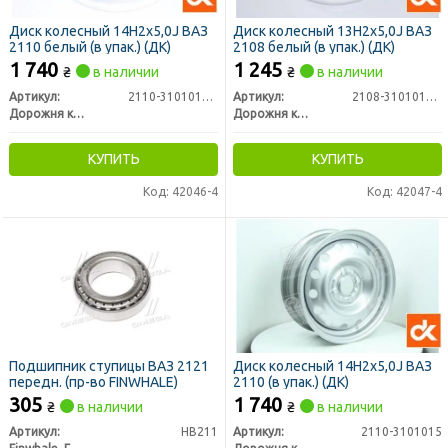
Диск колесный 14Н2х5,0J ВАЗ
Диск колесный 13Н2х5,0J ВАЗ
2110 белый (в упак.) (ДК)
2108 белый (в упак.) (ДК)
1 740
1 245
₴
в наличии
₴
в наличии
Артикул:
2110-3101015-01
Артикул:
2108-3101015-01
Дорожня карта
Дорожня карта
КУПИТЬ
КУПИТЬ
Код: 42046-4
Код: 42047-4
Подшипник ступицы ВАЗ 2121
Диск колесный 14Н2х5,0J ВАЗ
передн. (пр-во FINWHALE)
2110 (в упак.) (ДК)
305
1 740
₴
в наличии
₴
в наличии
Артикул:
HB211
Артикул:
2110-3101015