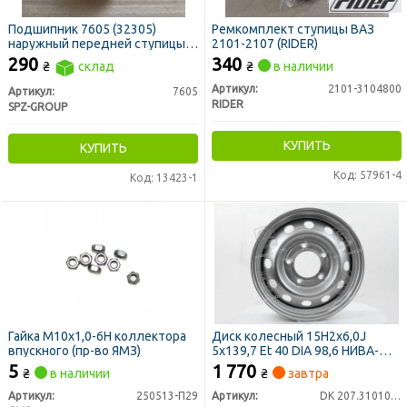
Подшипник 7605 (32305)
Ремкомплект ступицы ВАЗ
наружный передней ступицы
2101-2107 (RIDER)
ГАЗ-3110 (SPZ)
290
340
₴
склад
₴
в наличии
Артикул:
2101-3104800
Артикул:
7605
RIDER
SPZ-GROUP
КУПИТЬ
КУПИТЬ
Код: 57961-4
Код: 13423-1
Гайка М10х1,0-6Н коллектора
Диск колесный 15H2х6,0J
впускного (пр-во ЯМЗ)
5x139,7 Et 40 DIA 98,6 НИВА-
CHEVROLET <ДК>
5
1 770
₴
в наличии
₴
завтра
Артикул:
250513-П29
Артикул:
DK 207.3101015.03-03