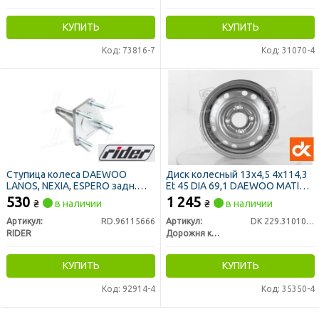
КУПИТЬ
КУПИТЬ
Код: 73816-7
Код: 31070-4
Ступица колеса DAEWOO
Диск колесный 13х4,5 4x114,3
LANOS, NEXIA, ESPERO задн.
Et 45 DIA 69,1 DAEWOO MATIZ
(цапфа) (без ABS) (RIDER)
<ДК>
530
1 245
₴
в наличии
₴
в наличии
Артикул:
RD.96115666
Артикул:
DK 229.3101015.27-03
RIDER
Дорожня карта
КУПИТЬ
КУПИТЬ
Код: 92914-4
Код: 35350-4