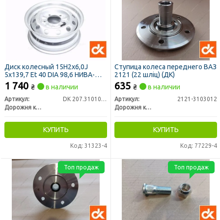
Диск колесный 15H2х6,0J
Ступица колеса переднего ВАЗ
5x139,7 Et 40 DIA 98,6 НИВА-
2121 (22 шліц) (ДК)
CHEVROLET <ДК>
1 740
635
₴
в наличии
₴
в наличии
Артикул:
DK 207.3101015.03-03
Артикул:
2121-3103012
Дорожня карта
Дорожня карта
КУПИТЬ
КУПИТЬ
Код: 31323-4
Код: 77229-4
Топ продаж
Топ продаж