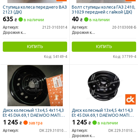
Ступица колеса переднего ВАЗ
Болт ступицы колеса ГАЗ 2410,
2123 (ДК)
31029 передней с гайкой (ДК)
635
40
₴
в наличии
₴
в наличии
Артикул:
2123-3103014
Артикул:
20-3103008-Б
Дорожня карта
Дорожня карта
КУПИТЬ
КУПИТЬ
Код: 54149-4
Код: 37799-4
Диск колесный 13х4,5 4x114,3
Диск колесный 13х4,5 4x114,3
Et 45 DIA 69,1 DAEWOO MATIZ
Et 45 DIA 69,1 DAEWOO MATIZ
черный <ДК>
черный <ДК>
1 245
1 245
₴
завтра
₴
в наличии
Артикул:
DK 229.3101015.27-04
Артикул:
DK 229.3101015.27-04
Дорожня карта