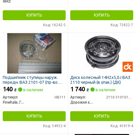
ЯМЗ
КУПИТЬ
КУПИТЬ
Код: 16242-5
Код: 73822-7
Подшипник ступицы наруж.
Диск колесный 14Н2х5,0J ВАЗ
передн. ВАЗ 2101-07 (пр-во
2110 черный (в упак.) (ДК)
FINWHALE)
140
1 740
₴
в наличии
₴
в наличии
Артикул:
HB111
Артикул:
2110-3101015-02
Finwhale, Германия
Дорожня карта
КУПИТЬ
КУПИТЬ
Код: 34932-4
Код: 41019-4