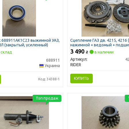
 688911АК1С23 выжимной УАЗ,
Сцепление ГАЗ дв. 4215, 4216 
ЗИЛ (закрытый, усиленный)
нажимной + ведомый + подши
(RIDER)
3 490
склад
₴
в наличии
Артикул:
4
688911
RIDER
Украина
КУПИТЬ
Код: 34388-1
Топ продаж