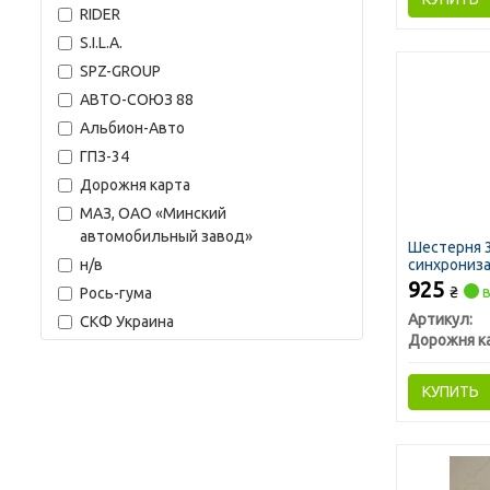
RIDER
S.I.L.A.
SPZ-GROUP
АВТО-СОЮЗ 88
Альбион-Авто
ГПЗ-34
Дорожня карта
МАЗ, ОАО «Минский
автомобильный завод»
Шестерня 3-
н/в
синхронизат
925
₴
в
Рось-гума
Артикул:
СКФ Украина
Дорожня к
КУПИТЬ