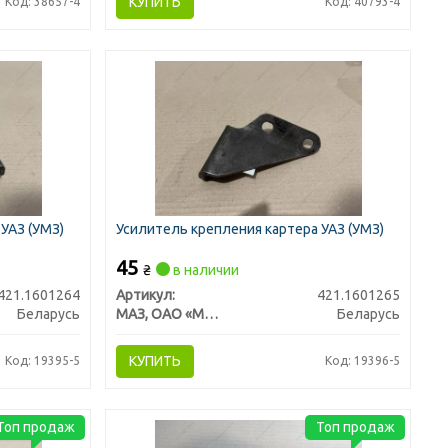
КУПИТЬ
Код: 38657-4
Код: 40793-4
УАЗ (УМЗ)
Усилитель крепления картера УАЗ (УМЗ)
45
₴
в наличии
421.1601264
Артикул:
421.1601265
Беларусь
МАЗ, ОАО «Минский автомобильный завод»
Беларусь
КУПИТЬ
Код: 19395-5
Код: 19396-5
Топ продаж
Топ продаж