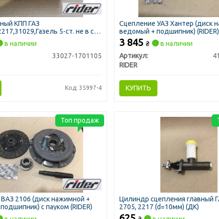
ный КПП ГАЗ
Сцепление УАЗ Хантер (диск 
217,31029,Газель 5-ст. не в сб.
ведомый + подшипник) (RIDER
3 845
в наличии
₴
в наличии
33027-1701105
Артикул:
4
RIDER
КУПИТЬ
Код: 35997-4
Топ продаж
ВАЗ 2106 (диск нажимной +
Цилиндр сцепления главный Г
подшипник) с пауком (RIDER)
2705, 2217 (d=10мм) (ДК)
625