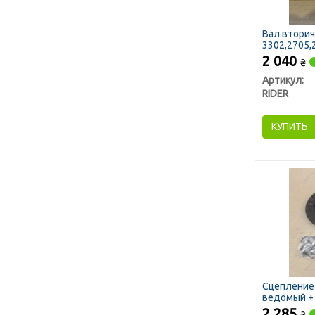
Вал вторич
3302,2705,2
(RIDER)
2 040
₴
Артикул:
RIDER
КУПИТЬ
Сцепление 
ведомый + 
2 285