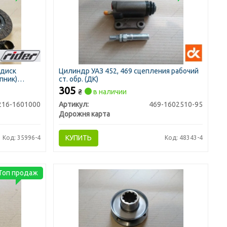
(диск
Цилиндр УАЗ 452, 469 сцепления рабочий
пник)
ст. обр. (ДК)
305
₴
в наличии
216-1601000
Артикул:
469-1602510-95
Дорожня карта
КУПИТЬ
Код: 35996-4
Код: 48343-4
Топ продаж