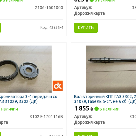
в наличии
₴
в наличии
2106-1601000
Артикул:
3
Дорожня карта
КУПИТЬ
Код: 43935-4
ронизатора 3-4 передачи со
Вал вторичный КПП ГАЗ 3302, 2
З 31029, 3302 (ДК)
31029, Газель 5-ст. не в сб. (ДК
1 855
 наличии
₴
в наличии
31029-1701116В
Артикул:
33
арта
Дорожня карта