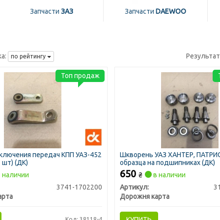
Запчасти
ЗАЗ
Запчасти
DAEWOO
а:
Результа
по рейтингу
Топ продаж
ключения передач КПП УАЗ-452
Шкворень УАЗ ХАНТЕР, ПАТРИ
 шт) (ДК)
образца на подшипниках (ДК)
650
 наличии
₴
в наличии
3741-1702200
Артикул:
3
арта
Дорожня карта
КУПИТЬ
Код: 38118-4