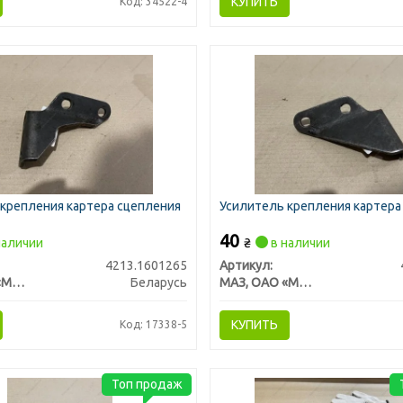
КУПИТЬ
Код: 34522-4
крепления картера сцепления
Усилитель крепления картера 
40
наличии
₴
в наличии
4213.1601265
Артикул:
МАЗ, ОАО «Минский автомобильный завод»
Беларусь
МАЗ, ОАО «Минский автомобильный завод»
КУПИТЬ
Код: 17338-5
Топ продаж