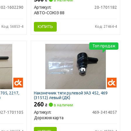
₴
в наличии
302-1602290
Артикул:
20-1701182
АВТО-СОЮЗ 88
КУПИТЬ
Код: 56853-4
Код: 27464-4
Топ продаж
705, 2217,
Наконечник тяги рулевой УАЗ 452, 469
)
(31512) левый (ДК)
260
₴
в наличии
027-1701105
Артикул:
469-3414057
Дорожня карта