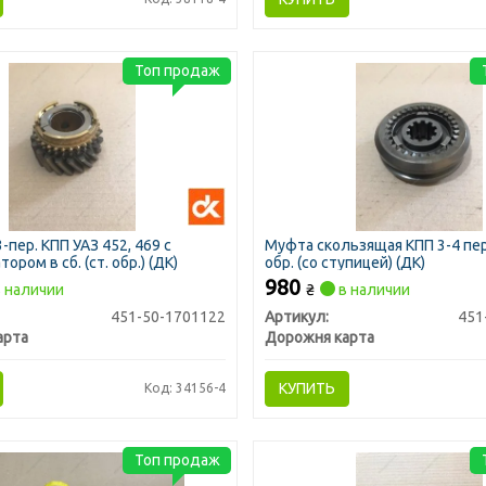
Топ продаж
пер. КПП УАЗ 452, 469 с
Муфта скользящая КПП 3-4 пер.
ором в сб. (ст. обр.) (ДК)
обр. (со ступицей) (ДК)
980
 наличии
₴
в наличии
451-50-1701122
Артикул:
451
арта
Дорожня карта
КУПИТЬ
Код: 34156-4
Топ продаж