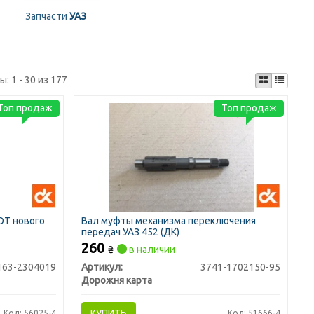
Запчасти
УАЗ
ты:
1 - 30 из 177
Топ продаж
Топ продаж
ОТ нового
Вал муфты механизма переключения
передач УАЗ 452 (ДК)
260
₴
в наличии
163-2304019
Артикул:
3741-1702150-95
Дорожня карта
КУПИТЬ
Код: 56025-4
Код: 51666-4