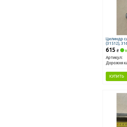
Цилиндр сц
(31512), 31
615
₴
в
Артикул:
Дорожня к
КУПИТЬ