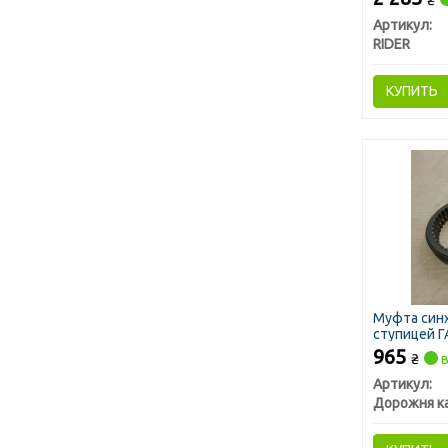
₴
Артикул:
RIDER
КУПИТЬ
Муфта синх
ступицей ГА
965
₴
в
Артикул:
Дорожня к