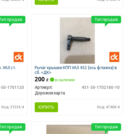
Топ продаж
Топ продаж
 УАЗ ст.
Рычаг крышки КПП УАЗ 452 (ось флажка) в
сб. <ДК>
200
₴
в наличии
-50-1701120
Артикул:
451-50-1702160-10
Дорожня карта
КУПИТЬ
Код: 35536-4
Код: 47468-4
Топ продаж
Топ продаж