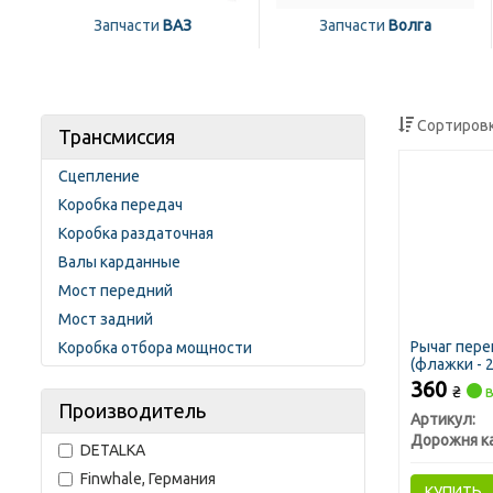
Запчасти
ВАЗ
Запчасти
Волга
Сортировк
Трансмиссия
Сцепление
Коробка передач
Коробка раздаточная
Валы карданные
Мост передний
Мост задний
Рычаг пере
Коробка отбора мощности
(флажки - 2
360
₴
в
Производитель
Артикул:
Дорожня к
DETALKA
Finwhale, Германия
КУПИТЬ