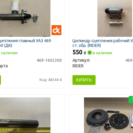
епления главный УАЗ 469
Цилиндр сцепления рабочий УА
60 (ДК)
ст. обр. (RIDER)
550
 наличии
₴
в наличии
469-1602300
Артикул:
469
арта
RIDER
КУПИТЬ
Код: 48344-4