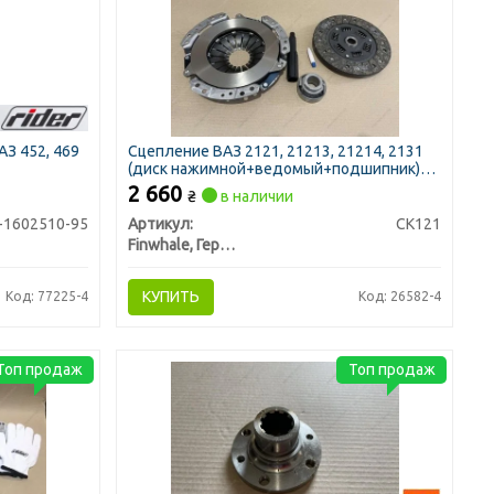
З 452, 469
Сцепление ВАЗ 2121, 21213, 21214, 2131
(диск нажимной+ведомый+подшипник)
(пр-во FINWHALE)
2 660
₴
в наличии
-1602510-95
Артикул:
CK121
Finwhale, Германия
КУПИТЬ
Код: 77225-4
Код: 26582-4
Топ продаж
Топ продаж