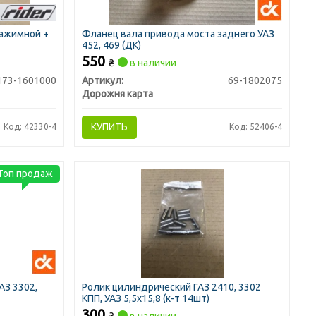
нажимной +
Фланец вала привода моста заднего УАЗ
)
452, 469 (ДК)
550
₴
в наличии
173-1601000
Артикул:
69-1802075
Дорожня карта
КУПИТЬ
Код: 42330-4
Код: 52406-4
Топ продаж
АЗ 3302,
Ролик цилиндрический ГАЗ 2410, 3302
КПП, УАЗ 5,5х15,8 (к-т 14шт)
300