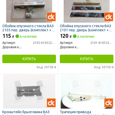
Обойма опускного стекла ВАЗ
Обойма опускного стекла ВАЗ
2105 пер. дверь (комплект +
2101 пер. дверь (комплект +
резина) (ДК)
резина) <ДК>
115
120
₴
в наличии
₴
в наличии
Артикул:
2105-6103220/21
Артикул:
2101-6103220/21
Дорожня карта
Дорожня карта
КУПИТЬ
КУПИТЬ
Код: 30758-4
Код: 30759-4
Кронштейн брызговика ВАЗ
Трапеция привода