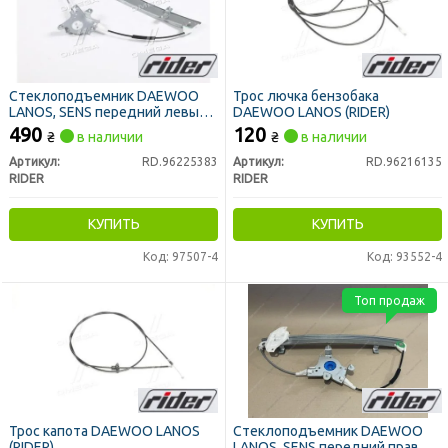
Стеклоподъемник DAEWOO
Трос лючка бензобака
LANOS, SENS передний левый
DAEWOO LANOS (RIDER)
(электр. под тришип) (RIDER)
490
120
₴
в наличии
₴
в наличии
Артикул:
RD.96225383
Артикул:
RD.96216135
RIDER
RIDER
КУПИТЬ
КУПИТЬ
Код: 97507-4
Код: 93552-4
Топ продаж
Трос капота DAEWOO LANOS
Стеклоподъемник DAEWOO
(RIDER)
LANOS, SENS передний правый