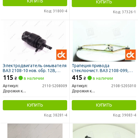
КУПИТЬ
КУПИТЬ
Код: 31800-4
Код: 37326-1
Электродвигатель омывателя
Трапеция привода
ВАЗ 2108-10 нов. обр. 12В,
стеклоочист. ВАЗ 2108-099,
0,25МРа (ДК)
2114-15 <ДК>
115
415
₴
в наличии
₴
в наличии
Артикул:
2110-5208009
Артикул:
2108-5205010
Дорожня карта
Дорожня карта
КУПИТЬ
КУПИТЬ
Код: 38281-4
Код: 39083-4