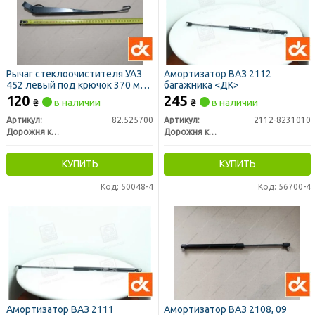
Рычаг стеклоочистителя УАЗ
Амортизатор ВАЗ 2112
452 левый под крючок 370 мм
багажника <ДК>
(ДК)
120
245
₴
в наличии
₴
в наличии
Артикул:
82.525700
Артикул:
2112-8231010
Дорожня карта
Дорожня карта
КУПИТЬ
КУПИТЬ
Код: 50048-4
Код: 56700-4
Амортизатор ВАЗ 2111
Амортизатор ВАЗ 2108, 09