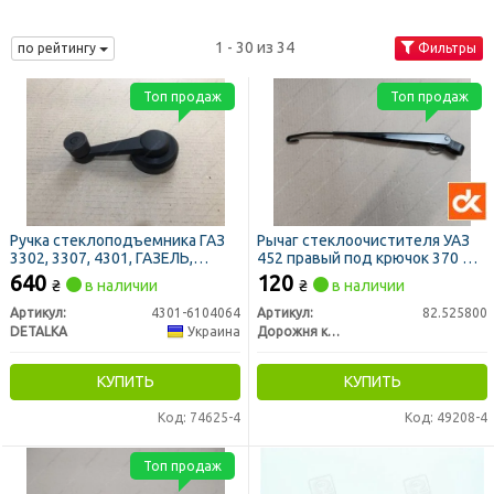
1 - 30 из 34
по рейтингу
Фильтры
Топ продаж
Топ продаж
Ручка стеклоподъемника ГАЗ
Рычаг стеклоочистителя УАЗ
3302, 3307, 4301, ГАЗЕЛЬ,
452 правый под крючок 370 мм
ВОЛГА (УСИЛЕННАЯ, цинковый
(ДК)
640
120
₴
в наличии
₴
в наличии
сплав) (DETALKA)
Артикул:
4301-6104064
Артикул:
82.525800
DETALKA
Украина
Дорожня карта
КУПИТЬ
КУПИТЬ
Код: 74625-4
Код: 49208-4
Топ продаж