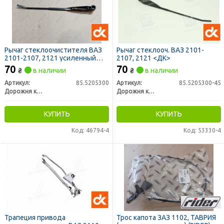
Рычаг стеклоочистителя ВАЗ
Рычаг стеклооч. ВАЗ 2101-
2101-2107, 2121 усиленный
2107, 2121 <ДК>
(ДК)
70
70
₴
в наличии
₴
в наличии
Артикул:
85.5205300
Артикул:
85.5205300-45
Дорожня карта
Дорожня карта
КУПИТЬ
КУПИТЬ
Код: 46794-4
Код: 53330-4
Трапеция привода
Трос капота ЗАЗ 1102, ТАВРИЯ