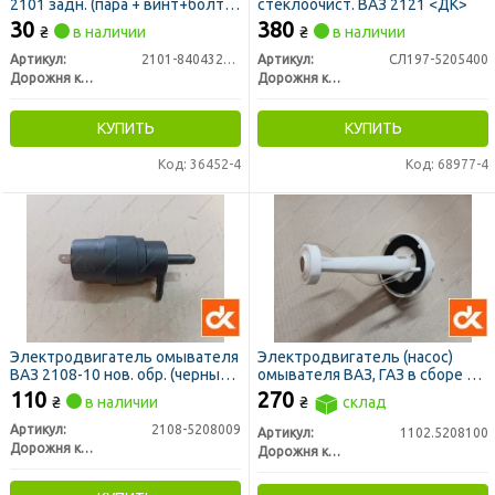
2101 задн. (пара + винт+болт)
стеклоочист. ВАЗ 2121 <ДК>
<ДК>
30
380
₴
в наличии
₴
в наличии
Артикул:
2101-8404320-10
Артикул:
СЛ197-5205400
Дорожня карта
Дорожня карта
КУПИТЬ
КУПИТЬ
Код: 36452-4
Код: 68977-4
Электродвигатель омывателя
Электродвигатель (насос)
ВАЗ 2108-10 нов. обр. (черный)
омывателя ВАЗ, ГАЗ в сборе ст.
12В, 0,16МРа (ДК)
обр. (морковка) 12В (ДК)
110
270
₴
в наличии
₴
склад
Артикул:
2108-5208009
Артикул:
1102.5208100
Дорожня карта
Дорожня карта