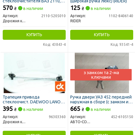
стеклоочистителя ВАЗ 2110,
(широкая ручка люкс) (RIDER)
11, 12 (ДК)
570
125
₴
в наличии
₴
в наличии
Артикул:
2110-5205010
Артикул:
1102-8406140
Дорожня карта
RIDER
КУПИТЬ
КУПИТЬ
Код: 43843-4
Код: 93541-4
з замком та 2-ма
ключами
Трапеция привода
Ручка двери УАЗ 452 передней
стеклоочист. DAEWOO LANOS
наружная в сборе (с замком и 2-
<ДК>
мя ключами)
395
665
₴
в наличии
₴
в наличии
Артикул:
96303360
Артикул:
452-6105150
Дорожня карта
АВТО-СОЮЗ 88