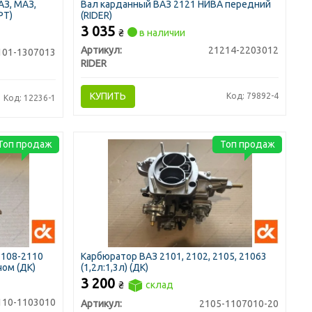
АЗ, МАЗ,
Вал карданный ВАЗ 2121 НИВА передний
РТ)
(RIDER)
3 035
₴
в наличии
Артикул:
21214-2203012
101-1307013
RIDER
КУПИТЬ
Код: 79892-4
Код: 12236-1
Топ продаж
Топ продаж
2108-2110
Карбюратор ВАЗ 2101, 2102, 2105, 21063
чом (ДК)
(1,2л:1,3л) (ДК)
3 200
₴
склад
110-1103010
Артикул:
2105-1107010-20