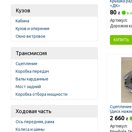
Крышка рад
<ДК>
Кузов
80
₴
в 
Артикул:
Кабина
Дорожня к
Кузов и оперение
Окно ветровое
КУПИТЬ
Трансмиссия
Сцепление
Коробка передач
Валы карданные
Мост задний
Коробка отбора мощности
Сцепление 
Ходовая часть
(диск наж
(пр-во FIN
2 660
₴
Ось передняя, рама
Артикул:
Колеса и шины