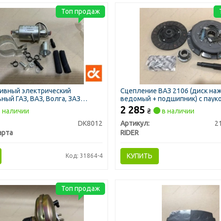
Топ продаж
ливный электрический
Сцепление ВАЗ 2106 (диск на
ный ГАЗ, ВАЗ, Волга, ЗАЗ
ведомый + подшипник) с пауко
анического) (ДК)
2 285
 наличии
₴
в наличии
DK8012
Артикул:
2
арта
RIDER
КУПИТЬ
Код: 31864-4
Топ продаж