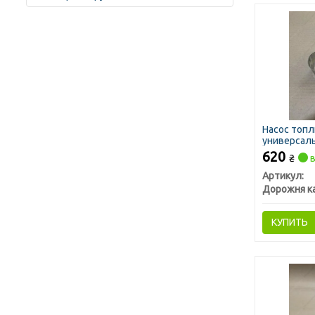
Насос топ
универсаль
вместо мех
620
₴
в
Артикул:
Дорожня к
КУПИТЬ