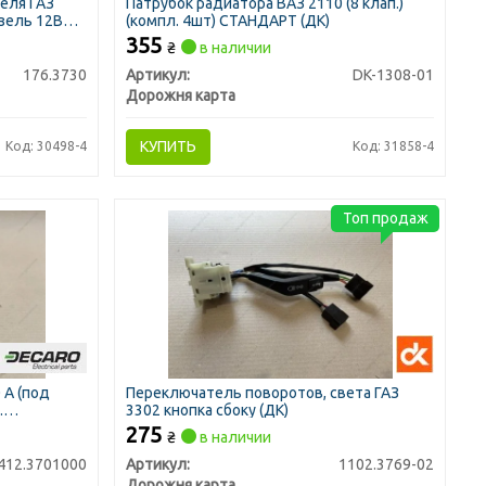
еля ГАЗ
Патрубок радиатора ВАЗ 2110 (8 клап.)
азель 12В
(компл. 4шт) СТАНДАРТ (ДК)
355
₴
в наличии
176.3730
Артикул:
DK-1308-01
Дорожня карта
КУПИТЬ
Код: 30498-4
Код: 31858-4
Топ продаж
 А (под
Переключатель поворотов, света ГАЗ
.
3302 кнопка сбоку (ДК)
275
₴
в наличии
412.3701000
Артикул:
1102.3769-02
Дорожня карта