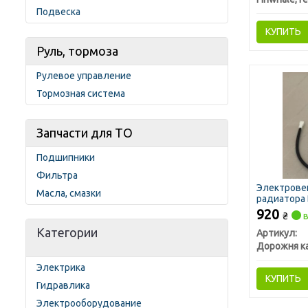
Подвеска
КУПИТЬ
Руль, тормоза
Рулевое управление
Тормозная система
Запчасти для ТО
Подшипники
Фильтра
Электрове
Масла, смазки
радиатора 
(ДК)
920
₴
в
Категории
Артикул:
Дорожня к
Электрика
КУПИТЬ
Гидравлика
Электрооборудование