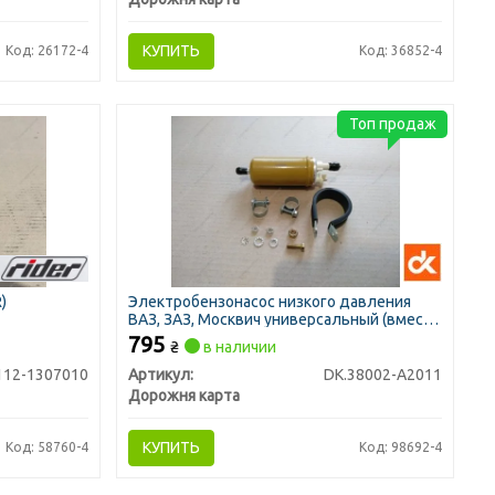
КУПИТЬ
Код: 26172-4
Код: 36852-4
Топ продаж
)
Электробензонасос низкого давления
ВАЗ, ЗАЗ, Москвич универсальный (вместо
механического) (тип CRB 38002 A2011) (ДК)
795
₴
в наличии
112-1307010
Артикул:
DK.38002-A2011
Дорожня карта
КУПИТЬ
Код: 58760-4
Код: 98692-4