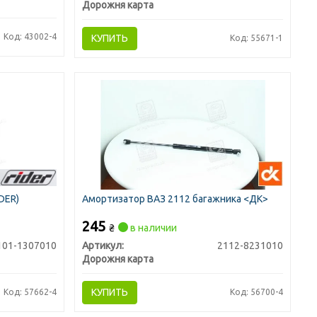
Дорожня карта
Код: 43002-4
КУПИТЬ
Код: 55671-1
DER)
Амортизатор ВАЗ 2112 багажника <ДК>
245
₴
в наличии
101-1307010
Артикул:
2112-8231010
Дорожня карта
КУПИТЬ
Код: 57662-4
Код: 56700-4