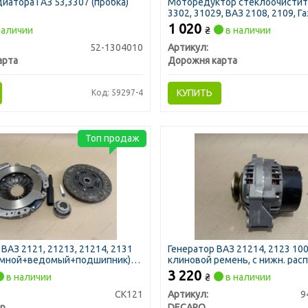
иатора ГАЗ 53,3307 (пробка)
Моторедуктор стеклоочистит
3302, 31029, ВАЗ 2108, 2109, Г
10Вт (ДК)
1 020
наличии
₴
в наличии
52-1304010
Артикул:
арта
Дорожня карта
КУПИТЬ
Код: 59297-4
Топ продаж
ВАЗ 2121, 21213, 21214, 2131
Генератор ВАЗ 21214, 2123 100
имной+ведомый+подшипник)
клиновой ремень, с нижн. расп
WHALE)
двигателя) (DECARO)
3 220
в наличии
₴
в наличии
CK121
Артикул:
9
Finwhale, Германия
DECARO