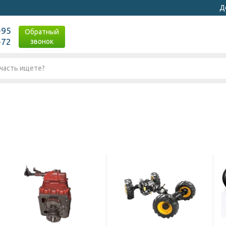
Д
-95
Обратный
-72
звонок