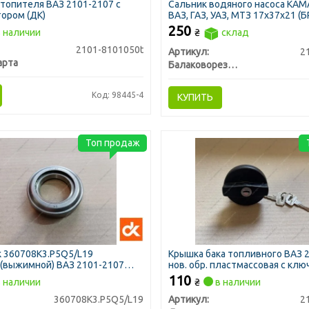
топителя ВАЗ 2101-2107 с
Сальник водяного насоса КАМ
ором (ДК)
ВАЗ, ГАЗ, УАЗ, МТЗ 17х37х21 (Б
250
 наличии
₴
склад
2101-8101050t
Артикул:
2
арта
Балаковорезинотехника ОАО
Код: 98445-4
КУПИТЬ
Топ продаж
 360708К3.P5Q5/L19
Крышка бака топливного ВАЗ 
(выжимной) ВАЗ 2101-2107
нов. обр. пластмассовая с клю
110
 наличии
₴
в наличии
360708К3.P5Q5/L19
Артикул:
2