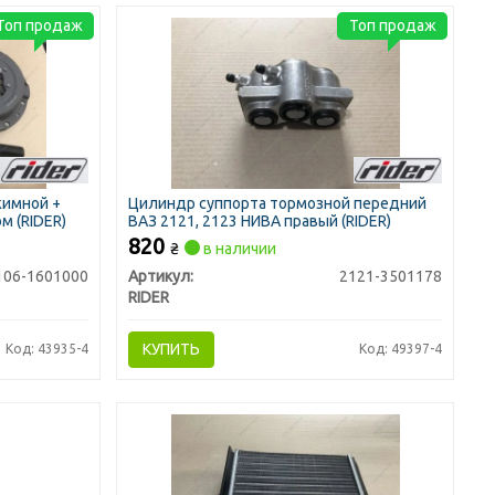
Топ продаж
Топ продаж
жимной +
Цилиндр суппорта тормозной передний
м (RIDER)
ВАЗ 2121, 2123 НИВА правый (RIDER)
820
₴
в наличии
106-1601000
Артикул:
2121-3501178
RIDER
КУПИТЬ
Код: 43935-4
Код: 49397-4