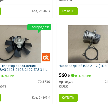
КУПИТЬ
Код: 26582-4
Топ продаж
нтилятор охлаждения
Насос водяной ВАЗ 2112 (RIDER
ВАЗ 2103-2108, 2109, ГАЗ 3110
560
 наличии
₴
в наличии
70.3730
Артикул:
2
арта
RIDER
КУПИТЬ
Код: 34267-4