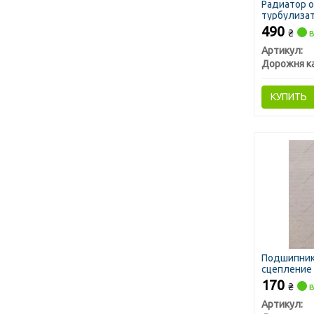
Радиатор о
турбулизат
490
₴
в
Артикул:
Дорожня к
КУПИТЬ
Подшипник
сцепление 
<ДК>
170
₴
в
Артикул: