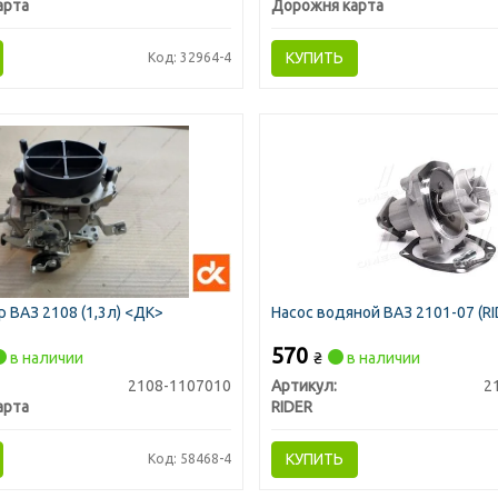
арта
Дорожня карта
КУПИТЬ
Код: 32964-4
 ВАЗ 2108 (1,3л) <ДК>
Насос водяной ВАЗ 2101-07 (RI
570
в наличии
₴
в наличии
2108-1107010
Артикул:
2
арта
RIDER
КУПИТЬ
Код: 58468-4