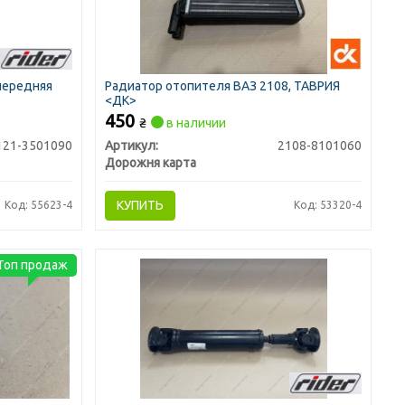
передняя
Радиатор отопителя ВАЗ 2108, ТАВРИЯ
<ДК>
450
₴
в наличии
121-3501090
Артикул:
2108-8101060
Дорожня карта
КУПИТЬ
Код: 55623-4
Код: 53320-4
Топ продаж