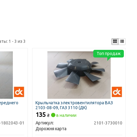
аты:
1 - 3 из 3
Топ продаж
переднего
Крыльчатка электровентилятора ВАЗ
2103-08-09, ГАЗ 3110 (ДК)
135
₴
в наличии
-1802043-01
Артикул:
2101-3730010
Дорожня карта