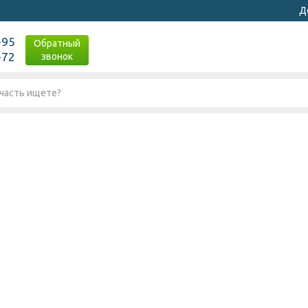
Д
-95
Обратный
-72
звонок