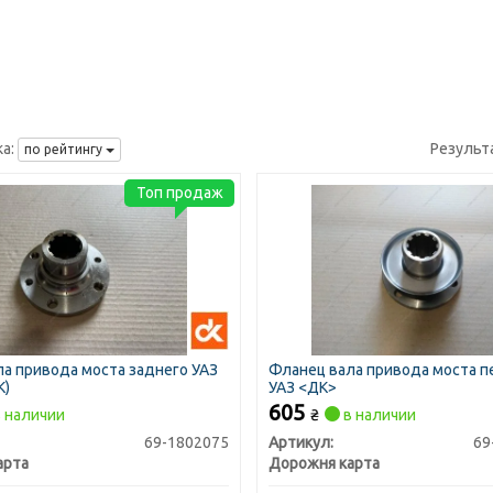
а:
Результ
по рейтингу
Топ продаж
а привода моста заднего УАЗ
Фланец вала привода моста 
К)
УАЗ <ДК>
605
 наличии
₴
в наличии
69-1802075
Артикул:
69
арта
Дорожня карта