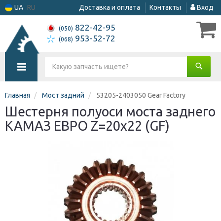
UA
RU
Доставка и оплата
Контакты
Вход
822-42-95
(050)
953-52-72
(068)
Главная
Мост задний
53205-2403050 Gear Factory
Шестерня полуоси моста заднего
КАМАЗ ЕВРО Z=20х22 (GF)