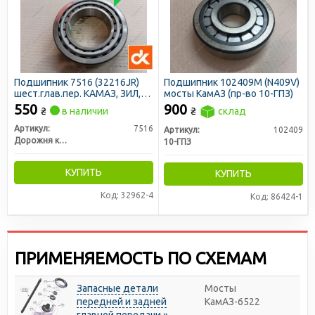
Подшипник 7516 (32216JR)
Подшипник 102409М (N409V)
шест.глав.пер. КАМАЗ, ЗИЛ,
мосты КамАЗ (пр-во 10-ГПЗ)
ступ.ЗИЛ <ДК>
550
900
₴
в наличии
₴
склад
Артикул:
7516
Артикул:
102409
Дорожня карта
10-ГПЗ
КУПИТЬ
КУПИТЬ
Код: 32962-4
Код: 86424-1
ПРИМЕНЯЕМОСТЬ ПО СХЕМАМ
Запасные детали
Мосты
передней и задней
КамАЗ-6522