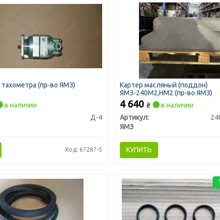
 тахометра (пр-во ЯМЗ)
Картер масляный (поддон)
ЯМЗ-240М2,НМ2 (пр-во ЯМЗ)
4 640
в наличии
₴
в наличии
Д-4
Артикул:
24
ЯМЗ
КУПИТЬ
Код: 67287-5