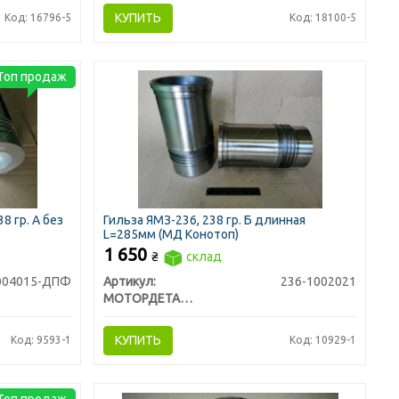
КУПИТЬ
Код: 16796-5
Код: 18100-5
Топ продаж
8 гр. А без
Гильза ЯМЗ-236, 238 гр. Б длинная
L=285мм (МД Конотоп)
1 650
₴
склад
004015-ДПФ
Артикул:
236-1002021
МОТОРДЕТАЛЬ г. Конотоп
КУПИТЬ
Код: 9593-1
Код: 10929-1
Топ продаж