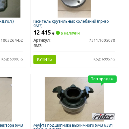
д.гол.)
Гаситель крутильных колебаний (пр-во
ЯМЗ)
12 415
₴
в наличии
-1003264-Б2
Артикул:
7511.1005070
ЯМЗ
КУПИТЬ
Код: 69003-5
Код: 69957-5
Топ продаж
ллектора ЯМЗ
Муфта подшипника выжимного ЯМЗ 6581