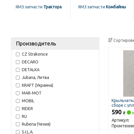
ЯМЗ запчасти
Трактора
ЯМЗ запчасти
Комбайны
Сортировк
Производитель
CZ Strakonice
DECARO
DETALKA
Jubana, Литва
KRAFT (Украина)
MAR-MOT
Крыльчатка
MOBIL
сборе с упл
RIDER
590
₴
в
RU
Артикул:
Rubena (Чехия)
S.I.L.A.