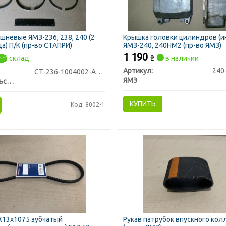
шневые ЯМЗ-236, 238, 240 (2
Крышка головки цилиндров (ин
а) П/К (пр-во СТАПРИ)
ЯМЗ-240, 240НМ2 (пр-во ЯМЗ)
1 190
склад
₴
в наличии
Артикул:
240
СТ-236-1004002-А4/2
ЯМЗ
Ставропольский Завод Поршневых Колец
КУПИТЬ
Код: 8002-1
X13х1075 зубчатый
Рукав патрубок впускного ко