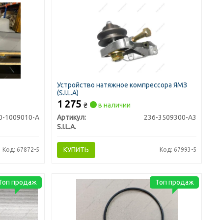
Устройство натяжное компрессора ЯМЗ
(S.I.L.A)
1 275
₴
в наличии
0-1009010-А
Артикул:
236-3509300-А3
S.I.L.A.
КУПИТЬ
Код: 67872-5
Код: 67993-5
Топ продаж
Топ продаж