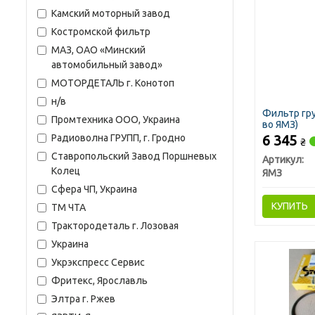
Камский моторный завод
Костромской фильтр
МАЗ, ОАО «Минский
автомобильный завод»
МОТОРДЕТАЛЬ г. Конотоп
н/в
Фильтр гру
Промтехника ООО, Украина
во ЯМЗ)
6 345
Радиоволна ГРУПП, г. Гродно
₴
Ставропольский Завод Поршневых
Артикул:
Колец
ЯМЗ
Сфера ЧП, Украина
КУПИТЬ
ТМ ЧТА
Трактородеталь г. Лозовая
Украина
Укрэкспресс Сервис
Фритекс, Ярославль
Элтра г. Ржев