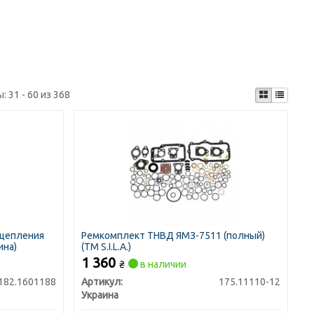
ы:
31 - 60 из 368
сцепления
Ремкомплект ТНВД ЯМЗ-7511 (полный)
ина)
(TM S.I.L.A.)
1 360
₴
в наличии
182.1601188
Артикул:
175.11110-12
Украина