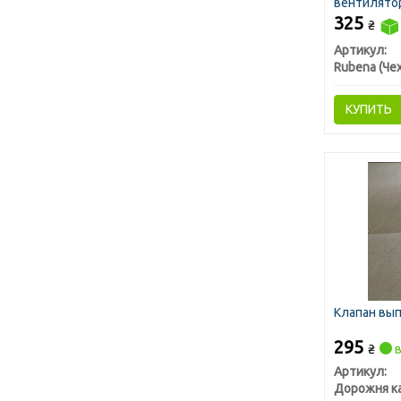
вентилятор
КРАЗ, БЕЛА
325
₴
Артикул:
Rubena (Чех
КУПИТЬ
Клапан вып
295
₴
в
Артикул:
Дорожня к