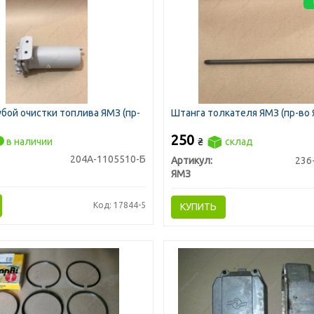
бой очистки топлива ЯМЗ (пр-
Штанга толкателя ЯМЗ (пр-во
250
в наличии
₴
склад
204А-1105510-Б
Артикул:
236
ЯМЗ
Код: 17844-5
КУПИТЬ