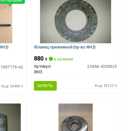
 ЯМЗ)
Фланец прижимной (пр-во ЯМЗ)
880
₴
в наличии
Артикул:
238АК-4200020
-1007176-А2
ЯМЗ
КУПИТЬ
Код: 20122-5
Код: 56496-1