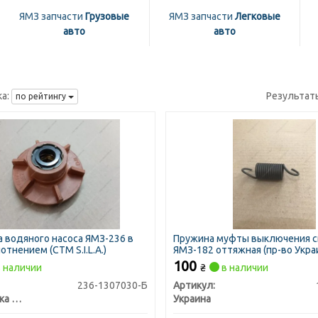
ЯМЗ запчасти
Грузовые
ЯМЗ запчасти
Легковые
авто
авто
а:
Результат
по рейтингу
 водяного насоса ЯМЗ-236 в
Пружина муфты выключения 
отнением (СТМ S.I.L.A.)
ЯМЗ-182 оттяжная (пр-во Укра
100
 наличии
₴
в наличии
236-1307030-Б
Артикул:
Промтехника ООО, Украина
Украина