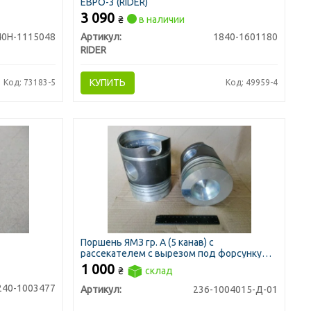
ЕВРО-3 (RIDER)
3 090
₴
в наличии
40Н-1115048
Артикул:
1840-1601180
RIDER
КУПИТЬ
Код: 73183-5
Код: 49959-4
Поршень ЯМЗ гр. А (5 канав) с
рассекателем с вырезом под форсунку
охлаждения
1 000
₴
склад
240-1003477
Артикул:
236-1004015-Д-01