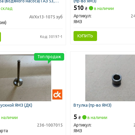
а (водяного насоса) ГАЗ 53,
(пр-во ЯМЗ)
З (пр-во Rubena)
510
склад
₴
в наличии
Артикул:
2
AVXх13-1075 зуб
ЯМЗ
ия)
КУПИТЬ
Код: 30197-1
Топ продаж
ускной ЯМЗ (ДК)
Втулка (пр-во ЯМЗ)
5
 наличии
₴
в наличии
236-1007015
Артикул:
арта
ЯМЗ