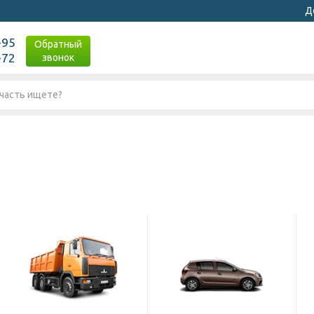
Д
-95
Обратный
-72
звонок