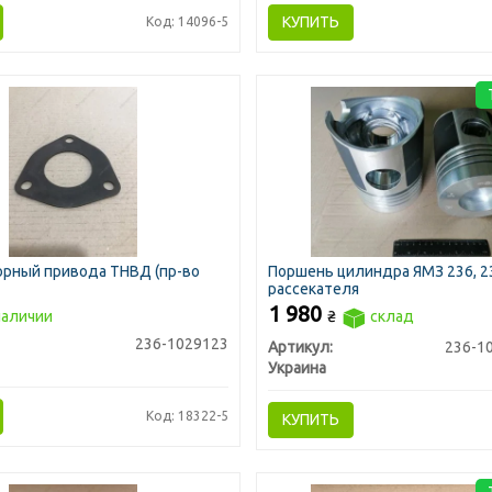
КУПИТЬ
Код: 14096-5
орный привода ТНВД (пр-во
Поршень цилиндра ЯМЗ 236, 23
рассекателя
1 980
наличии
₴
склад
236-1029123
Артикул:
236-1
Украина
Код: 18322-5
КУПИТЬ