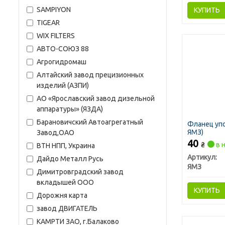
SAMPIYON
КУПИТЬ
TIGEAR
WIX FILTERS
АВТО-СОЮЗ 88
Агрогидромаш
Алтайский завод прецизионных
изделий (АЗПИ)
АО «Ярославский завод дизельной
аппаратуры» (ЯЗДА)
Барановичский Автоагрегатный
Фланец уп
ЯМЗ)
Завод,ОАО
40
₴
в 
ВТН НПП, Украина
Артикул:
Дайдо Металл Русь
ЯМЗ
Димитровградский завод
вкладышей ООО
КУПИТЬ
Дорожня карта
завод ДВИГАТЕЛЬ
КАМРТИ ЗАО, г.Балаково