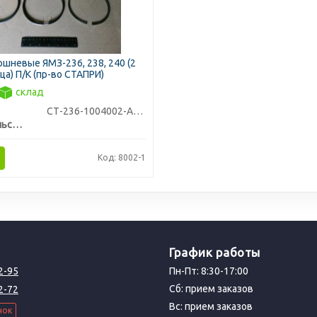
шневые ЯМЗ-236, 238, 240 (2
ца) П/К (пр-во СТАПРИ)
склад
СТ-236-1004002-А4/2
Ставропольский Завод Поршневых Колец
Код: 8002-1
График работы
2-95
Пн-Пт: 8:30-17:00
Сб: прием заказов
2-72
Вс: прием заказов
нок