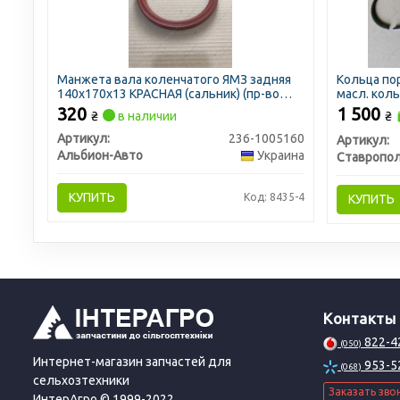
Манжета вала коленчатого ЯМЗ задняя
Кольца пор
140х170х13 КРАСНАЯ (сальник) (пр-во
масл. коль
Украина)
320
1 500
₴
в наличии
₴
Артикул:
236-1005160
Артикул:
Альбион-Авто
Украина
КУПИТЬ
Код: 8435-4
КУПИТЬ
Контакты
822-4
(050)
Интернет-магазин запчастей для
953-5
(068)
сельхозтехники
Заказать зво
ИнтерАгро © 1999-2022