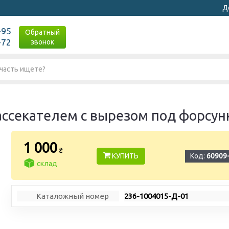
Д
-95
Обратный
-72
звонок
 рассекателем с вырезом под форсу
1 000
₴
КУПИТЬ
Код:
60909
склад
Каталожный номер
236-1004015-Д-01