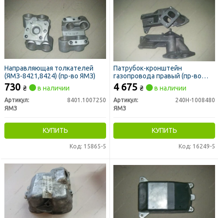
Направляющая толкателей
Патрубок-кронштейн
(ЯМЗ-8421,8424) (пр-во ЯМЗ)
газопровода правый (пр-во
ЯМЗ)
730
4 675
₴
в наличии
₴
в наличии
Артикул:
8401.1007250
Артикул:
240Н-1008480
ЯМЗ
ЯМЗ
КУПИТЬ
КУПИТЬ
Код: 15865-5
Код: 16249-5