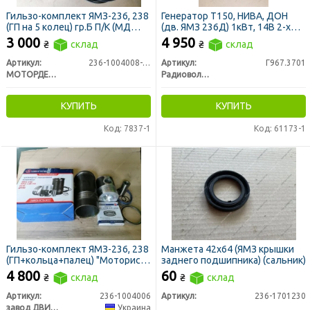
Гильзо-комплект ЯМЗ-236, 238
Генератор Т150, НИВА, ДОН
(ГП на 5 колец) гр.Б П/К (МД
(дв. ЯМЗ 236Д) 1кВт, 14В 2-х
Конотоп)
ручейковый (пр-во
3 000
4 950
₴
склад
₴
склад
Радиоволна)
Артикул:
236-1004008-Б5
Артикул:
Г967.3701
МОТОРДЕТАЛЬ г. Конотоп
Радиоволна ГРУПП, г. Гродно
КУПИТЬ
КУПИТЬ
Код: 7837-1
Код: 61173-1
Гильзо-комплект ЯМЗ-236, 238
Манжета 42х64 (ЯМЗ крышки
(ГП+кольца+палец) "Моторист"
заднего подшипника) (сальник)
гр.А П/К (з-д ДВИГАТЕЛЬ)
4 800
60
₴
склад
₴
склад
Артикул:
236-1004006
Артикул:
236-1701230
завод ДВИГАТЕЛЬ
Украина