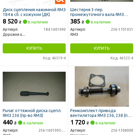
Диск сцепления нажимной ЯМЗ
Шестерня 3-пер.
184 в сб. с кожухом (ДК)
промежуточного вала ЯМЗ
(Z=33) (пр-во ЯМЗ)
8 520
385
₴
в наличии
₴
в наличии
Артикул:
184.1601090
Артикул:
236-1701051
Дорожня карта
ЯМЗ
КУПИТЬ
КУПИТЬ
Код: 46519-4
Код: 46525-4
Рычаг оттяжной диска сцепл.
Ремкомплект привода
ЯМЗ 236 (пр-во ЯМЗ)
вентилятора ЯМЗ 236, 238 (пр-
во Украина)
440
1 720
₴
в наличии
₴
в наличии
Артикул:
236-1601095-Б2
Артикул:
236-1308000