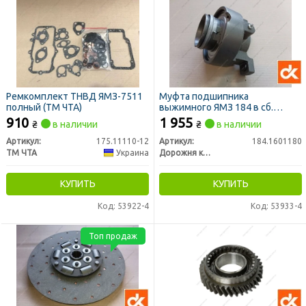
Ремкомплект ТНВД ЯМЗ-7511
Муфта подшипника
полный (ТМ ЧТА)
выжимного ЯМЗ 184 в сб.
(D=60мм) (ДК)
910
1 955
₴
в наличии
₴
в наличии
Артикул:
175.11110-12
Артикул:
184.1601180
ТМ ЧТА
Украина
Дорожня карта
КУПИТЬ
КУПИТЬ
Код: 53922-4
Код: 53933-4
Топ продаж