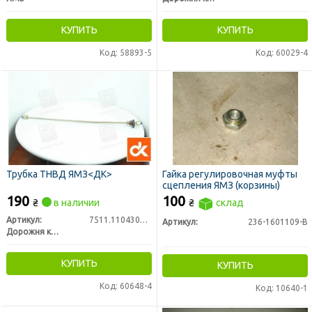
КУПИТЬ
КУПИТЬ
Код: 58893-5
Код: 60029-4
Трубка ТНВД ЯМЗ<ДК>
Гайка регулировочная муфты
сцепления ЯМЗ (корзины)
190
100
₴
в наличии
₴
склад
Артикул:
7511.1104308-10
Артикул:
236-1601109-В
Дорожня карта
КУПИТЬ
КУПИТЬ
Код: 60648-4
Код: 10640-1