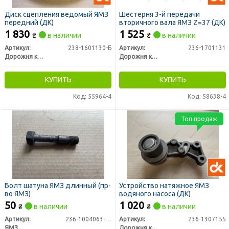
Диск сцепления ведомый ЯМЗ
Шестерня 3-й передачи
передний (ДК)
вторичного вала ЯМЗ Z=37 (ДК)
1 830
1 525
₴
в наличии
₴
в наличии
Артикул:
238-1601130-Б
Артикул:
236-1701131
Дорожня карта
Дорожня карта
КУПИТЬ
КУПИТЬ
Код: 55964-4
Код: 58638-4
Топ продаж
Болт шатуна ЯМЗ длинный (пр-
Устройство натяжное ЯМЗ
во ЯМЗ)
водяного насоса (ДК)
50
1 020
₴
в наличии
₴
в наличии
Артикул:
236-1004063-Б3
Артикул:
236-1307155
ЯМЗ
Дорожня карта