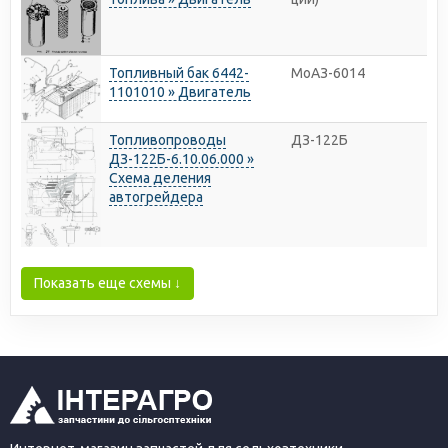
Топливный бак 6442-
МоАЗ-6014
1101010 » Двигатель
Топливопроводы
ДЗ-122Б
ДЗ-122Б-6.10.06.000 »
Схема деления
автогрейдера
Показать еще схемы ↓