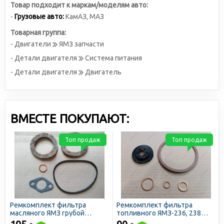
Товар подходит к маркам/моделям авто:
-
Грузовые авто:
КамАЗ
,
МАЗ
Товарная группа:
- Двигатели
ЯМЗ запчасти
- Детали двигателя
Система питания
- Детали двигателя
Двигатель
ВМЕСТЕ ПОКУПАЮТ:
Топ продаж
Топ продаж
Ремкомплект фильтра
Ремкомплект фильтра
масляного ЯМЗ грубой
топливного ЯМЗ-236, 238
очистки (АВРТ)
тонкой очистки (АВРТ)