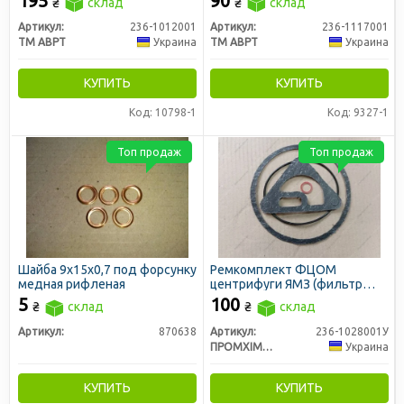
195
90
₴
склад
₴
склад
Артикул:
236-1012001
Артикул:
236-1117001
ТМ АВРТ
Украина
ТМ АВРТ
Украина
КУПИТЬ
КУПИТЬ
Код: 10798-1
Код: 9327-1
Топ продаж
Топ продаж
Шайба 9х15х0,7 под форсунку
Ремкомплект ФЦОМ
медная рифленая
центрифуги ЯМЗ (фильтр
центробежной очистки
5
100
₴
склад
₴
склад
масла) (ПХТ, Украина)
Артикул:
870638
Артикул:
236-1028001У
ПРОМХІМТЕКС ТОВ
Украина
КУПИТЬ
КУПИТЬ