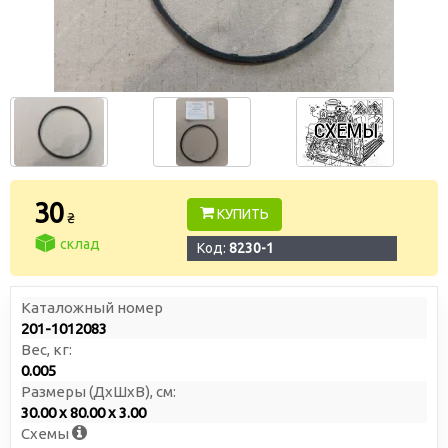
30
КУПИТЬ
₴
склад
Код:
8230-1
Каталожный номер
201-1012083
Вес, кг:
0.005
Размеры (ДxШxВ), см:
30.00 x 80.00 x 3.00
Схемы