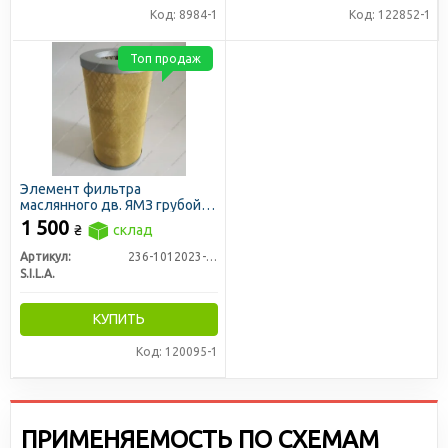
Код: 8984-1
Код: 122852-1
Топ продаж
Элемент фильтра
маслянного дв. ЯМЗ грубой
очистки (латунная сетка, с
1 500
₴
склад
усиливающими кольцами
внутри) (пр-во S.I.L.A.)
Артикул:
236-1012023-А (27-А)
S.I.L.A.
КУПИТЬ
Код: 120095-1
ПРИМЕНЯЕМОСТЬ ПО СХЕМАМ