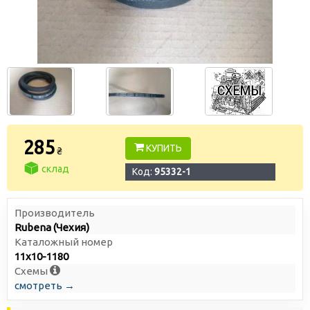
285
КУПИТЬ
₴
склад
Код:
95332-1
Производитель
Rubena (Чехия)
Каталожный номер
11х10-1180
Схемы
смотреть →