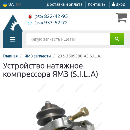
UA
RU
Доставка и оплата
Контакты
Вход
822-42-95
(050)
953-52-72
(068)
Главная
ЯМЗ запчасти
236-3509300-А3 S.I.L.A.
Устройство натяжное
компрессора ЯМЗ (S.I.L.A)