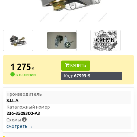
1 275
КУПИТЬ
₴
в наличии
Код:
67993-5
Производитель
S.I.L.A.
Каталожный номер
236-3509300-А3
Схемы
смотреть →