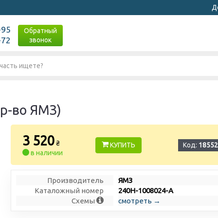
Д
-95
Обратный
-72
звонок
р-во ЯМЗ)
3 520
₴
КУПИТЬ
Код:
18552
в наличии
Производитель
ЯМЗ
Каталожный номер
240Н-1008024-А
Схемы
смотреть →