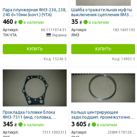
Пара плунжерная ЯМЗ-236, 238,
Шайба отражательная муфты
240 d=10мм (конт.) (ЧТА)
выключения сцепления ЯМЗ
(пр-во ЯМЗ)
460
35
₴
в наличии
₴
в наличии
Артикул:
60.1111074-31
Артикул:
183.1601195
ТМ ЧТА
Украина
ЯМЗ
КУПИТЬ
КУПИТЬ
Код: 15246-5
Код: 14905-5
Прокладка головки блока
Кольцо центрирующее
ЯМЗ-7511 (инд. головка,
задн.подшип. промежуточного
уплотнительная) (пр-во ЯРТИ)
вала (пр-во ЯМЗ)
345
3 605
₴
в наличии
₴
в наличии
Артикул:
7511.1003213
Артикул:
238М-1701207-41