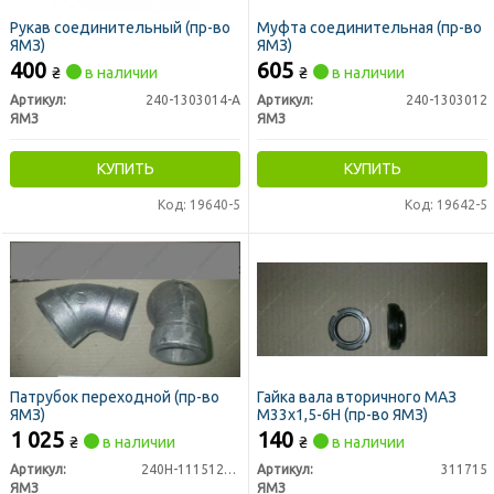
Рукав соединительный (пр-во
Муфта соединительная (пр-во
ЯМЗ)
ЯМЗ)
400
605
₴
в наличии
₴
в наличии
Артикул:
240-1303014-А
Артикул:
240-1303012
ЯМЗ
ЯМЗ
КУПИТЬ
КУПИТЬ
Код: 19640-5
Код: 19642-5
Патрубок переходной (пр-во
Гайка вала вторичного МАЗ
ЯМЗ)
М33х1,5-6Н (пр-во ЯМЗ)
1 025
140
₴
в наличии
₴
в наличии
Артикул:
240Н-1115128-А
Артикул:
311715
ЯМЗ
ЯМЗ