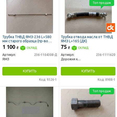
Топ продаж
Трубка ТНВД ЯМЗ-236 L=580
Трубка отвода масла от ТНВД
мм старого образца (пр-во
ЯМЗ L=165 (ДК)
ЯМЗ)
1 100
75
₴
склад
₴
склад
Артикул:
236-1104308-Д
Артикул:
236-1111620
ЯМЗ
Дорожня карта
КУПИТЬ
КУПИТЬ
Код: 9326-1
Код: 8988-1
Топ продаж