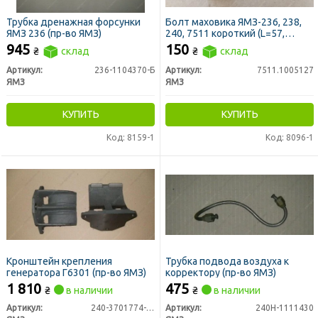
Трубка дренажная форсунки
Болт маховика ЯМЗ-236, 238,
ЯМЗ 236 (пр-во ЯМЗ)
240, 7511 короткий (L=57,
М16х1,5) (пр-во ЯМЗ)
945
150
₴
склад
₴
склад
Артикул:
236-1104370-Б
Артикул:
7511.1005127
ЯМЗ
ЯМЗ
КУПИТЬ
КУПИТЬ
Код: 8159-1
Код: 8096-1
Кронштейн крепления
Трубка подвода воздуха к
генератора Г6301 (пр-во ЯМЗ)
корректору (пр-во ЯМЗ)
1 810
475
₴
в наличии
₴
в наличии
Артикул:
240-3701774-Д2
Артикул:
240Н-1111430