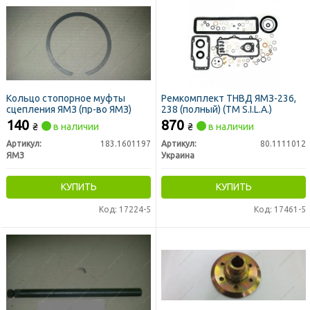
Кольцо стопорное муфты
Ремкомплект ТНВД ЯМЗ-236,
сцепления ЯМЗ (пр-во ЯМЗ)
238 (полный) (TM S.I.L.A.)
140
870
₴
в наличии
₴
в наличии
Артикул:
183.1601197
Артикул:
80.1111012
ЯМЗ
Украина
КУПИТЬ
КУПИТЬ
Код: 17224-5
Код: 17461-5