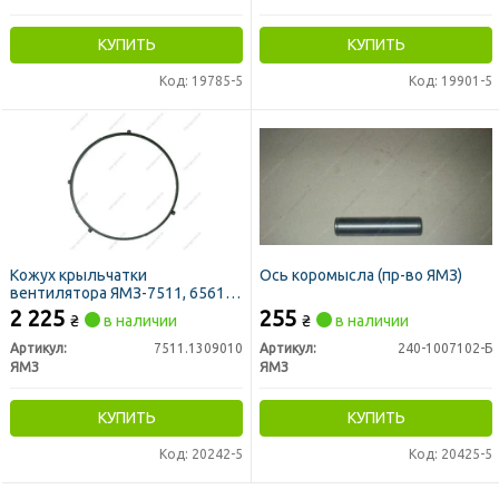
КУПИТЬ
КУПИТЬ
Код: 19785-5
Код: 19901-5
Кожух крыльчатки
Ось коромысла (пр-во ЯМЗ)
вентилятора ЯМЗ-7511, 6561
радиатора (кольцо) d-710mm
2 225
255
₴
в наличии
₴
в наличии
(пр-во ЯМЗ)
Артикул:
7511.1309010
Артикул:
240-1007102-Б
ЯМЗ
ЯМЗ
КУПИТЬ
КУПИТЬ
Код: 20242-5
Код: 20425-5