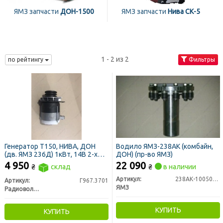
ЯМЗ запчасти
ДОН-1500
ЯМЗ запчасти
Нива СК-5
1 - 2 из 2
по рейтингу
Фильтры
Генератор Т150, НИВА, ДОН
Водило ЯМЗ-238АК (комбайн,
(дв. ЯМЗ 236Д) 1кВт, 14В 2-х
ДОН) (пр-во ЯМЗ)
ручейковый (пр-во
4 950
22 090
₴
склад
₴
в наличии
Радиоволна)
Артикул:
238АК-1005065-30
Артикул:
Г967.3701
ЯМЗ
Радиоволна ГРУПП, г. Гродно
КУПИТЬ
КУПИТЬ