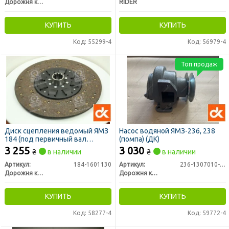
Дорожня карта
RIDER
КУПИТЬ
КУПИТЬ
Код: 55299-4
Код: 56979-4
Топ продаж
Диск сцепления ведомый ЯМЗ
Насос водяной ЯМЗ-236, 238
184 (под первичный вал
(помпа) (ДК)
50,7мм) (ДК)
3 255
3 030
₴
в наличии
₴
в наличии
Артикул:
184-1601130
Артикул:
236-1307010-А3
Дорожня карта
Дорожня карта
КУПИТЬ
КУПИТЬ
Код: 58277-4
Код: 59772-4