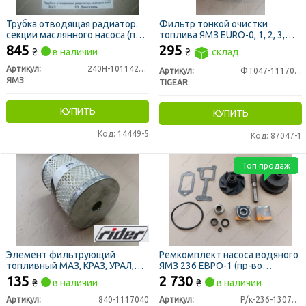
Трубка отводящая радиатор.
Фильтр тонкой очистки
секции маслянного насоса (пр-
топлива ЯМЗ EURO-0, 1, 2, 3,
во ЯМЗ)
VOLVO FH12
845
295
₴
в наличии
₴
склад
(закручивающийся,
02.0506.1109) (пр-во TIGEAR)
Артикул:
240Н-1011420-А
Артикул:
ФТ047-1117010
ЯМЗ
TIGEAR
КУПИТЬ
КУПИТЬ
Код: 14449-5
Код: 87047-1
Топ продаж
Элемент фильтрующий
Ремкомплект насоса водяного
топливный МАЗ, КРАЗ, УРАЛ,
ЯМЗ 236 ЕВРО-1 (пр-во
К-700 дв. ЯМЗ тон. оч. ЕВРО 2, 3
Украина)
135
2 730
₴
в наличии
₴
в наличии
(RIDER)
Артикул:
840-1117040
Артикул:
Р/к-236-1307010-Б1