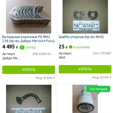
Вкладыши коренные Р0 ЯМЗ
Шайба упорная (пр-во ЯМЗ)
238 (пр-во Дайдо Металл Русь)
4 495
25
₴
склад
₴
в наличии
Артикул:
236-1701087
Артикул:
238-1000102 Р0
ЯМЗ
Дайдо Металл Русь
КУПИТЬ
КУПИТЬ
Код: 62160-5
Код: 41666-1
Топ продаж