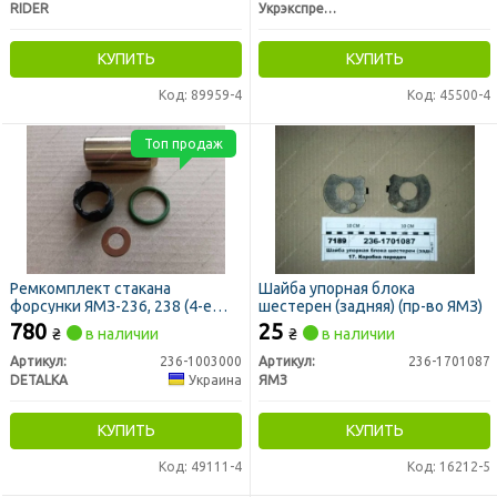
RIDER
Укрэкспресс Сервис
КУПИТЬ
КУПИТЬ
Код: 89959-4
Код: 45500-4
Топ продаж
Ремкомплект стакана
Шайба упорная блока
форсунки ЯМЗ-236, 238 (4-е
шестерен (задняя) (пр-во ЯМЗ)
наименования) (DETALKA)
780
25
₴
в наличии
₴
в наличии
Артикул:
236-1003000
Артикул:
236-1701087
DETALKA
Украина
ЯМЗ
КУПИТЬ
КУПИТЬ
Код: 49111-4
Код: 16212-5