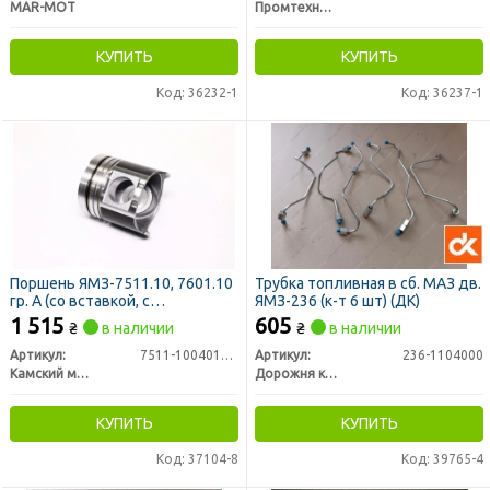
MAR-MOT
Промтехника ООО, Украина
КУПИТЬ
КУПИТЬ
Код: 36232-1
Код: 36237-1
Поршень ЯМЗ-7511.10, 7601.10
Трубка топливная в сб. МАЗ дв.
гр. А (со вставкой, с
ЯМЗ-236 (к-т 6 шт) (ДК)
рассекателем, с циковками,
1 515
605
₴
в наличии
₴
в наличии
покрытие Molykote) (пр-во
КМЗ)
Артикул:
7511-1004015-01
Артикул:
236-1104000
Камский моторный завод
Дорожня карта
КУПИТЬ
КУПИТЬ
Код: 37104-8
Код: 39765-4