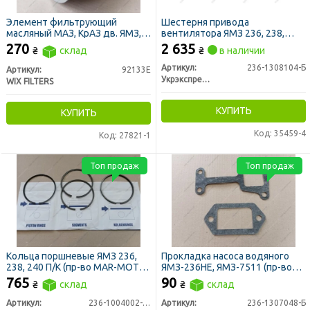
Элемент фильтрующий
Шестерня привода
масляный МАЗ, КрАЗ дв. ЯМЗ,
вентилятора ЯМЗ 236, 238,
КАМАЗ ЕВРО, 92133E/OM500/1
7511 (пр-во Украина)
270
2 635
₴
склад
₴
в наличии
(пр-во WIX-Filtron)
Артикул:
236-1308104-Б
Артикул:
92133E
Укрэкспресс Сервис
WIX FILTERS
КУПИТЬ
КУПИТЬ
Код: 35459-4
Код: 27821-1
Топ продаж
Топ продаж
Кольца поршневые ЯМЗ 236,
Прокладка насоса водяного
238, 240 П/К (пр-во MAR-MOT
ЯМЗ-236НЕ, ЯМЗ-7511 (пр-во
Польша)
Украина)
765
90
₴
склад
₴
склад
Артикул:
236-1004002-А4
Артикул:
236-1307048-Б