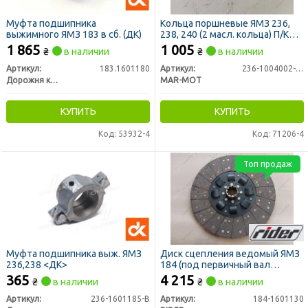
Муфта подшипника
Кольца поршневые ЯМЗ 236,
выжимного ЯМЗ 183 в сб. (ДК)
238, 240 (2 масл. кольца) П/К
(пр-во MAR-MOT Польша)
1 865
1 005
₴
в наличии
₴
в наличии
Артикул:
183.1601180
Артикул:
236-1004002-А4/2
Дорожня карта
MAR-MOT
КУПИТЬ
КУПИТЬ
Код: 53932-4
Код: 71206-4
Топ продаж
Муфта подшипника выж. ЯМЗ
Диск сцепления ведомый ЯМЗ
236,238 <ДК>
184 (под первичный вал
50,7мм) (RIDER)
365
4 215
₴
в наличии
₴
в наличии
Артикул:
236-1601185-В
Артикул:
184-1601130