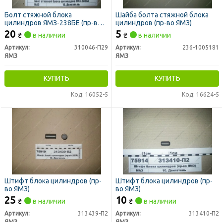
Болт стяжной блока
Шайба болта стяжной блока
цилиндров ЯМЗ-238БЕ (пр-во
цилиндров (пр-во ЯМЗ)
ЯМЗ)
20
5
₴
в наличии
₴
в наличии
Артикул:
310046-П29
Артикул:
236-1005181
ЯМЗ
ЯМЗ
КУПИТЬ
КУПИТЬ
Код: 16052-5
Код: 16624-5
Штифт блока цилиндров (пр-
Штифт блока цилиндров (пр-
во ЯМЗ)
во ЯМЗ)
25
10
₴
в наличии
₴
в наличии
Артикул:
313439-П2
Артикул:
313410-П2
ЯМЗ
ЯМЗ