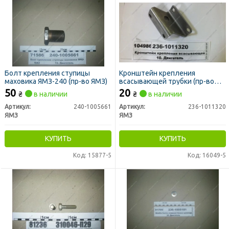
Болт крепления ступицы
Кронштейн крепления
маховика ЯМЗ-240 (пр-во ЯМЗ)
всасывающей трубки (пр-во
ЯМЗ)
50
20
₴
в наличии
₴
в наличии
Артикул:
240-1005661
Артикул:
236-1011320
ЯМЗ
ЯМЗ
КУПИТЬ
КУПИТЬ
Код: 15877-5
Код: 16049-5