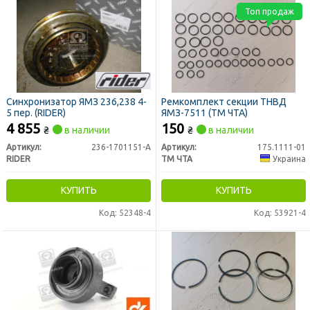
Топ продаж
Синхронизатор ЯМЗ 236,238 4-
Ремкомплект секции ТНВД
5 пер. (RIDER)
ЯМЗ-7511 (ТМ ЧТА)
4 855
150
₴
в наличии
₴
в наличии
Артикул:
236-1701151-А
Артикул:
175.1111-01
RIDER
ТМ ЧТА
Украина
КУПИТЬ
КУПИТЬ
Код: 52348-4
Код: 53921-4