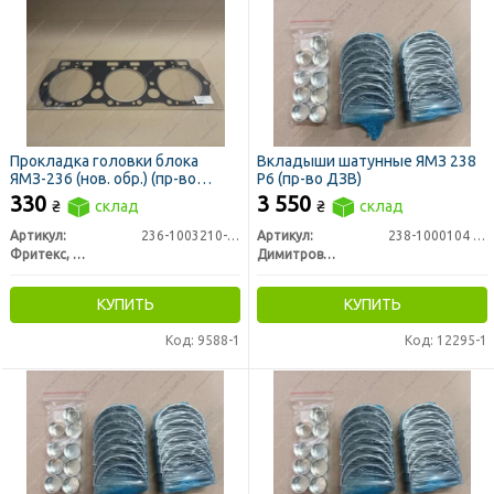
Прокладка головки блока
Вкладыши шатунные ЯМЗ 238
ЯМЗ-236 (нов. обр.) (пр-во
Р6 (пр-во ДЗВ)
Фритекс)
330
3 550
₴
склад
₴
склад
Артикул:
236-1003210-В5
Артикул:
238-1000104 Р6
Фритекс, Ярославль
Димитровградский завод вкладышей ООО
КУПИТЬ
КУПИТЬ
Код: 9588-1
Код: 12295-1