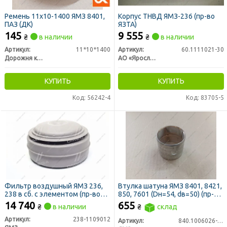
Ремень 11х10-1400 ЯМЗ 8401,
Корпус ТНВД ЯМЗ-236 (пр-во
ПАЗ (ДК)
ЯЗТА)
145
9 555
₴
в наличии
₴
в наличии
Артикул:
11*10*1400
Артикул:
60.1111021-30
Дорожня карта
АО «Ярославский завод дизельной аппаратуры» (ЯЗДА)
КУПИТЬ
КУПИТЬ
Код: 56242-4
Код: 83705-5
Фильтр воздушный ЯМЗ 236,
Втулка шатуна ЯМЗ 8401, 8421,
238 в сб. с элементом (пр-во
850, 7601 (Dн=54, dв=50) (пр-во
ЯМЗ)
ЯМЗ)
14 740
655
₴
в наличии
₴
склад
Артикул:
238-1109012
Артикул:
840.1006026-10