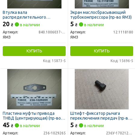
Втулка вала
Экран маслосбрасывающий
распределительного
турбокомпрессора (пр-во ЯМЗ)
передняя (пр-во ЯМЗ)
20
5
₴
в наличии
₴
в наличии
Артикул:
840.1006037-10
Артикул:
12.1118180
ЯМЗ
ЯМЗ
КУПИТЬ
КУПИТЬ
Код: 15873-5
Код: 15696-5
Пластина муфты привода
Штифт-фиксатор рычага
ТНВД (центрирующая) (пр-во
переключения передач (пр-во
ЯМЗ)
ЯМЗ)
45
5
₴
в наличии
₴
в наличии
Артикул:
236-1029265
Артикул:
236У-1702128-А