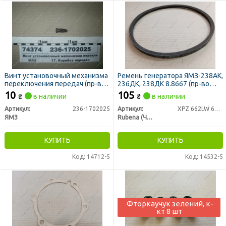
Винт установочный механизма
Ремень генератора ЯМЗ-238АК,
переключения передач (пр-во
236ДК, 238ДК 8.8667 (пр-во
ЯМЗ)
RUBENA)
10
105
₴
в наличии
₴
в наличии
Артикул:
236-1702025
Артикул:
XPZ 662LW 675LA
ЯМЗ
Rubena (Чехия)
КУПИТЬ
КУПИТЬ
Код: 14712-5
Код: 14532-5
Фторкаучук зелений, к-
кт 8 шт