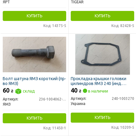
ЯРТ
TIGEAR
КУПИТЬ
КУПИТЬ
Код: 14375-5
Код: 82428-5
Болт шатуна ЯМЗ короткий (пр-
Прокладка крышки головки
во ЯМЗ)
цилиндров ЯМЗ 240 (инд.
головки) (пр-во Украина)
60
40
₴
склад
₴
в наличии
Артикул:
240-1003270
Артикул:
236-1004062-Б3
Украина
ЯМЗ
КУПИТЬ
КУПИТЬ
Код: 10209-5
Код: 11450-1