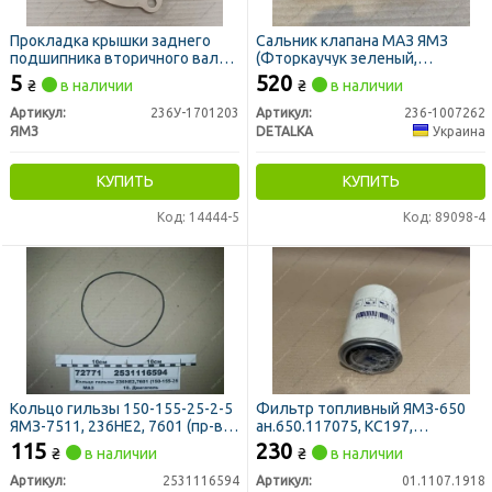
Прокладка крышки заднего
Сальник клапана МАЗ ЯМЗ
подшипника вторичного вала
(Фторкаучук зеленый,
ЯМЗ (пр-во ЯМЗ)
комплект 8 шт) (DETALKA)
5
520
₴
в наличии
₴
в наличии
Артикул:
236У-1701203
Артикул:
236-1007262
ЯМЗ
DETALKA
Украина
КУПИТЬ
КУПИТЬ
Код: 14444-5
Код: 89098-4
Кольцо гильзы 150-155-25-2-5
Фильтр топливный ЯМЗ-650
ЯМЗ-7511, 236НЕ2, 7601 (пр-во
ан.650.117075, KC197,
ЯРТИ)
H18WDK02, P550004, FF5470,
115
230
₴
в наличии
₴
в наличии
WK940/20, CS1451M (TIGEAR)
Артикул:
2531116594
Артикул:
01.1107.1918