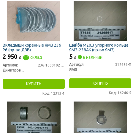
Вкладыши коренные ЯМЗ 236
Шайба М20,3 упорного кольца
Р6 (пр-во ДЗВ)
ЯМЗ-238АК (пр-во ЯМЗ)
2 950
5
₴
склад
₴
в наличии
Артикул:
312686-П
Артикул:
236-1000102 Р6
ЯМЗ
Димитровградский завод вкладышей ООО
КУПИТЬ
КУПИТЬ
Код: 16246-5
Код: 12313-1