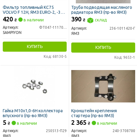
Фильтр топливный KC75
Труба подводящая масляного
VOLVO F 12H, ЯМЗ EURO-2, -3
радиатора ЯМЗ (пр-во ЯМЗ)
(аналог ФТ047-1117010) (пр-во
420
390
₴
в наличии
₴
склад
SAMPIYON, Турция)
Артикул:
ФТ047-1117010 (CS 1513 M)
Артикул:
236-1011420-Г
SAMPIYON
ЯМЗ
КУПИТЬ
КУПИТЬ
Код: 68130-5
Код: 9653-1
Гайка М10х1,0-6Н коллектора
Кронштейн крепления
впускного (пр-во ЯМЗ)
стартера (пр-во ЯМЗ)
5
2 365
₴
в наличии
₴
в наличии
Артикул:
250513-П29
Артикул:
240-3708700
ЯМЗ
ЯМЗ