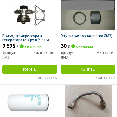
Привод компрессора и
Втулка распорная (пр-во ЯМЗ)
генератора (2-х руч) (6 отв)
ЛАЗ,МАЗ (пр-во ЯМЗ)
9 595
30
₴
в наличии
₴
в наличии
Артикул:
236НЕ-1308011-К
Артикул:
236-1701059
ЯМЗ
ЯМЗ
КУПИТЬ
КУПИТЬ
Код: 72757-5
Код: 69782-5