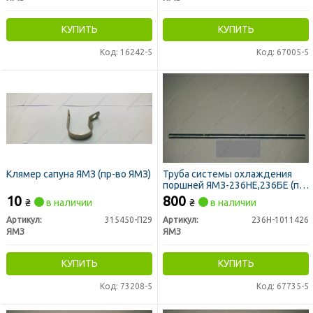
КУПИТЬ
КУПИТЬ
Код: 16242-5
Код: 67005-5
Клямер сапуна ЯМЗ (пр-во ЯМЗ)
Труба системы охлаждения
поршней ЯМЗ-236НЕ,236БЕ (пр-
во ЯМЗ)
10
800
₴
в наличии
₴
в наличии
Артикул:
315450-П29
Артикул:
236Н-1011426
ЯМЗ
ЯМЗ
КУПИТЬ
КУПИТЬ
Код: 73208-5
Код: 67735-5