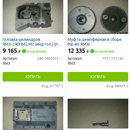
Головка цилиндров
Муфта демпферная в сборе
ЯМЗ-240НМ2,М2 (инд.гол.) (пр-
(пр-во ЯМЗ)
во ЯМЗ)
9 165
12 335
₴
в наличии
₴
в наличии
Артикул:
240-1003013-Е2
Артикул:
7511.1111450-10
ЯМЗ
ЯМЗ
КУПИТЬ
КУПИТЬ
Код: 67797-5
Код: 68037-5