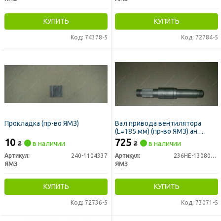
КУПИТЬ
КУПИТЬ
Код: 74378-5
Код: 72784-5
Прокладка (пр-во ЯМЗ)
Вал привода вентилятора
(L=185 мм) (пр-во ЯМЗ) ан.
236НЕ-1308050-А
10
725
₴
в наличии
₴
в наличии
Артикул:
240-1104337
Артикул:
236НЕ-1308050-Г
ЯМЗ
ЯМЗ
КУПИТЬ
КУПИТЬ
Код: 72736-5
Код: 73071-5