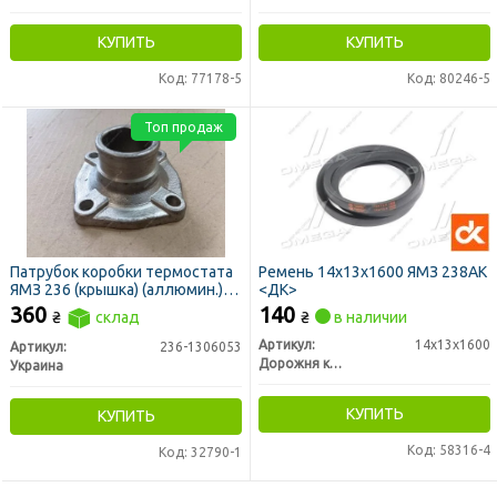
КУПИТЬ
КУПИТЬ
Код: 77178-5
Код: 80246-5
Топ продаж
Патрубок коробки термостата
Ремень 14х13х1600 ЯМЗ 238АК
ЯМЗ 236 (крышка) (аллюмин.)
<ДК>
(пр-во Украина)
360
140
₴
склад
₴
в наличии
Артикул:
14х13х1600
Артикул:
236-1306053
Дорожня карта
Украина
КУПИТЬ
КУПИТЬ
Код: 58316-4
Код: 32790-1