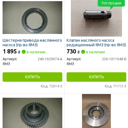
Топ продаж
Шестерня привода маслянного
Клапан масляного насоса
насоса (пр-во ЯМЗ)
редукционный ЯМЗ (пр-во ЯМЗ)
1 895
730
₴
в наличии
₴
в наличии
Артикул:
240-1029074-А
Артикул:
236-1011048-Б
ЯМЗ
ЯМЗ
КУПИТЬ
КУПИТЬ
Код: 72614-5
Код: 71113-5