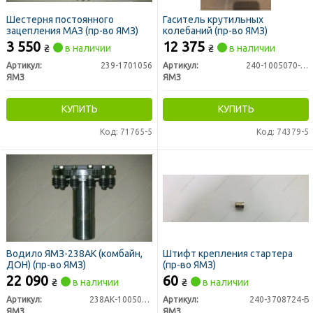
Шестерня постоянного
Гаситель крутильных
зацепления МАЗ (пр-во ЯМЗ)
колебаний (пр-во ЯМЗ)
3 550
12 375
₴
в наличии
₴
в наличии
Артикул:
239-1701056
Артикул:
240-1005070-Б1
ЯМЗ
ЯМЗ
КУПИТЬ
КУПИТЬ
Код: 71765-5
Код: 74379-5
Водило ЯМЗ-238АК (комбайн,
Штифт крепления стартера
ДОН) (пр-во ЯМЗ)
(пр-во ЯМЗ)
22 090
60
₴
в наличии
₴
в наличии
Артикул:
238АК-1005065-30
Артикул:
240-3708724-Б
ЯМЗ
ЯМЗ