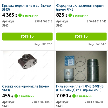
Крышка верхняя не в сб. (пр-во
Форсунка охлаждения поршня
ЯМЗ)
(пр-во ЯМЗ)
4 365
825
₴
в наличии
₴
в наличии
Артикул:
238-1702012
Артикул:
240Н-1011445
ЯМЗ
ЯМЗ
КУПИТЬ
КУПИТЬ
Код: 68042-5
Код: 76344-5
Стойка оси коромысла (пр-во
Гильзо-комплект ЯМЗ 240П-В
ЯМЗ)
(ГП+Кольца) гр.Б (пр-во ЯМЗ)
455
7 080
₴
в наличии
₴
в наличии
Артикул:
240-1007106-В
Артикул:
240Н-1004005-А2
ЯМЗ
ЯМЗ