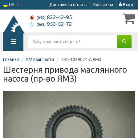
UA
RU
Доставка и оплата
Контакты
Вход
822-42-95
(050)
953-52-72
(068)
Главная
ЯМЗ запчасти
240-1029074-А ЯМЗ
Шестерня привода маслянного
насоса (пр-во ЯМЗ)