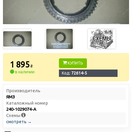
1 895
КУПИТЬ
₴
в наличии
Код:
72614-5
Производитель
ЯМЗ
Каталожный номер
240-1029074-А
Схемы
смотреть →