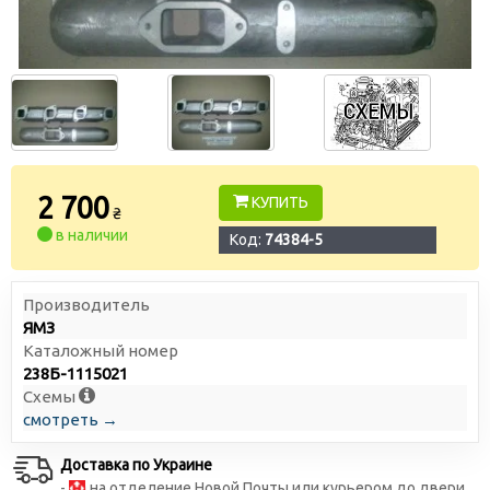
2 700
КУПИТЬ
₴
в наличии
Код:
74384-5
Производитель
ЯМЗ
Каталожный номер
238Б-1115021
Схемы
смотреть →
Доставка по Украине
-
на отделение Новой Почты или курьером до двери