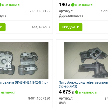
190
в наявності
₴
в наявності
236-1307155
Артикул:
7511
арта
Дорожня карта
ТИ
ПРИДБАТИ
Код: 60029-4
товхачів (ЯМЗ-8421,8424) (пр-
Патрубок-кронштейн газопро
(пр-во ЯМЗ)
4 675
 наявності
₴
в наявності
8401.1007250
Артикул:
2
ЯМЗ