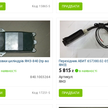
ТИ
ПРИДБАТИ
Код: 15865-5
овки циліндрів ЯМЗ-840 (пр-во
Перехідник АБИТ 657380.02-05
ЯМЗ)
5 815
 наявності
₴
в наявності
840.1003264
Артикул:
ЯМЗ
ТИ
ПРИДБАТИ
Код: 17251-5