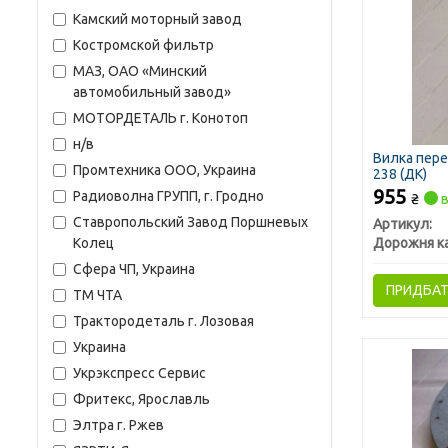
Камский моторный завод
Костромской фильтр
МАЗ, ОАО «Минский
автомобильный завод»
МОТОРДЕТАЛЬ г. Конотоп
н/в
Вилка пере
Промтехника ООО, Украина
238 (ДК)
955
Радиоволна ГРУПП, г. Гродно
₴
в
Ставропольский Завод Поршневых
Артикул:
Колец
Дорожня к
Сфера ЧП, Украина
ПРИДБА
ТМ ЧТА
Трактородеталь г. Лозовая
Украина
Укрэкспресс Сервис
Фритекс, Ярославль
Элтра г. Ржев