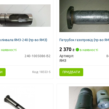
олінвала ЯМЗ-240 (пр-во ЯМЗ)
Патрубок газопровід (пр-во ЯМ
2 370
 наявності
₴
в наявності
240-1005086-Б2
Артикул:
8
ЯМЗ
ТИ
ПРИДБАТИ
Код: 18553-5