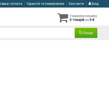
авка і оплата
Гарантія та повернення
Контакти
Вхід
У вашому кошику
0 товарів
на
0 ₴
Пошук