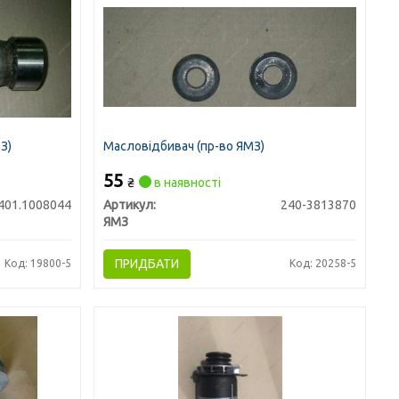
З)
Масловідбивач (пр-во ЯМЗ)
55
₴
в наявності
401.1008044
Артикул:
240-3813870
ЯМЗ
ПРИДБАТИ
Код: 19800-5
Код: 20258-5