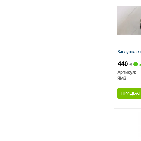
Заглушка к
440
₴
в
Артикул:
ЯМЗ
ПРИДБА