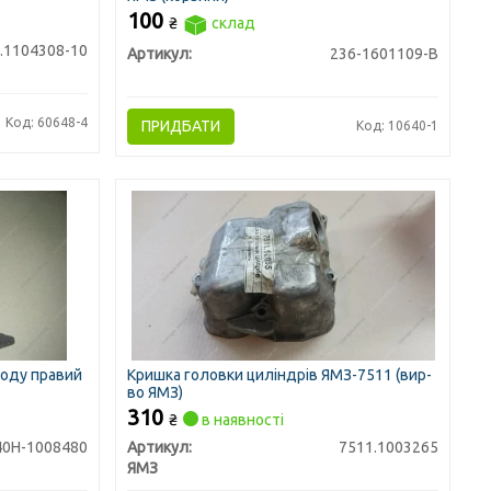
100
₴
склад
.1104308-10
Артикул:
236-1601109-В
Код: 60648-4
ПРИДБАТИ
Код: 10640-1
воду правий
Кришка головки циліндрів ЯМЗ-7511 (вир-
во ЯМЗ)
310
₴
в наявності
40Н-1008480
Артикул:
7511.1003265
ЯМЗ