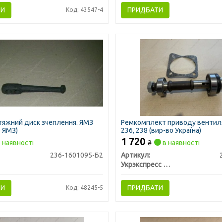
ТИ
ПРИДБАТИ
Код: 43547-4
тяжний диск зчеплення. ЯМЗ
Ремкомплект приводу вентил
о ЯМЗ)
236, 238 (вир-во Україна)
1 720
 наявності
₴
в наявності
236-1601095-Б2
Артикул:
Укрэкспресс Сервис
ТИ
ПРИДБАТИ
Код: 48245-5