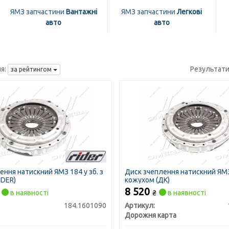
ЯМЗ запчастини
Вантажні
ЯМЗ запчастини
Легкові
авто
авто
я:
Результати
за рейтингом
ення натискний ЯМЗ 184 у зб. з
Диск зчеплення натискний ЯМЗ 
IDER)
кожухом (ДК)
8 520
в наявності
₴
в наявності
184.1601090
Артикул:
Дорожня карта