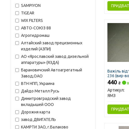
SAMPIYON
ПРИДБА
TIGEAR
WIX FILTERS
АВТО-СОЮЗ 88
Агрогидромаш
Алтайский завод прецизионных
изделий (АЗПИ)
АО «Ярославский завод дизельной
аппаратуры» (ЯЗДА)
Барановичский Автоагрегатный
Важіль від
236 (вир-в
Завод,ОАО
440
₴
в
ВТН НПП, Украина
Артикул:
Дайдо Металл Русь
ЯМЗ
Димитровградский завод
вкладышей ООО
ПРИДБА
Дорожня карта
завод ДВИГАТЕЛЬ
КАМРТИ ЗАО, г.Балаково