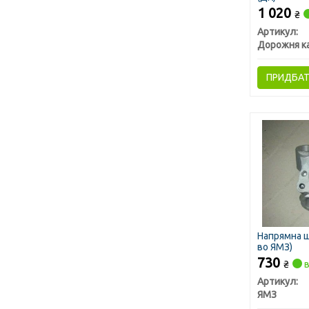
1 020
₴
Артикул:
Дорожня к
ПРИДБА
Напрямна ш
во ЯМЗ)
730
₴
в
Артикул:
ЯМЗ