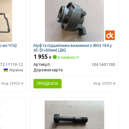
р-во ЧТА)
Муфта підшипника вижимного ЯМЗ 184 у
зб. (D=60мм) (ДК)
1 955
₴
в наявності
75.11110-12
Артикул:
184.1601180
Україна
Дорожня карта
ПРИДБАТИ
Код: 53922-4
Код: 53933-4