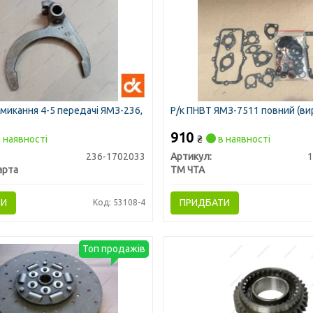
микання 4-5 передачі ЯМЗ-236,
Р/к ПНВТ ЯМЗ-7511 повний (ви
910
 наявності
₴
в наявності
236-1702033
Артикул:
1
арта
ТМ ЧТА
ТИ
ПРИДБАТИ
Код: 53108-4
Топ продажів