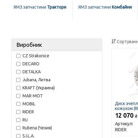
ЯМЗ запчастини
Трактори
ЯМЗ запчастини
Комбайни
Сортуванн
Виробник
CZ Strakonice
DECARO
DETALKA
Jubana, Литва
KRAFT (Украина)
MAR-MOT
Диск зчепл
MOBIL
кожухом (R
RIDER
12 070
₴
RU
Артикул:
Rubena (Чехия)
RIDER
S.I.L.A.