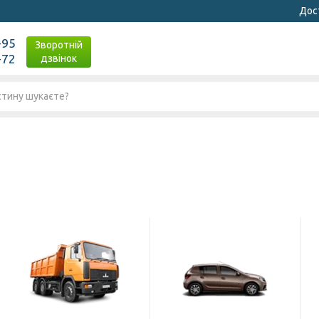
Дост
-95
Зворотній
-72
дзвінок