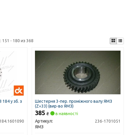
:
151 - 180 из 368
184 у зб. з
Шестерня 3-пер. проміжного валу ЯМЗ
(Z=33) (вир-во ЯМЗ)
385
₴
в наявності
184.1601090
Артикул:
236-1701051
ЯМЗ