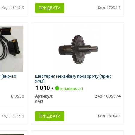
ПРИДБАТИ
Код: 16249-5
Код: 17034-5
 (вир-во
Шестерня механізму провороту (пр-во
ЯМЗ)
1 010
₴
в наявності
8.9550
Артикул:
240-1005674
ЯМЗ
ПРИДБАТИ
Код: 18053-5
Код: 18104-5