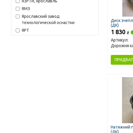
ЯЗРТИ, Ярославль
ЯМЗ
Ярославский завод
Диск зчепл
технологической оснастки
(ДК)
ЯРТ
1 830
₴
Артикул:
Дорожня к
ПРИДБА
Натяжний п
(ДК)