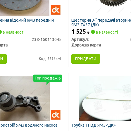
ення відомий ЯМЗ передній
Шестерня 3-ї передачі вторин
ЯМЗ Z=37 (ДК)
1 525
в наявності
₴
в наявності
238-1601130-Б
Артикул:
арта
Дорожня карта
ТИ
ПРИДБАТИ
Код: 55964-4
Топ продажів
ристрій ЯМЗ водяного насоса
Трубка ТНВД ЯМЗ<ДК>