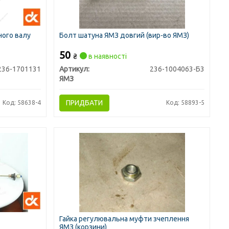
ного валу
Болт шатуна ЯМЗ довгий (вир-во ЯМЗ)
50
₴
в наявності
236-1701131
Артикул:
236-1004063-Б3
ЯМЗ
ПРИДБАТИ
Код: 58638-4
Код: 58893-5
Гайка регулювальна муфти зчеплення
ЯМЗ (корзини)