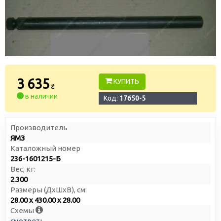
3 635
КУПИТЬ
₴
в наличии
Код:
17650-5
Производитель
ЯМЗ
Каталожный номер
236-1601215-Б
Вес, кг:
2.300
Размеры (ДxШxВ), см:
28.00 x 430.00 x 28.00
Схемы
смотреть →