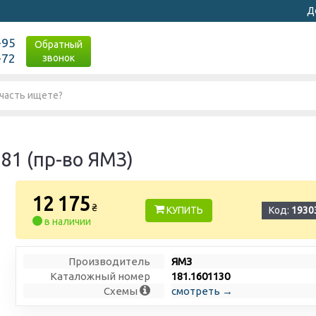
Д
-95
Обратный
-72
звонок
81 (пр-во ЯМЗ)
12 175
₴
КУПИТЬ
Код:
1930
в наличии
Производитель
ЯМЗ
Каталожный номер
181.1601130
Схемы
смотреть →