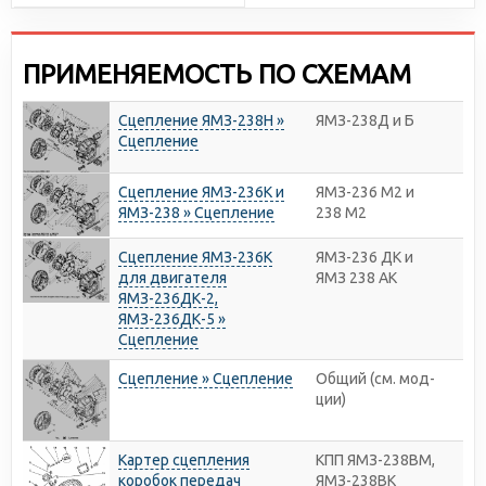
ПРИМЕНЯЕМОСТЬ ПО СХЕМАМ
Сцепление ЯМЗ-238Н »
ЯМЗ-238Д и Б
Сцепление
Сцепление ЯМЗ-236К и
ЯМЗ-236 М2 и
ЯМЗ-238 » Сцепление
238 М2
Сцепление ЯМЗ-236К
ЯМЗ-236 ДК и
для двигателя
ЯМЗ 238 АК
ЯМЗ-236ДК-2,
ЯМЗ-236ДК-5 »
Сцепление
Сцепление » Сцепление
Общий (см. мод-
ции)
Картер сцепления
КПП ЯМЗ-238ВМ,
коробок передач
ЯМЗ-238ВК