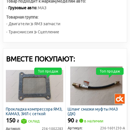
Товар подходит к маркам/моделям авто:
-
Грузовые авто:
МАЗ
Товарная группа:
- Двигатели
ЯМЗ запчасти
- Трансмиссия
Сцепление
ВМЕСТЕ ПОКУПАЮТ:
Топ продаж
Топ продаж
Прокладка компрессора ЯМЗ,
Шланг смазки муфты МАЗ
КАМАЗ, ЗИЛ с сеткой
(ДК)
150
90
₴
склад
₴
в наличии
Артикул:
236-1601230-А
Артикул:
236-1002283