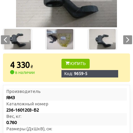
4 330
КУПИТЬ
₴
в наличии
Код:
9659-5
Производитель
ЯМЗ
Каталожный номер
236-1601203-Б2
Вес, кг:
0.760
Размеры (ДxШxВ), см: