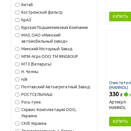
Китай
Костромской фильтр
КУПИТЬ
КрАЗ
Курская Подшипниковая Компания
МАЗ, ОАО «Минский
автомобильный завод»
Минский Моторный Завод
МПИ-Агро ООО TM RINGROUP
МТЗ (Беларусь)
Н. Челны
н/в
Очиститель
Полтавский Автоагрегатный Завод
(MANNOL)
330
РОСТСЕЛЬМАШ
₴
в
Рось-гума
Артикул:
MANNOL
Сервис-Комплектация ООО,
Украина
КУПИТЬ
СКФ Украина