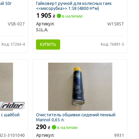
ый 50г
Гайковерт ручной для колесных гаек
<<мясорубка>> 1:58 (4800 Н*м)
1 905
₴
в наличии
VSB-027
Артикул:
W158ST
S.I.L.A.
КУПИТЬ
Код: 57266-4
Код: 76881-5
 с шайбой
Очиститель обшивки сидений пенный
Mannol 0,65 л.
290
₴
в наличии
425-3101040
Артикул:
9931