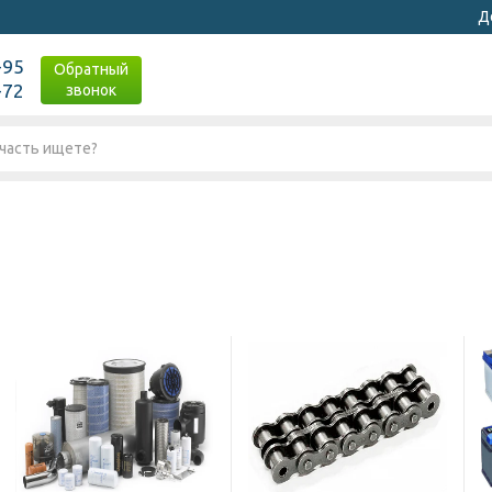
Д
-95
Обратный
-72
звонок