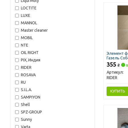
Liqui Moly
LOCTITE
LUXE
MANNOL
Master cleaner
MOBIL
NTE
OIL RIGHT
Элемент ф
Газель Собо
PIX, Индия
355
₴
в
RIDER
Артикул:
ROSAVA
RIDER
RU
S.I.L.A.
КУПИТЬ
SAMPIYON
Shell
SPZ-GROUP
Sunny
Varta