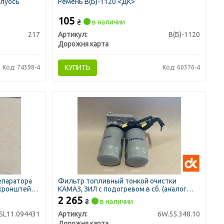
олуось
Ремень В(Б)-1120 <ДК>
105
₴
в наличии
217
Артикул:
В(Б)-1120
Дорожня карта
КУПИТЬ
Код: 74398-4
Код: 60376-4
епаратора
Фильтр топливный тонкой очистки
(кронштейн
КАМАЗ, ЗИЛ с подогревом в сб. (аналог
S.I.L.A. AC)
740.1117010) (ДК)
2 265
₴
в наличии
SL11.094431
Артикул:
6W.55.348.10
Дорожня карта