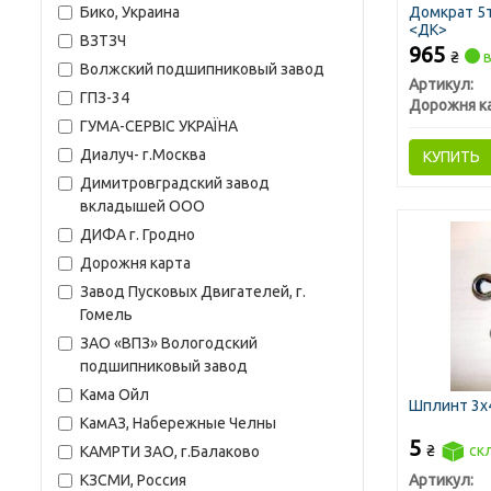
Бико, Украина
Домкрат 5т
<ДК>
ВЗТЗЧ
965
₴
в
Волжский подшипниковый завод
Артикул:
ГПЗ-34
Дорожня к
ГУМА-СЕРВІС УКРАЇНА
Диалуч- г.Москва
КУПИТЬ
Димитровградский завод
вкладышей ООО
ДИФА г. Гродно
Дорожня карта
Завод Пусковых Двигателей, г.
Гомель
ЗАО «ВПЗ» Вологодский
подшипниковый завод
Кама Ойл
Шплинт 3х4
КамАЗ, Набережные Челны
5
₴
ск
КАМРТИ ЗАО, г.Балаково
КЗСМИ, Россия
Артикул: