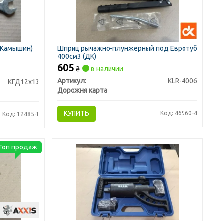
г.Камышин)
Шприц рычажно-плунжерный под Евротуб
400см3 (ДК)
605
₴
в наличии
Артикул:
KLR-4006
КГД12х13
Дорожня карта
КУПИТЬ
Код: 46960-4
Код: 12485-1
Топ продаж