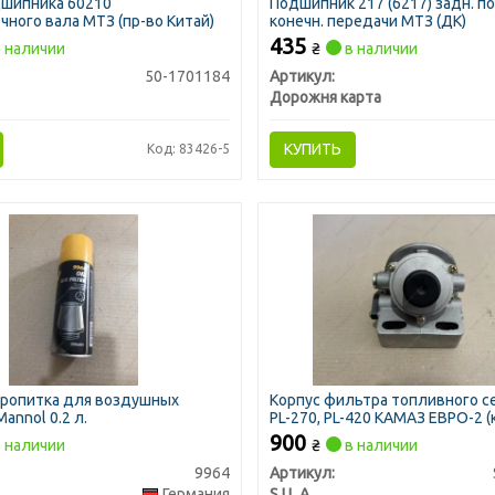
дшипника 60210
Подшипник 217 (6217) задн. п
ного вала МТЗ (пр-во Китай)
конечн. передачи МТЗ (ДК)
435
 наличии
₴
в наличии
50-1701184
Артикул:
Дорожня карта
КУПИТЬ
Код: 83426-5
пропитка для воздушных
Корпус фильтра топливного с
annol 0.2 л.
PL-270, PL-420 КАМАЗ ЕВРО-2 
сепаратора с подкачкой) (пр-во 
900
 наличии
₴
в наличии
9964
Артикул:
Германия
S.I.L.A.