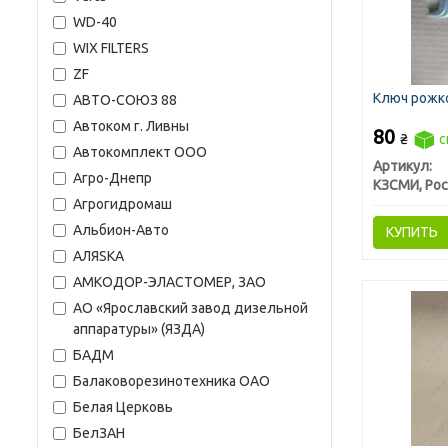
WD-40
WIX FILTERS
ZF
Ключ рожко
АВТО-СОЮЗ 88
Автоком г. Ливны
80
₴
с
Автокомплект ООО
Артикул:
Агро-Днепр
КЗСМИ, Рос
Агрогидромаш
Альбион-Авто
КУПИТЬ
АЛЯSКА
АМКОДОР-ЭЛАСТОМЕР, ЗАО
АО «Ярославский завод дизельной
аппаратуры» (ЯЗДА)
БАДМ
Балаковорезинотехника ОАО
Белая Церковь
БелЗАН