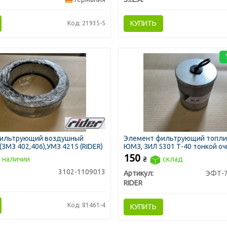
КУПИТЬ
Код: 21935-5
ильтрующий воздушный
Элемент фильтрующий топли
(ЗМЗ 402,406),УМЗ 4215 (RIDER)
ЮМЗ, ЗИЛ 5301 Т-40 тонкой о
метал. с р/к (RIDER)
150
 наличии
₴
склад
3102-1109013
Артикул:
ЭФТ-7
RIDER
Код: 81461-4
КУПИТЬ