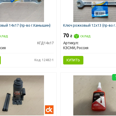
вый 14х17 (пр-во г.Камышин)
Ключ рожковый 12х13 (пр-во 
70
клад
₴
склад
КГД14х17
Артикул:
сия
КЗСМИ, Россия
КУПИТЬ
Код: 12482-1