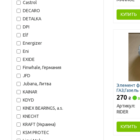
Castrol
DECARO
КУПИТЬ
DETALKA
DPI
Elf
Energizer
Eni
EXIDE
Finwhale, Германия
JFD
Jubana, Литва
Элемент ф
ГАЗ,Газель 
KAINAR
270
₴
в
KDYD
Артикул:
KINEX BEARINGS, a.s.
RIDER
KNECHT
KRAFT (Украина)
КУПИТЬ
KSM PROTEC