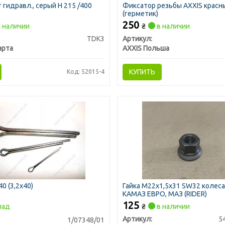
 гидравл., серый H 215 /400
Фиксатор резьбы AXXIS красн
(герметик)
250
 наличии
₴
в наличии
TDK3
Артикул:
арта
AXXIS Польша
КУПИТЬ
Код: 52015-4
0 (3,2х40)
Гайка М22х1,5x31 SW32 колеса
КАМАЗ ЕВРО, МАЗ (RIDER)
125
лад
₴
в наличии
Артикул:
5
1/07348/01