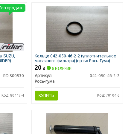
Топ продаж
 ISUZU,
Кольцо 042-050-46-2-2 (уплотнительное
RIDER)
масляного фильтра) (пр-во Рось-Гума)
20
₴
в наличии
RD S00530
Артикул:
042-050-46-2-2
Рось-гума
КУПИТЬ
Код: 80449-4
Код: 70104-5