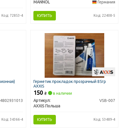
MANNOL
Германия
КУПИТЬ
Код: 72853-4
Код: 22408-5
зионная)
Герметик прокладок прозрачный 85гр
AXXIS
150
₴
в наличии
4802931013
Артикул:
VSB-007
AXXIS Польша
КУПИТЬ
Код: 34366-4
Код: 53489-4