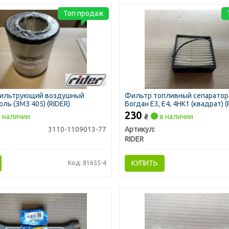
Топ продаж
ильтрующий воздушный
Фильтр топливный сепаратора
ль (ЗМЗ 405) (RIDER)
Богдан Е3, Е4, 4НК1 (квадрат) (
230
 наличии
₴
в наличии
3110-1109013-77
Артикул:
RIDER
КУПИТЬ
Код: 81655-4