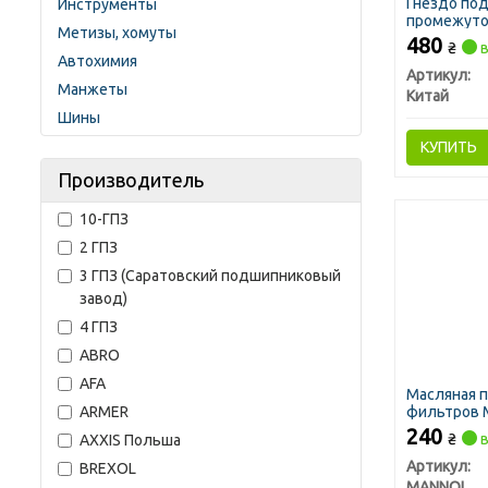
Гнездо по
Инструменты
промежуточ
Метизы, хомуты
480
₴
в
Автохимия
Артикул:
Манжеты
Китай
Шины
КУПИТЬ
Производитель
10-ГПЗ
2 ГПЗ
3 ГПЗ (Саратовский подшипниковый
завод)
4 ГПЗ
ABRO
AFA
Масляная 
ARMER
фильтров M
240
₴
в
AXXIS Польша
Артикул:
BREXOL
MANNOL