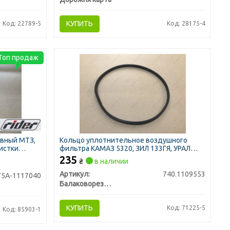
КУПИТЬ
Код: 22789-5
Код: 28175-4
Топ продаж
вный МТЗ,
Кольцо уплотнительное воздушного
чистки
фильтра КАМАЗ 5320, ЗИЛ 133ГЯ, УРАЛ
(D=340мм,(БРТ Балаково)
235
₴
в наличии
Артикул:
740.1109553
5А-1117040
Балаковорезинотехника ОАО
КУПИТЬ
Код: 71225-5
Код: 85903-1