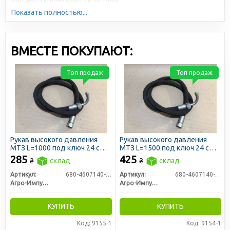
Показать полностью...
ВМЕСТЕ ПОКУПАЮТ:
Топ продаж
Топ продаж
Рукав высокого давления
Рукав высокого давления
МТЗ L=1000 под ключ 24 с
МТЗ L=1500 под ключ 24 с
углом 90* РВД (пр-во Агро-
углом 90* РВД (пр-во Агро-
285
425
₴
склад
₴
склад
Импульс)
Импульс)
Артикул:
680-4607140-100
Артикул:
680-4607140-150
Агро-Импульс
Агро-Импульс
КУПИТЬ
КУПИТЬ
Код: 9155-1
Код: 9154-1