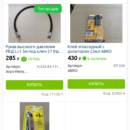
Топ продаж
Рукав высокого давления
Клей эпоксидный c
РВД L=1.5м под ключ 27 (пр-
дозатором 25мл ABRO
во Агро-Импульс)
285
430
₴
склад
₴
в наличии
Артикул:
ЕР-300
Артикул:
Н.036.84.1510 1SN
ABRO
Агро-Импульс
КУПИТЬ
КУПИТЬ
Код: 62960-4
Код: 11126-1