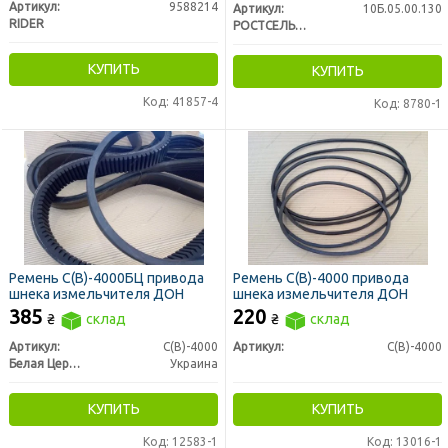
Артикул:
9588214
Артикул:
10Б.05.00.130
RIDER
РОСТСЕЛЬМАШ
КУПИТЬ
КУПИТЬ
Код: 41857-4
Код: 8780-1
Ремень С(В)-4000БЦ привода
Ремень С(В)-4000 привода
шнека измельчителя ДОН
шнека измельчителя ДОН
385
220
₴
склад
₴
склад
Артикул:
С(В)-4000
Артикул:
С(В)-4000
Белая Церковь
Украина
КУПИТЬ
КУПИТЬ
Код: 12583-1
Код: 13016-1