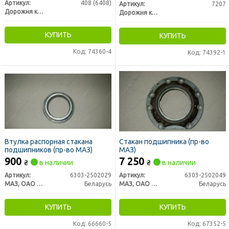
Артикул:
408 (6408)
Артикул:
7207
Дорожня карта
Дорожня карта
КУПИТЬ
КУПИТЬ
Код: 74360-4
Код: 74392-1
Втулка распорная стакана
Стакан подшипника (пр-во
подшипников (пр-во МАЗ)
МАЗ)
900
7 250
₴
в наличии
₴
в наличии
Артикул:
6303-2502029
Артикул:
6303-2502049
МАЗ, ОАО «Минский автомобильный завод»
Беларусь
МАЗ, ОАО «Минский автомобильный завод»
Беларусь
КУПИТЬ
КУПИТЬ
Код: 66660-5
Код: 67352-5