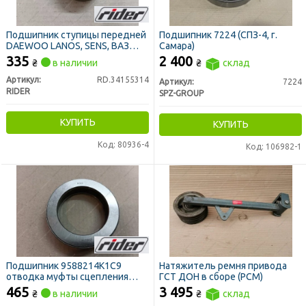
Подшипник ступицы передней
Подшипник 7224 (СПЗ-4, г.
DAEWOO LANOS, SENS, ВАЗ
Самара)
2108-15, ТАВРІЯ, ступ. зад.
335
2 400
₴
в наличии
₴
склад
Москвич-2141 (R13) (RIDER)
Артикул:
RD.34155314
Артикул:
7224
RIDER
SPZ-GROUP
КУПИТЬ
КУПИТЬ
Код: 80936-4
Код: 106982-1
Подшипник 9588214К1С9
Натяжитель ремня привода
отводка муфты сцепления
ГСТ ДОН в сборе (РСМ)
МТЗ (RIDER)
465
3 495
₴
в наличии
₴
склад