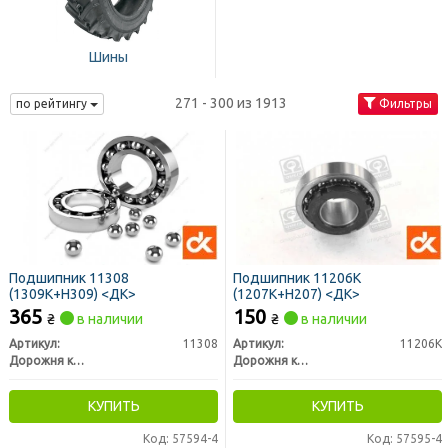
Шины
271 - 300 из 1913
по рейтингу
Фильтры
Подшипник 11308
Подшипник 11206К
(1309К+Н309) <ДК>
(1207К+Н207) <ДК>
365
150
₴
в наличии
₴
в наличии
Артикул:
11308
Артикул:
11206К
Дорожня карта
Дорожня карта
КУПИТЬ
КУПИТЬ
Код: 57594-4
Код: 57595-4