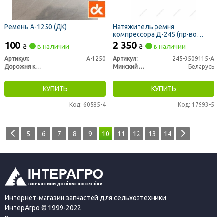
Ремень А-1250 (ДК)
Натяжитель ремня
компрессора Д-245 (пр-во
ММЗ)
100
2 350
₴
в наличии
₴
в наличии
Артикул:
А-1250
Артикул:
245-3509115-А
Дорожня карта
Минский Моторный Завод
Беларусь
КУПИТЬ
КУПИТЬ
Код: 60585-4
Код: 17993-5
5
6
7
8
9
10
11
12
13
14
Интернет-магазин запчастей для сельхозтехники
ИнтерАгро © 1999-2022