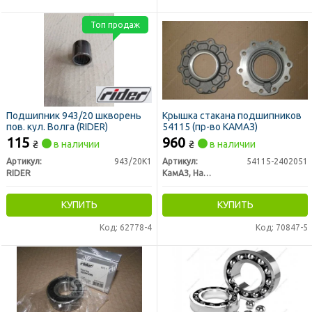
Топ продаж
Подшипник 943/20 шкворень
Крышка стакана подшипников
пов. кул. Волга (RIDER)
54115 (пр-во КАМАЗ)
115
960
₴
в наличии
₴
в наличии
Артикул:
943/20К1
Артикул:
54115-2402051
RIDER
КамАЗ, Набережные Челны
КУПИТЬ
КУПИТЬ
Код: 62778-4
Код: 70847-5