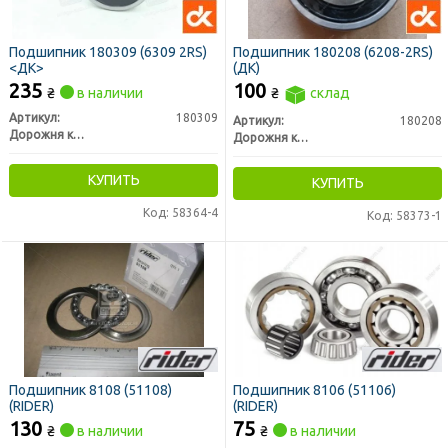
Подшипник 180309 (6309 2RS)
Подшипник 180208 (6208-2RS)
<ДК>
(ДК)
235
100
₴
в наличии
₴
склад
Артикул:
180309
Артикул:
180208
Дорожня карта
Дорожня карта
КУПИТЬ
КУПИТЬ
Код: 58364-4
Код: 58373-1
Подшипник 8108 (51108)
Подшипник 8106 (51106)
(RIDER)
(RIDER)
130
75
₴
в наличии
₴
в наличии