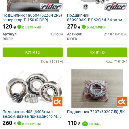
Подшипник 180504 (62204 2RS)
Подшипник
генератор Т-150 (RIDER)
830900АК1Е.P62Q6/L24 ролик
натяж. привода генерат. и
120
270
₴
в наличии
₴
в наличии
компресс. ВАЗ (RIDER)
Артикул:
180504
Артикул:
2110-1041056
RIDER
RIDER
КУПИТЬ
КУПИТЬ
Код: 71093-4
Код: 71012-4
Подшипник 408 (6408) вал
Подшипник 7207 (30207JR) ДК
ведом. шкива приводного МТЗ,
Т-40, ВОМ Т-75 <ДК>
260
110
₴
в наличии
₴
склад