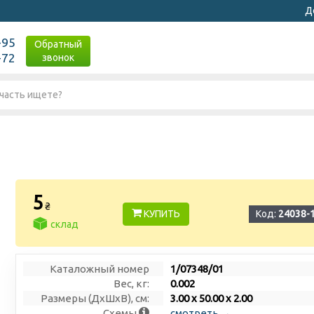
Д
-95
Обратный
-72
звонок
5
₴
КУПИТЬ
Код:
24038-
склад
Каталожный номер
1/07348/01
Вес, кг:
0.002
Размеры (ДxШxВ), см:
3.00 x 50.00 x 2.00
Схемы
смотреть →