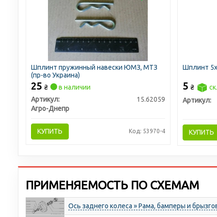
Шплинт пружинный навески ЮМЗ, МТЗ
Шплинт 5
(пр-во Украина)
25
5
₴
в наличии
₴
ск
Артикул:
15.62059
Артикул:
Агро-Днепр
КУПИТЬ
Код: 53970-4
КУПИТЬ
ПРИМЕНЯЕМОСТЬ ПО СХЕМАМ
Ось заднего колеса » Рама, бамперы и брызг