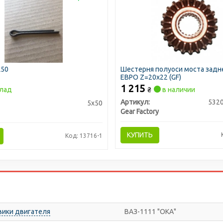
х50
Шестерня полуоси моста задн
ЕВРО Z=20х22 (GF)
1 215
лад
₴
в наличии
Артикул:
532
5х50
Gear Factory
КУПИТЬ
Код: 13716-1
овики двигателя
ВАЗ-1111 "ОКА"