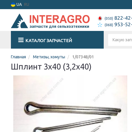
UA
RU
822-42
(050)
953-52
(068)
КАТАЛОГ ЗАПЧАСТЕЙ
Главная
Метизы, хомуты
1/07348/01
Шплинт 3х40 (3,2х40)