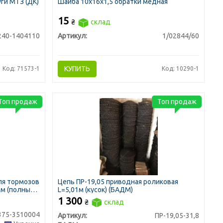
ги МТЗ (ДК)
Шайба 10х16х1,5 обратки медная
15
₴
склад
240-1404110
Артикул:
1/02844/60
КУПИТЬ
Код: 71573-1
Код: 10290-1
Топ продаж
Топ продаж
ля тормозов
Цепь ПР-19,05 приводная роликовая
ым (полный)
L=5,01м (кусок) (БАДМ)
1 300
₴
склад
375-3510004
Артикул:
ПР-19,05-31,8