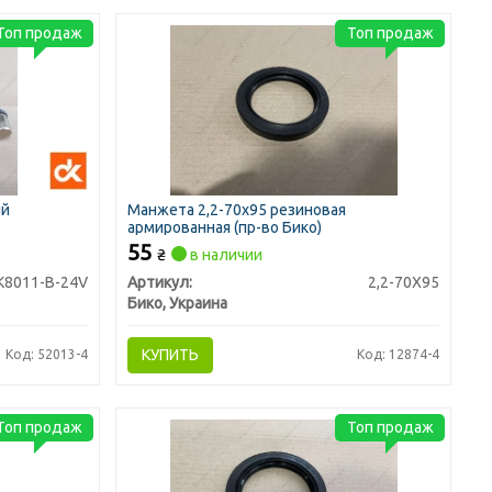
Топ продаж
Топ продаж
ий
Манжета 2,2-70х95 резиновая
армированная (пр-во Бико)
55
₴
в наличии
K8011-B-24V
Артикул:
2,2-70X95
Бико, Украина
КУПИТЬ
Код: 52013-4
Код: 12874-4
Топ продаж
Топ продаж