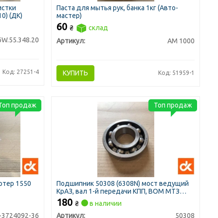
истки
Паста для мытья рук, банка 1кг (Авто-
0) (ДК)
мастер)
60
₴
склад
6W.55.348.20
Артикул:
АМ 1000
Код: 27251-4
КУПИТЬ
Код: 51959-1
Топ продаж
Топ продаж
ртер 1550
Подшипник 50308 (6308N) мост ведущий
КрАЗ, вал 1-й передачи КПП, ВОМ МТЗ
<ДК>
180
₴
в наличии
-3724092-36
Артикул:
50308