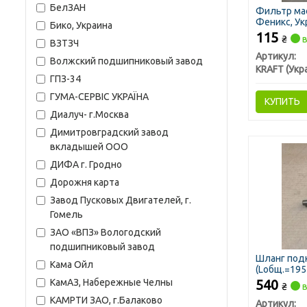
БелЗАН
Фильтр мас
Феникс, Ук
Бико, Украина
115
₴
в
ВЗТЗЧ
Артикул:
Волжский подшипниковый завод
KRAFT (Укр
ГПЗ-34
ГУМА-СЕРВІС УКРАЇНА
КУПИТЬ
Диалуч- г.Москва
Димитровградский завод
вкладышей ООО
ДИФА г. Гродно
Дорожня карта
Завод Пусковых Двигателей, г.
Гомель
ЗАО «ВПЗ» Вологодский
подшипниковый завод
Шланг подк
Кама Ойл
(Lобщ.=195-
гайки)
КамАЗ, Набережные Челны
540
₴
в
КАМРТИ ЗАО, г.Балаково
Артикул: