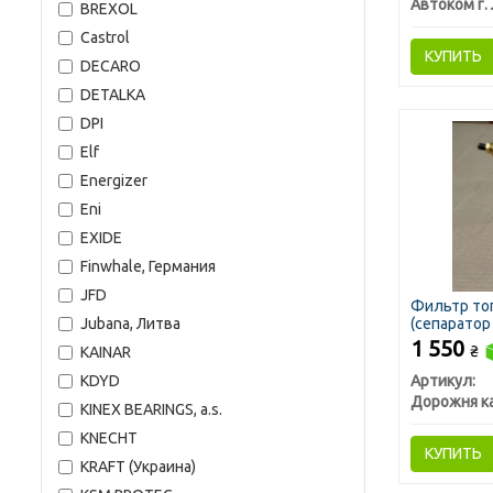
BREXOL
Castrol
КУПИТЬ
DECARO
DETALKA
DPI
Elf
Energizer
Eni
EXIDE
Finwhale, Германия
JFD
Фильтр то
Jubana, Литва
(сепаратор
1 550
₴
KAINAR
KDYD
Артикул:
Дорожня к
KINEX BEARINGS, a.s.
KNECHT
КУПИТЬ
KRAFT (Украина)