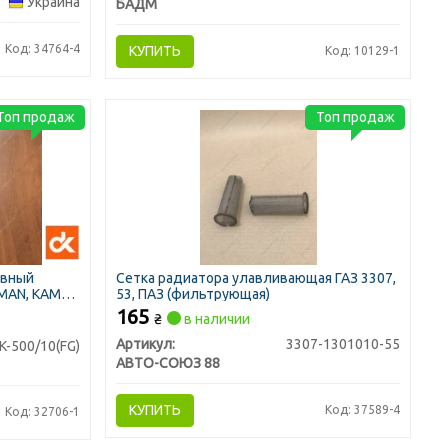
Украина
БАДМ
Код: 34764-4
КУПИТЬ
Код: 10129-1
Топ продаж
Топ продаж
ивный
Сетка радиатора улавливающая ГАЗ 3307,
 MAN, KAMAZ
53, ПАЗ (фильтрующая)
165
₴
в наличии
Артикул:
3307-1301010-55
K-500/10(FG)
АВТО-СОЮЗ 88
КУПИТЬ
Код: 37589-4
Код: 32706-1