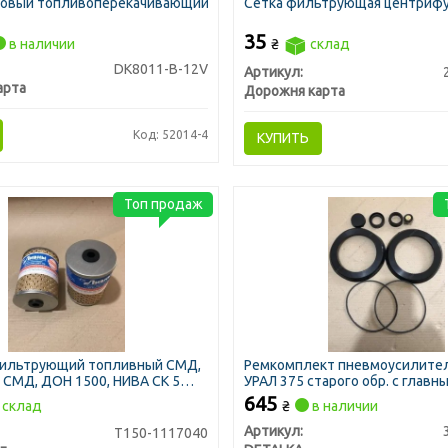
повый топливоперекачивающий
Сетка фильтрующая центрифу
35
в наличии
₴
склад
DK8011-B-12V
Артикул:
арта
Дорожня карта
Код: 52014-4
КУПИТЬ
Топ продаж
ильтрующий топливный СМД,
Ремкомплект пневмоусилите
в. СМД, ДОН 1500, НИВА СК 5
УРАЛ 375 старого обр. с главн
ЛААЗ)
(DETALKA)
645
склад
₴
в наличии
Артикул:
Т150-1117040