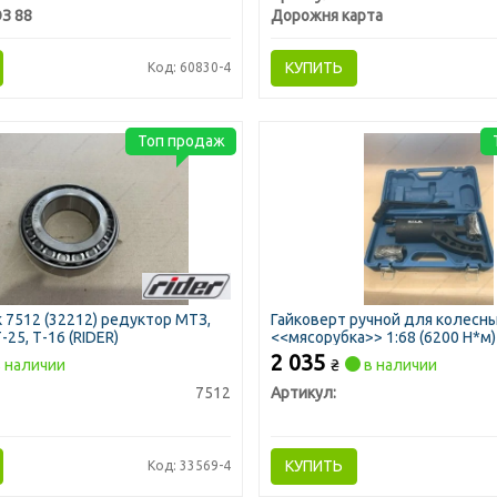
З 88
Дорожня карта
КУПИТЬ
Код: 60830-4
Топ продаж
7512 (32212) редуктор МТЗ,
Гайковерт ручной для колесны
-25, Т-16 (RIDER)
<<мясорубка>> 1:68 (6200 Н*м)
2 035
 наличии
₴
в наличии
7512
Артикул:
КУПИТЬ
Код: 33569-4