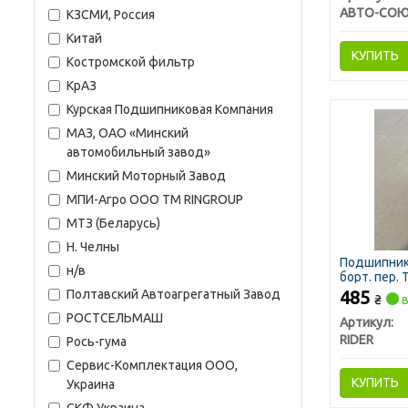
АВТО-СОЮ
КЗСМИ, Россия
Китай
КУПИТЬ
Костромской фильтр
КрАЗ
Курская Подшипниковая Компания
МАЗ, ОАО «Минский
автомобильный завод»
Минский Моторный Завод
МПИ-Агро ООО TM RINGROUP
МТЗ (Беларусь)
Н. Челны
Подшипник 
н/в
борт. пер. Т
Полтавский Автоагрегатный Завод
485
₴
в
РОСТСЕЛЬМАШ
Артикул:
RIDER
Рось-гума
Сервис-Комплектация ООО,
КУПИТЬ
Украина