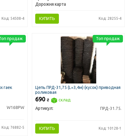
Дорожня карта
КУПИТЬ
Код: 54508-4
Код: 28255-4
Топ продаж
Топ продаж
х гаек
Цепь ПРД-31,75 (L=3,4м) (кусок) приводная
роликовая
690
₴
склад
W168PW
Артикул:
ПРД-31.75.
Код: 76882-5
КУПИТЬ
Код: 10128-1