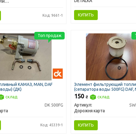
DETALKA
Автоком г. Ливны
КУПИТЬ
Код: 9661-1
Топ продаж
пливный КАМАЗ, MAN, DAF
Элемент фильтрующий топл
 воды) (ДК)
(сепаратора воды 500FG) DAF,
(ДК)
150
склад
₴
склад
DK 500FG
Артикул:
SW
арта
Дорожня карта
КУПИТЬ
Код: 45339-1