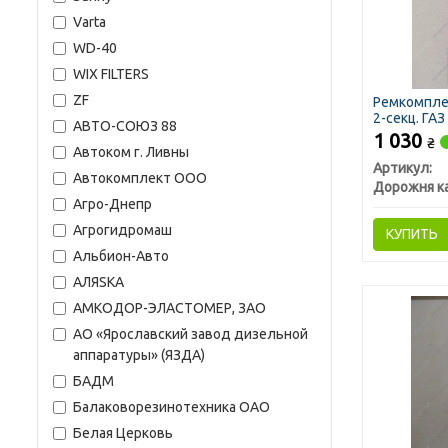
Varta
WD-40
WIX FILTERS
ZF
Ремкомпле
2-секц. ГАЗ
АВТО-СОЮЗ 88
1 030
₴
Автоком г. Ливны
Артикул:
Автокомплект ООО
Дорожня к
Агро-Днепр
Агрогидромаш
КУПИТЬ
Альбион-Авто
АЛЯSКА
АМКОДОР-ЭЛАСТОМЕР, ЗАО
АО «Ярославский завод дизельной
аппаратуры» (ЯЗДА)
БАДМ
Балаковорезинотехника ОАО
Белая Церковь