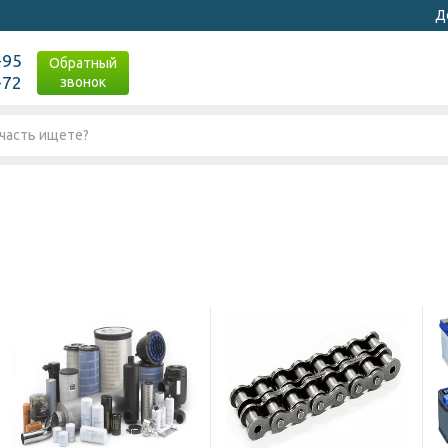
Д
-95
Обратный
-72
звонок