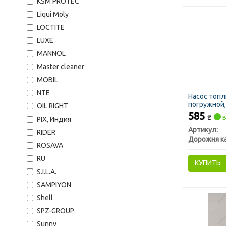
KSM PROTEC
Liqui Moly
LOCTITE
LUXE
MANNOL
Master cleaner
MOBIL
NTE
Насос топ
погружной,
OIL RIGHT
фильтром 
585
₴
в
PIX, Индия
Артикул:
RIDER
Дорожня к
ROSAVA
RU
КУПИТЬ
S.I.L.A.
SAMPIYON
Shell
SPZ-GROUP
Sunny