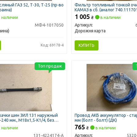
ляный ГАЗ 52, Т-30, Т-25
(пр-во
Фильтр топливный тонкой оч
раина)
КАМАЗ в сб. (аналог 740.111701
1 005
 наличии
₴
в наличии
МФ4-1017050
Артикул:
аина)
Дорожня карта
КУПИТЬ
Код: 69178-4
Топ продаж
ачки шин ЗИЛ 131 наружный
Провод АКБ аккумулятор - ста
240 мм., М18х1,5-К1/4, без
мм (болт - болт) (ДК)
765
 наличии
₴
в наличии
131-4224174-А
Артикул:
5320