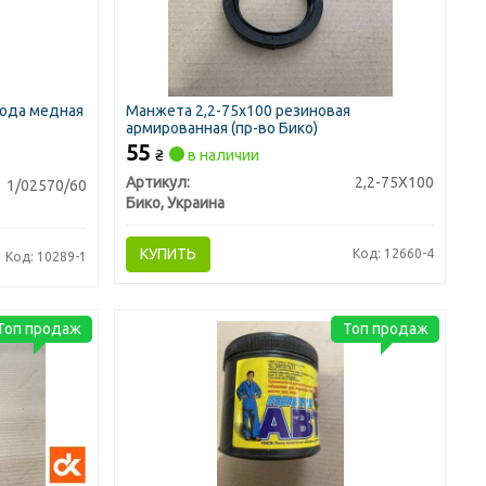
вода медная
Манжета 2,2-75х100 резиновая
армированная (пр-во Бико)
55
₴
в наличии
Артикул:
2,2-75X100
1/02570/60
Бико, Украина
КУПИТЬ
Код: 12660-4
Код: 10289-1
Топ продаж
Топ продаж