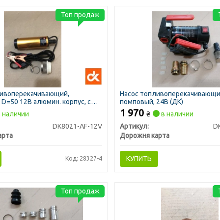
Топ продаж
ливоперекачивающий,
Насос топливоперекачивающ
 D=50 12В алюмин. корпус, с
помповый, 24В (ДК)
(ДК)
1 970
 наличии
₴
в наличии
DK8021-AF-12V
Артикул:
D
арта
Дорожня карта
КУПИТЬ
Код: 28327-4
Топ продаж