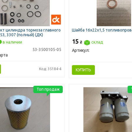
кт цилиндра тормоза главного
Шайба 16х22х1,5 топливопро
 53, 3307 (полный) (ДК)
15
в наличии
₴
склад
53-3500105-05
Артикул:
арта
Код: 35184-4
КУПИТЬ
Топ продаж