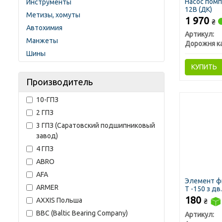
Насос пом
Инструменты
12В (ДК)
Метизы, хомуты
1 970
₴
Автохимия
Артикул:
Манжеты
Дорожня к
Шины
КУПИТЬ
Производитель
10-ГПЗ
2 ГПЗ
3 ГПЗ (Саратовский подшипниковый
завод)
4 ГПЗ
ABRO
AFA
Элемент ф
ARMER
Т -150 з д
сквозной (
180
AXXIS Польша
₴
BBC (Baltic Bearing Company)
Артикул: