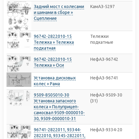
Задний мост с колесами
КамАЗ-5297
и шинами в сборе »
Сцепление
96742-2822010-15
Тележки
Тележка » Тележка
подкатные
подкатная
96742-2822010-15
НефАЗ-96742
Тележка » Оси
Установка дисковых
НефАЗ-96741
колес » Рама
9509-8505010-30
НефАЗ-9509-30
Установка запасного
(31)
колеса » Полуприцеп-
самосвал 9509-0000010-
30, 9509-0000010-31
96741-2822011, 93344-
НефАЗ-9334-20
2822010, 93345-2822011,