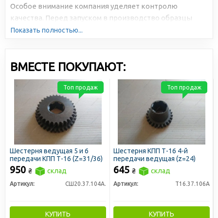
Особое внимание компания уделяет контролю
качества. Перед запуском в производство образцы
подвергаются многократному и всестороннему
Показать полностью...
тестированию.
ВМЕСТЕ ПОКУПАЮТ:
Топ продаж
Топ продаж
Шестерня ведущая 5 и 6
Шестерня КПП Т-16 4-й
передачи КПП Т-16 (Z=31/36)
передачи ведущая (z=24)
950
645
₴
склад
₴
склад
Артикул:
СШ20.37.104А.
Артикул:
Т16.37.106А
КУПИТЬ
КУПИТЬ