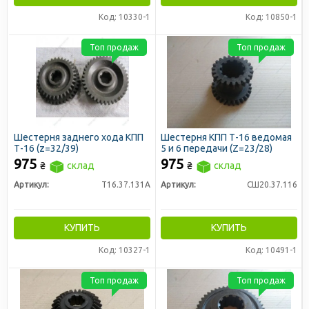
Код: 10330-1
Код: 10850-1
Топ продаж
Топ продаж
Шестерня заднего хода КПП
Шестерня КПП Т-16 ведомая
Т-16 (z=32/39)
5 и 6 передачи (Z=23/28)
975
975
₴
склад
₴
склад
Артикул:
Т16.37.131А
Артикул:
СШ20.37.116
КУПИТЬ
КУПИТЬ
Код: 10327-1
Код: 10491-1
Топ продаж
Топ продаж