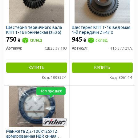
Шестерня первичного вала
Шестерня КПП Т-16 ведомая
КПП Т-16 коническая (z=26)
1-й передачи Z=43 х
750
945
₴
склад
₴
склад
Артикул:
СШ20.37.103
Артикул:
Т16.37.121А.
КУПИТЬ
КУПИТЬ
Код: 100932-1
Код: 80614-1
Топ продаж
Манжета 2,2-100х125х12
армированная NBR синяя