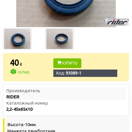
40
КУПИТЬ
₴
склад
Код:
93089-1
Производитель
RIDER
Каталожный номер
2,2-45х65х10
Высота-10мм.
Манжета двухбортная