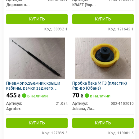
Дорожня карта
KRAFT (Украина)
КУПИТЬ
КУПИТЬ
Код: 58932-1
Код: 121645-1
Пневмоподъемник крыши
Пробка бака МТЗ (пластик)
кабины, рамки заднего
(пр-во Юбана)
стекла МТЗ 600мм (AGH)
455
70
₴
в наличии
₴
в наличии
Артикул:
21.054
Артикул:
082-1103010
Agrotex
Jubana, Литва
КУПИТЬ
КУПИТЬ
Код: 127839-5
Код: 119001-5