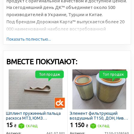
продукт с оригинальной качеством и доступной ценой.
На сегодняшний день ДК™ объединяет около 500
производителей в Украине, Турции и Китае.
Под брендом Дорожная Карта™ выпускается более 20
000 наименований наиболее востребованной
автомобильной продукции. Большая серийность,
Показать полностью...
высокотехнологичное производство и отлаженная
логистика позволяют снижать себестоимость и делать
цены доступными для всех участников рынка.
ВМЕСТЕ ПОКУПАЮТ:
Топ продаж
Топ продаж
Шплинт пружинный пальца
Элемент фильтрующий
раскоса МТЗ, ЮМЗ
воздушный Т150, ДОН, Нива
(механизма фиксации)
СК-5 дв. СМД (D=320 H=303)
15
1 150
₴
склад
₴
склад
d=4,5мм (ДК)
(сетка) (Феникс Украина)
Артикул:
А61.07.001
Артикул:
Т150-1109560