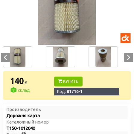
140
КУПИТЬ
₴
склад
Код:
81716-1
Производитель
Дорожня карта
Каталожный номер
Т150-1012040