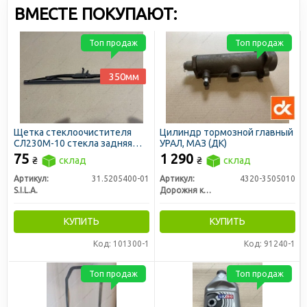
ВМЕСТЕ ПОКУПАЮТ:
Топ продаж
Топ продаж
350мм
Щетка стеклоочистителя
Цилиндр тормозной главный
СЛ230М-10 стекла задняя
УРАЛ, МАЗ (ДК)
МТЗ-80/82,УРАЛ и др. под
75
1 290
₴
склад
₴
склад
крюк 350мм (пр-во SILA)
Артикул:
31.5205400-01
Артикул:
4320-3505010
S.I.L.A.
Дорожня карта
КУПИТЬ
КУПИТЬ
Код: 101300-1
Код: 91240-1
Топ продаж
Топ продаж