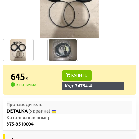
645
КУПИТЬ
₴
в наличии
Код:
34764-4
Производитель
DETALKA
(Украина)
Каталожный номер
375-3510004