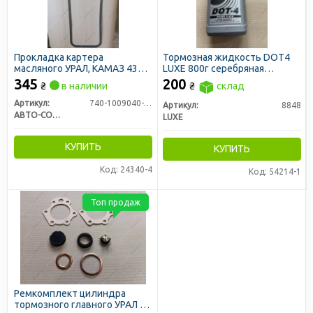
Прокладка картера
Тормозная жидкость DOT4
масляного УРАЛ, КАМАЗ 4310,
LUXЕ 800г серебряная
ЗИЛ 133 ГЯ резино-пробковая
канистра
345
200
₴
в наличии
₴
склад
Артикул:
740-1009040-10
Артикул:
8848
АВТО-СОЮЗ 88
LUXE
КУПИТЬ
КУПИТЬ
Код: 24340-4
Код: 54214-1
Топ продаж
Ремкомплект цилиндра
тормозного главного УРАЛ с