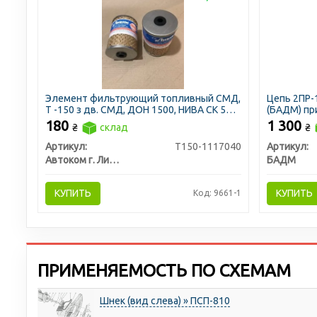
Элемент фильтрующий топливный СМД,
Цепь 2ПР-1
Т -150 з дв. СМД, ДОН 1500, НИВА СК 5
(БАДМ) пр
сквозной (ЛААЗ)
180
1 300
₴
склад
₴
Артикул:
Т150-1117040
Артикул:
Автоком г. Ливны
БАДМ
КУПИТЬ
КУПИТЬ
Код: 9661-1
ПРИМЕНЯЕМОСТЬ ПО СХЕМАМ
Шнек (вид слева) » ПСП-810