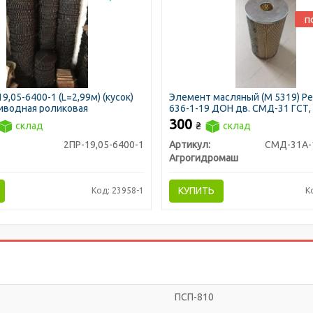
п
9,05-6400-1 (L=2,99м) (кусок)
Элемент масляный (М 5319) Р
иводная роликовая
636-1-19 ДОН дв. СМД-31 ГСТ,
гидромотора усиленный с пр
300
склад
₴
склад
вставкой (пр-во Агрогидромаш
2ПР-19,05-6400-1
Артикул:
Агрогидромаш
КУПИТЬ
Код: 23958-1
К
ПСП-810