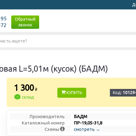
Д
-95
Обратный
-72
звонок
вая L=5,01м (кусок) (БАДМ)
1 300
₴
КУПИТЬ
Код:
10129
склад
Производитель
БАДМ
Каталожный номер
ПР-19,05-31,8
Схемы
смотреть →