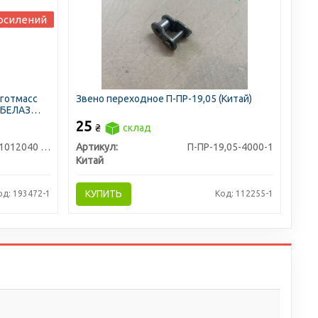
осилений
еготмасс
Звено переходное П-ПР-19,05 (Китай)
 БЕЛАЗ
ужинной
25
₴
склад
)
СМД-31А-1012040 (СМД-31А-10120
Артикул:
П-ПР-19,05-4000-1
Китай
КУПИТЬ
од: 193472-1
Код: 112255-1