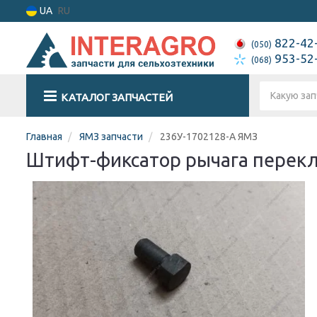
UA
RU
822-42
(050)
953-52
(068)
КАТАЛОГ ЗАПЧАСТЕЙ
Главная
ЯМЗ запчасти
236У-1702128-А ЯМЗ
Штифт-фиксатор рычага перекл