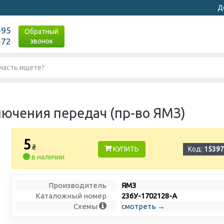
Д
-95
Обратный
-72
звонок
ючения передач (пр-во ЯМЗ)
5
₴
КУПИТЬ
Код:
15397
в наличии
Производитель
ЯМЗ
Каталожный номер
236У-1702128-А
Схемы
смотреть →