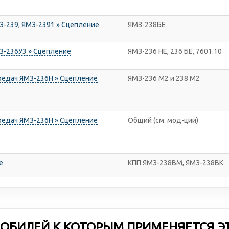
-239, ЯМЗ-2391 » Сцепление
ЯМЗ-238БЕ
З-236У3 » Сцепление
ЯМЗ-236 НЕ, 236 БЕ, 7601.10
редач ЯМЗ-236Н » Сцепление
ЯМЗ-236 М2 и 238 М2
редач ЯМЗ-236Н » Сцепление
Общий (см. мод-ции)
е
КПП ЯМЗ-238ВМ, ЯМЗ-238ВК
ОБИЛЕЙ К КОТОРЫМ ПРИМЕНЯЕТСЯ Э