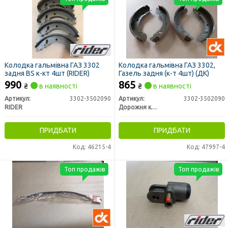
Колодка гальмівна ГАЗ 3302
Колодка гальмівна ГАЗ 3302,
задня BS к-кт 4шт (RIDER)
Газель задня (к-т 4шт) (ДК)
990
865
₴
в наявності
₴
в наявності
Артикул:
3302-3502090
Артикул:
3302-3502090
RIDER
Дорожня карта
ПРИДБАТИ
ПРИДБАТИ
Код: 46215-4
Код: 47997-4
Топ продажів
Топ продажів