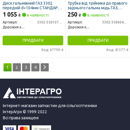
Диск гальмівний ГАЗ 3302
Трубка від трійника до правого
передній d=104мм СТАНДАРТ
заднього гальма мідь ГАЗ,
(ДК)
ГАЗЕЛЬ (ДК)
1 055
250
₴
в наявності
₴
в наявності
Артикул:
3302-3501077-01
Артикул:
3302-3506040-30
Дорожня карта
Дорожня карта
ПРИДБАТИ
ПРИДБАТИ
Код: 67799-4
Код: 41377-4
1
2
3
4
Інтернет-магазин запчастин для сільгосптехніки
ІнтерАгро © 1999-2022
Всі права захищені