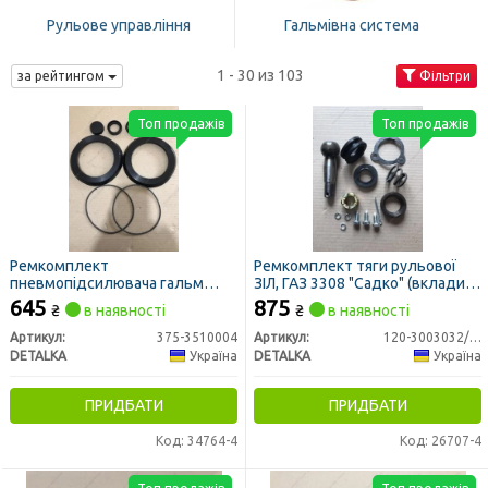
Рульове управління
Гальмівна система
1 - 30 из 103
за рейтингом
Фільтри
Топ продажів
Топ продажів
Ремкомплект
Ремкомплект тяги рульової
пневмопідсилювача гальм
ЗІЛ, ГАЗ 3308 "Садко" (вкладиші
УРАЛ 375 старого зразку з
сталеві, пильник силіконовий)
645
875
₴
в наявності
₴
в наявності
головним (повний) (DETALKA)
(DETALKA)
Артикул:
375-3510004
Артикул:
120-3003032/66/67-01
DETALKA
Україна
DETALKA
Україна
ПРИДБАТИ
ПРИДБАТИ
Код: 34764-4
Код: 26707-4