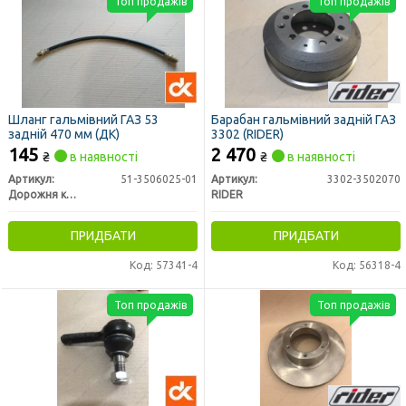
Топ продажів
Топ продажів
Шланг гальмівний ГАЗ 53
Барабан гальмівний задній ГАЗ
задній 470 мм (ДК)
3302 (RIDER)
145
2 470
₴
в наявності
₴
в наявності
Артикул:
51-3506025-01
Артикул:
3302-3502070
Дорожня карта
RIDER
ПРИДБАТИ
ПРИДБАТИ
Код: 57341-4
Код: 56318-4
Топ продажів
Топ продажів