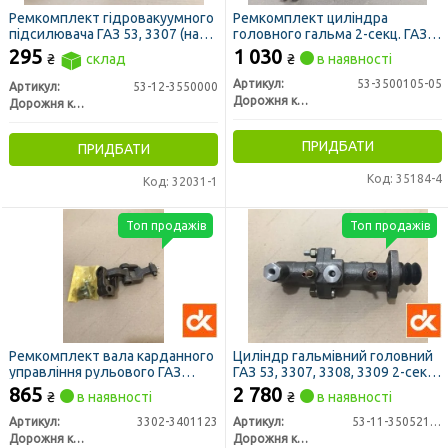
Ремкомплект гідровакуумного
Ремкомплект циліндра
підсилювача ГАЗ 53, 3307 (на
головного гальма 2-секц. ГАЗ
гідровакуум ДК, мембрана без
53, 3307 (повний) (ДК)
295
1 030
₴
склад
₴
в наявності
отвору) (ДК)
Артикул:
53-3500105-05
Артикул:
53-12-3550000
Дорожня карта
Дорожня карта
ПРИДБАТИ
ПРИДБАТИ
Код: 35184-4
Код: 32031-1
Топ продажів
Топ продажів
Ремкомплект вала карданного
Циліндр гальмівний головний
управління рульового ГАЗ
ГАЗ 53, 3307, 3308, 3309 2-секц.
3302, ГАЗЕЛЬ (ніжня частина)
(без бачка) (ДК)
865
2 780
₴
в наявності
₴
в наявності
(ДК)
Артикул:
3302-3401123
Артикул:
53-11-3505211-01
Дорожня карта
Дорожня карта