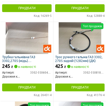
ПРИДБАТИ
ПРИДБАТИ
Код: 16269-5
Код: 52888-4
Топ продажів
Трубка гальмівна ГАЗ
Трос ручного гальма ГАЗ 3302,
3302,2705 (мідь)
2705 задній (1282мм) (ДК)
(задн.розводка права) L=885,
245
425
₴
в наявності
₴
в наявності
М10х1,25 <ДК>
Артикул:
3302-3506040-01
Артикул:
3302-3508180-03
Дорожня карта
Дорожня карта
ПРИДБАТИ
ПРИДБАТИ
Код: 26451-4
Код: 41376-4
Топ продажів
Топ продажів