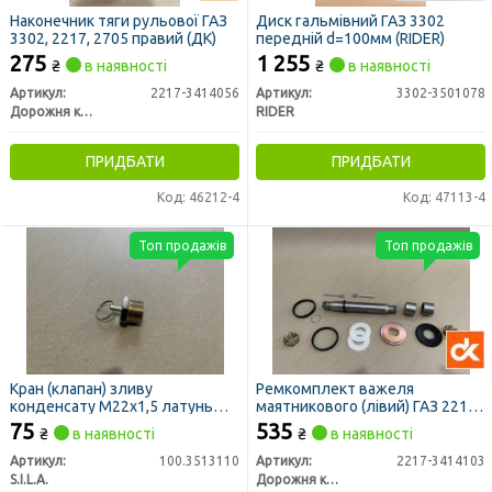
Наконечник тяги рульової ГАЗ
Диск гальмівний ГАЗ 3302
3302, 2217, 2705 правий (ДК)
передній d=100мм (RIDER)
275
1 255
₴
в наявності
₴
в наявності
Артикул:
2217-3414056
Артикул:
3302-3501078
Дорожня карта
RIDER
ПРИДБАТИ
ПРИДБАТИ
Код: 46212-4
Код: 47113-4
Топ продажів
Топ продажів
Кран (клапан) зливу
Ремкомплект важеля
конденсату М22х1,5 латунь
маятникового (лівий) ГАЗ 2217,
(S.I.L.A. AC)
Соболь (ДК)
75
535
₴
в наявності
₴
в наявності
Артикул:
100.3513110
Артикул:
2217-3414103
S.I.L.A.
Дорожня карта