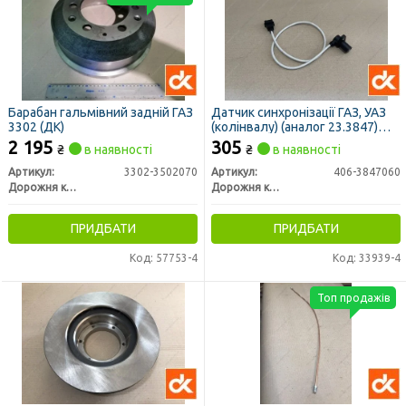
Барабан гальмівний задній ГАЗ
Датчик синхронізації ГАЗ, УАЗ
3302 (ДК)
(колінвалу) (аналог 23.3847)
<ДК>
2 195
305
₴
в наявності
₴
в наявності
Артикул:
3302-3502070
Артикул:
406-3847060
Дорожня карта
Дорожня карта
ПРИДБАТИ
ПРИДБАТИ
Код: 57753-4
Код: 33939-4
Топ продажів