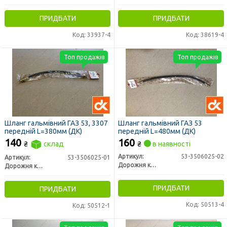
ПРИДБАТИ
ПРИДБАТИ
Код: 33937-4
Код: 38619-4
Топ продажів
Топ продажів
Шланг гальмівний ГАЗ 53, 3307
Шланг гальмівний ГАЗ 53
передній L=380мм (ДК)
передній L=480мм (ДК)
140
160
₴
склад
₴
в наявності
Артикул:
53-3506025-02
Артикул:
53-3506025-01
Дорожня карта
Дорожня карта
ПРИДБАТИ
ПРИДБАТИ
Код: 50513-4
Код: 50512-1