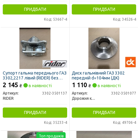
ПРИДБАТИ
ПРИДБАТИ
Код: 53667-4
Код: 34526-4
Супорт гальма переднього ГАЗ
Диск гальмівний ГАЗ 3302
3302,2217 лівий (RIDER) без
передній d=104мм (ДК)
колодок ГАЗЕЛЬ
2 145
1 110
₴
в наявності
₴
в наявності
Артикул:
3302-3501137
Артикул:
3302-3501077
RIDER
Дорожня карта
ПРИДБАТИ
ПРИДБАТИ
Код: 35233-4
Код: 49706-4
Топ продажів