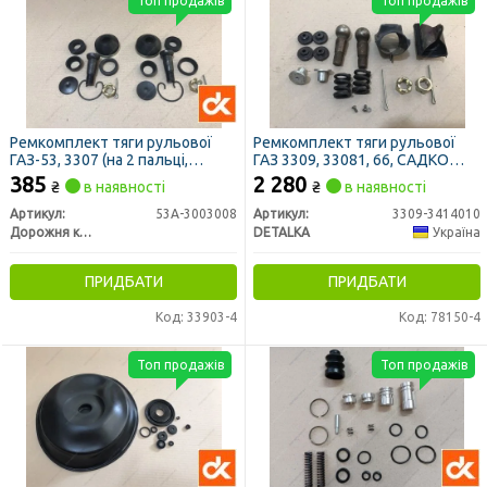
Топ продажів
Топ продажів
Ремкомплект тяги рульової
Ремкомплект тяги рульової
ГАЗ-53, 3307 (на 2 пальцi,
ГАЗ 3309, 33081, 66, САДКО
повний) ПРЕМІУМ (ДК)
(поздовжньої, 10 найменувань,
385
2 280
₴
в наявності
₴
в наявності
к-кт на всю тягу) (DETALKA)
Артикул:
53А-3003008
Артикул:
3309-3414010
Дорожня карта
DETALKA
Україна
ПРИДБАТИ
ПРИДБАТИ
Код: 33903-4
Код: 78150-4
Топ продажів
Топ продажів