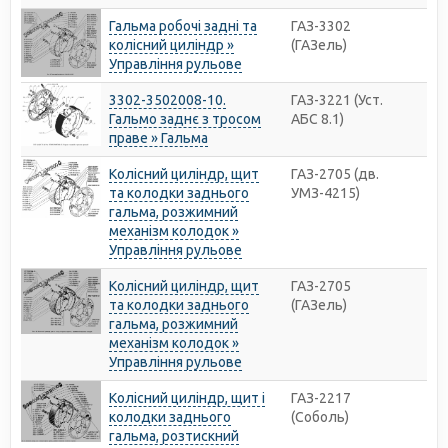
Гальма робочі задні та
ГАЗ-3302
колісний циліндр »
(ГАЗель)
Управління рульове
3302-3502008-10.
ГАЗ-3221 (Уст.
Гальмо заднє з тросом
АБС 8.1)
праве » Гальма
Колісний циліндр, щит
ГАЗ-2705 (дв.
та колодки заднього
УМЗ-4215)
гальма, розжимний
механізм колодок »
Управління рульове
Колісний циліндр, щит
ГАЗ-2705
та колодки заднього
(ГАЗель)
гальма, розжимний
механізм колодок »
Управління рульове
Колісний циліндр, щит і
ГАЗ-2217
колодки заднього
(Соболь)
гальма, розтискний