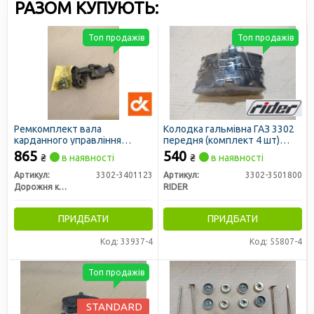
РАЗОМ КУПУЮТЬ:
Топ продажів
Топ продажів
Ремкомплект вала
Колодка гальмівна ГАЗ 3302
карданного управління
передня (комплект 4 шт)
рульового ГАЗ 3302, ГАЗЕЛЬ
(RIDER)
865
540
₴
в наявності
₴
в наявності
(ніжня частина) (ДК)
Артикул:
3302-3401123
Артикул:
3302-3501800
Дорожня карта
RIDER
ПРИДБАТИ
ПРИДБАТИ
Код: 33937-4
Код: 55807-4
Топ продажів
STANDARD