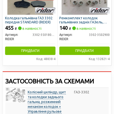
Колодка гальмівна ГАЗ 3302
Ремкомплект колодок
передня STANDARD (RIDER)
гальмівних задніх ГАЗель,
ГАЗ 3302 (RIDER)
455
140
₴
в наявності
₴
в наявності
Артикул:
3302-3501800-01
Артикул:
3302-3502900
RIDER
RIDER
ПРИДБАТИ
ПРИДБАТИ
Код: 48838-4
Код: 132821-4
ЗАСТОСОВНІСТЬ ЗА СХЕМАМИ
Колісний циліндр, щит
ГАЗ-3302
та колодки заднього
гальма, розжимний
механізм колодок »
Управління рульове