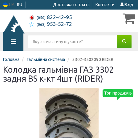
UA
RU
Доставка і оплата
Контакти
Вхід
822-42-95
(050)
953-52-72
(068)
Головна
Гальмівна система
3302-3502090 RIDER
Колодка гальмівна ГАЗ 3302
задня BS к-кт 4шт (RIDER)
Топ продажів