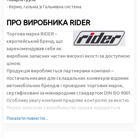
- Кермо, гальма
Гальмівна система
ПРО ВИРОБНИКА RIDER
Торгова марка RIDER –
європейський бренд, що
зарекомендував себе як
виробник запасних частин високої якості за доступною
ціною.
Продукція виробляється партнерами компанії –
постачальниками для складальних конвеєрів відомих
автомобільних брендів і провідних торгових марок,
сертифіковані за міжнародним стандартом DIN ISO 9001.
Особливу увагу компанія приділяє контролю за якістю.
Перед запуском у виробництво зразки піддаються
багаторазовому та всебічному тестуванню.
Показати повністю...