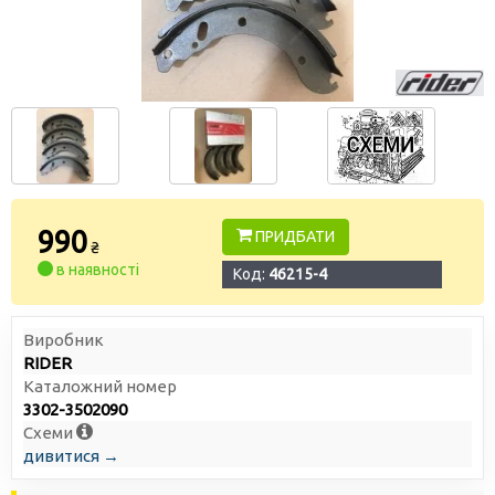
990
ПРИДБАТИ
₴
в наявності
Код:
46215-4
Виробник
RIDER
Каталожний номер
3302-3502090
Схеми
дивитися →