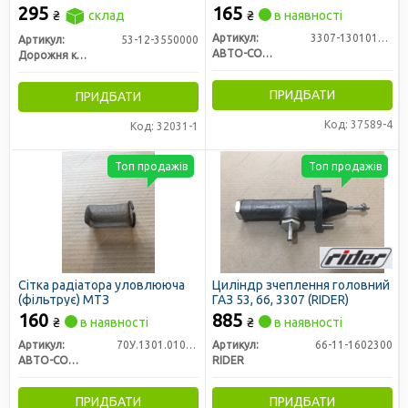
підсилювача ГАЗ 53, 3307 (на
(фільтруюча)
295
165
₴
склад
₴
в наявності
гідровакуум ДК, мембрана
без отвору) (ДК)
Артикул:
3307-1301010-55
Артикул:
53-12-3550000
АВТО-СОЮЗ 88
Дорожня карта
ПРИДБАТИ
ПРИДБАТИ
Код: 37589-4
Код: 32031-1
Топ продажів
Топ продажів
Сітка радіатора уловлююча
Циліндр зчеплення головний
(фільтрує) МТЗ
ГАЗ 53, 66, 3307 (RIDER)
160
885
₴
в наявності
₴
в наявності
Артикул:
70У.1301.010-55
Артикул:
66-11-1602300
АВТО-СОЮЗ 88
RIDER
ПРИДБАТИ
ПРИДБАТИ