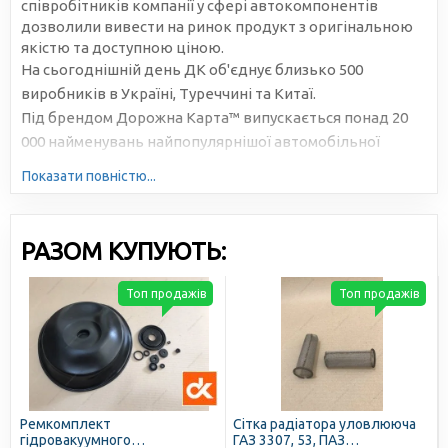
співробітників компанії у сфері автокомпонентів
дозволили вивести на ринок продукт з оригінальною
якістю та доступною ціною.
На сьогоднішній день ДК об'єднує близько 500
виробників в Україні, Туреччині та Китаї.
Під брендом Дорожна Карта™ випускається понад 20
000 найменувань найпопулярнішої автомобільної
продукції. Велика серійність, високотехнологічне
Показати повністю...
виробництво та налагоджена логістика дозволяють
знижувати собівартість та робити ціни доступними для
всіх учасників ринку.
РАЗОМ КУПУЮТЬ:
Топ продажів
Топ продажів
Ремкомплект
Сітка радіатора уловлююча
гідровакуумного
ГАЗ 3307, 53, ПАЗ