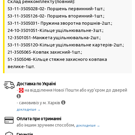
Склад ремкомплекту (повний):
53-11-3505028-02- Поршень первинний-1шт.;
53-11-3505126-02- Поршень вторинний-1шт.;
53-11-3505031- Пружина зворотна поршнів-2шт.;
24-10-3501051-Кільце ущільнювальне-3шт.;
12-3501051-Манжета ущільнювальна-2шт.;
53-11-3505120-Кільце ущільнювальне картерів-2шт.;
21-3505065-Ковпак захисний-1шт.;
51-3505046-Кільце стяжне захисного ковпака
велике-1шт.
Доставка по Україні
-
на відділення Нової Пошти або кур'єром до дверей
- самовивіз у м. Харків
докладніше →
Оплата при отриманні
або іншим зручним способом,
докладніше →
Гарантія