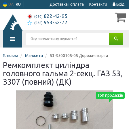
UA
RU
Доставка і оплата
Контакти
Вхід
822-42-95
(050)
953-52-72
(068)
Головна
Манжети
53-3500105-05 Дорожня карта
Ремкомплект циліндра
головного гальма 2-секц. ГАЗ 53,
3307 (повний) (ДК)
Топ продажів