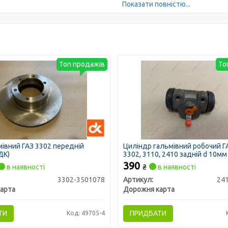
Показати повністю...
Топ продажів
То
мівний ГАЗ 3302 передній
Циліндр гальмівний робочий Г
ДК)
3302, 3110, 2410 задній d 10мм
390
в наявності
₴
в наявності
3302-3501078
Артикул:
24
арта
Дорожня карта
ТИ
ПРИДБАТИ
Код: 49705-4