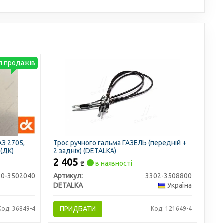
п продажів
АЗ 2705,
Трос ручного гальма ГАЗЕЛЬ (передній +
 (ДК)
2 задніх) (DETALKA)
2 405
₴
в наявності
10-3502040
Артикул:
3302-3508800
DETALKA
Україна
ПРИДБАТИ
Код: 36849-4
Код: 121649-4