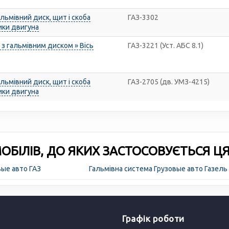
льмівний диск, щит і скоба
ГАЗ-3302
ики двигуна
з гальмівним диском » Вісь
ГАЗ-3221 (Уст. АБС 8.1)
льмівний диск, щит і скоба
ГАЗ-2705 (дв. УМЗ-4215)
ики двигуна
БІЛІВ, ДО ЯКИХ ЗАСТОСОВУЄТЬСЯ Ц
вые авто ГАЗ
Гальмівна система Грузовые авто Газель
Графік роботи