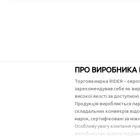
ПРО ВИРОБНИКА 
Торгова марка RIDER – євро
зарекомендував себе як вир
високої якості за доступною
Продукція виробляється пар
складальних конвеєрів відо
марок, сертифіковані за між
Особливу увагу компанія при
виробництво зразки піддают