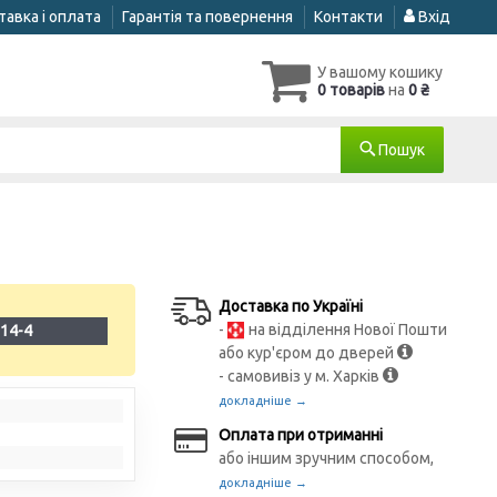
авка і оплата
Гарантія та повернення
Контакти
Вхід
У вашому кошику
0 товарів
на
0 ₴
Пошук
Доставка по Україні
-
на відділення Нової Пошти
14-4
або кур'єром до дверей
- самовивіз у м. Харків
докладніше →
Оплата при отриманні
або іншим зручним способом,
докладніше →