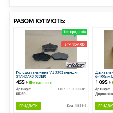
РАЗОМ КУПУЮТЬ:
Топ продажів
STANDARD
Колодка гальмівна ГАЗ 3302 передня
Диск галь
STANDARD (RIDER)
d=100мм (
455
1 095
₴
в наявності
₴
Артикул:
3302-3501800-01
Артикул:
RIDER
Дорожня к
ПРИДБАТИ
ПРИДБА
Код: 48838-4