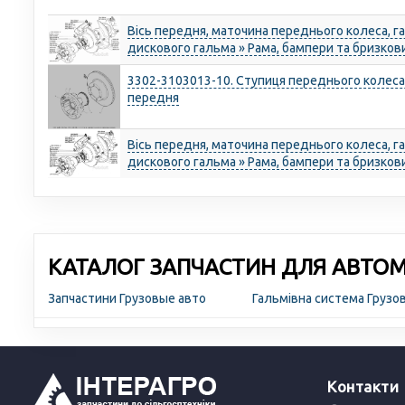
Вісь передня, маточина переднього колеса, га
дискового гальма » Рама, бампери та бризков
3302-3103013-10. Ступиця переднього колеса 
передня
Вісь передня, маточина переднього колеса, га
дискового гальма » Рама, бампери та бризков
КАТАЛОГ ЗАПЧАСТИН ДЛЯ АВТОМО
Запчастини Грузовые авто
Гальмівна система Грузо
Контакти