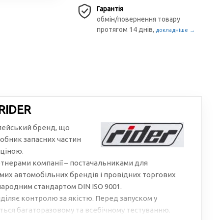
Гарантія
обмін/повернення товару
протягом 14 днів,
докладніше →
RIDER
пейський бренд, що
обник запасних частин
 ціною.
тнерами компанії – постачальниками для
мих автомобільних брендів і провідних торгових
народним стандартом DIN ISO 9001.
діляє контролю за якістю. Перед запуском у
ься багаторазовому та всебічному тестуванню.