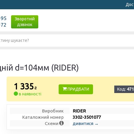
Дост
-95
Зворотній
-72
дзвінок
дній d=104мм (RIDER)
1 335
₴
ПРИДБАТИ
Код:
471
в наявності
Виробник
RIDER
Каталожний номер
3302-3501077
Схеми
дивитися →