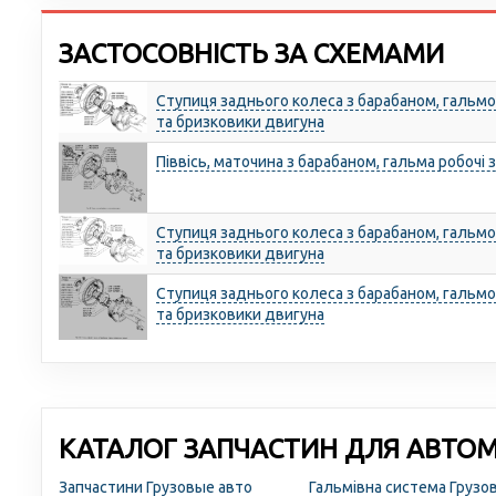
ЗАСТОСОВНІСТЬ ЗА СХЕМАМИ
Ступиця заднього колеса з барабаном, гальмо
та бризковики двигуна
Піввісь, маточина з барабаном, гальма робочі 
Ступиця заднього колеса з барабаном, гальмо
та бризковики двигуна
Ступиця заднього колеса з барабаном, гальмо
та бризковики двигуна
КАТАЛОГ ЗАПЧАСТИН ДЛЯ АВТОМО
Запчастини Грузовые авто
Гальмівна система Грузо