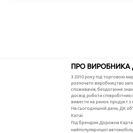
ПРО ВИРОБНИКА
З 2010 року під торговою м
розпочато виробництво запа
споживачів, бездоганне зна
досвід роботи співробітникі
вивести на ринок продукт з
На сьогоднішній день ДК об'
Китаї.
Під брендом Дорожна Карта™
найпопулярнішої автомобільн