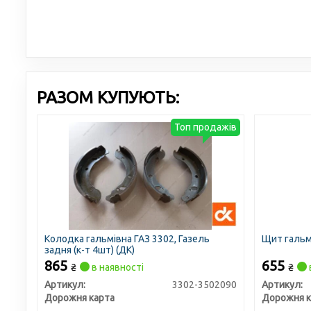
РАЗОМ КУПУЮТЬ:
Топ продажів
Колодка гальмівна ГАЗ 3302, Газель
Щит гальма
задня (к-т 4шт) (ДК)
865
655
₴
в наявності
₴
Артикул:
3302-3502090
Артикул:
Дорожня карта
Дорожня к