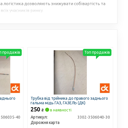
 логістика дозволяють знижувати собівартість та
всіх учасників ринку.
п продажів
Топ продажів
заднього
Трубка від трійника до правого заднього
гальма мідь ГАЗ, ГАЗЕЛЬ (ДК)
250
₴
в наявності
3506035-40
Артикул:
3302-3506040-30
Дорожня карта