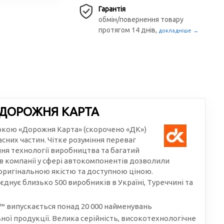
Гарантія
обмін/повернення товару
протягом 14 днів,
докладніше →
 ДОРОЖНЯ КАРТА
аркою «Дорожня Карта» (скорочено «ДК»)
сних частин. Чітке розуміння переваг
ння технології виробництва та багатий
в компанії у сфері автокомпонентів дозволили
 оригінальною якістю та доступною ціною.
єднує близько 500 виробників в Україні, Туреччині та
 випускається понад 20 000 найменувань
ої продукції. Велика серійність, високотехнологічне