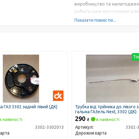
виробництво та налагоджена
робити ціни доступними для 
Показати повністю...
То
 ГАЗ 3302 задній лівий (ДК)
Трубка від трійника до лівого 
гальма ГАЗель Next, 3302 (ДК)
290
в наявності
₴
в наявності
3302-3502013
Артикул:
3302-
арта
Дорожня карта