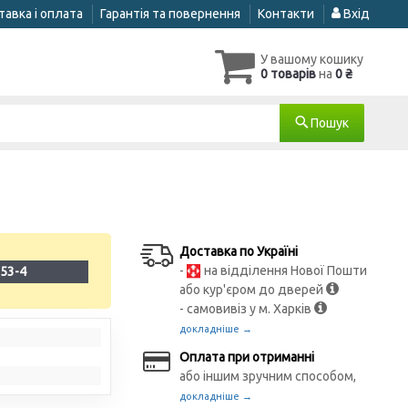
авка і оплата
Гарантія та повернення
Контакти
Вхід
У вашому кошику
0 товарів
на
0 ₴
Пошук
Доставка по Україні
-
на відділення Нової Пошти
53-4
або кур'єром до дверей
- самовивіз у м. Харків
докладніше →
Оплата при отриманні
або іншим зручним способом,
докладніше →