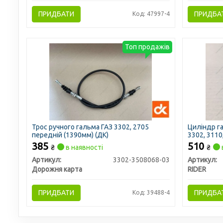
ПРИДБАТИ
ПРИДБА
Код: 47997-4
Топ продажів
Трос ручного гальма ГАЗ 3302, 2705
Циліндр га
передній (1390мм) (ДК)
3302, 3110
385
510
₴
в наявності
₴
Артикул:
3302-3508068-03
Артикул:
Дорожня карта
RIDER
ПРИДБАТИ
ПРИДБА
Код: 39488-4