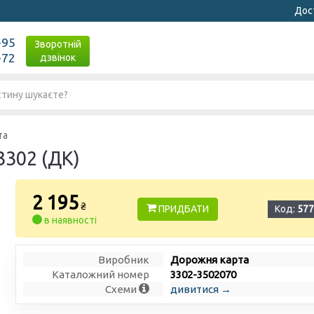
Дост
-95
Зворотній
-72
дзвінок
та
3302 (ДК)
2 195
₴
ПРИДБАТИ
Код:
577
в наявності
Виробник
Дорожня карта
Каталожний номер
3302-3502070
Схеми
дивитися →