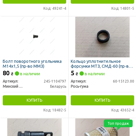
Код: 49241-4
Код: 14801-5
Болт поворотного угольника
Кольцо уплотнительное
М14х1,5 (пр-во ММЗ)
форсунки МТЗ, СМД-60 (пр-во
Рось-гума)
80
5
₴
в наличии
₴
в наличии
Артикул:
245-1104797
Артикул:
60-15123.00
Минский Моторный Завод
Беларусь
Рось-гума
КУПИТЬ
КУПИТЬ
Код: 18482-5
Код: 43652-4
Топ продаж