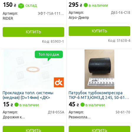
5301 Т-40 тонкой очистки
Украина)
150
295
₴
склад
₴
в наличии
метал. с р/к (RIDER)
Артикул:
Д65-16-С18
Артикул:
ЭФТ-75А-1117040
Агро-Днепр
RIDER
КУПИТЬ
КУПИТЬ
Код: 51638-4
Код: 85903-1
Топ продаж
Прокладка топл. системы
Патрубок турбокомпресора
(медная) (D=14мм) <ДК>
ТКР-6 МТЗ,ЮМЗ,Д 245, 50-61-
70 (пр-во Резинопласт)
15
45
₴
в наличии
₴
в наличии
Артикул:
Д18-055А
Артикул:
50-61-70
Дорожня карта
Резинопласт, Украина
КУПИТЬ
КУПИТЬ