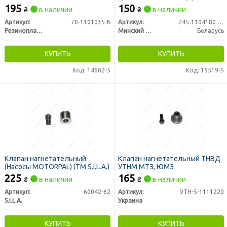
(патрубок 125 мм) (пр-во
ММЗ)
195
150
₴
в наличии
₴
в наличии
Резинопласт)
Артикул:
70-1101035-Б
Артикул:
245-1104180-CR
Резинопласт, Украина
Минский Моторный Завод
Беларусь
КУПИТЬ
КУПИТЬ
Код: 14602-5
Код: 15519-5
Клапан нагнетательный
Клапан нагнетательный ТНВД
(Насосы MOTORPAL) (TM S.I.L.A.)
УТНМ МТЗ, ЮМЗ
225
165
₴
в наличии
₴
в наличии
Артикул:
60042-62
Артикул:
УТН-5-1111220
S.I.L.A.
Украина
КУПИТЬ
КУПИТЬ