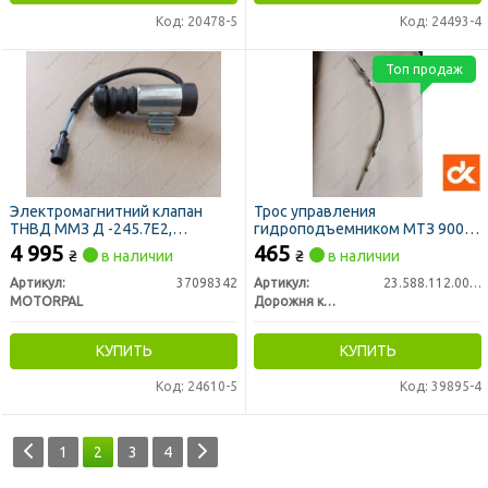
Код: 20478-5
Код: 24493-4
Топ продаж
Электромагнитний клапан
Трос управления
ТНВД ММЗ Д -245.7Е2,
гидроподъемником МТЗ 900
Д-245.9Е2, Д-245.5S2,
мм, ход 75 (ДК)
4 995
465
₴
в наличии
₴
в наличии
Д-260.4С2 (12 В) (Motorpal)
Артикул:
37098342
Артикул:
23.588.112.00.01-01
MOTORPAL
Дорожня карта
КУПИТЬ
КУПИТЬ
Код: 24610-5
Код: 39895-4
1
2
3
4