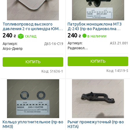
Топливопровод высокого
Патрубок моноциклона МТЗ
давления 2-го цилиндра ЮМЗ
Д-243 (пр-во Радиоволна
Д-65 (пр-во Украина)
ГРУПП)
240
240
₴
склад
₴
в наличии
Артикул:
А53.21.001
Артикул:
Д65-16-С19
Радиоволна ГРУПП, г. Гродно
Агро-Днепр
КУПИТЬ
КУПИТЬ
Код: 14519-5
Код: 51636-1
Кольцо уплотнительное (пр-во
Рычаг промежуточный (пр-во
ММЗ)
НЗТА)