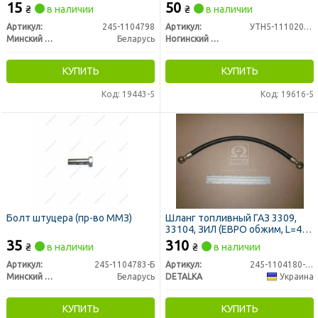
15
50
₴
в наличии
₴
в наличии
Артикул:
245-1104798
Артикул:
УТН5-1110200-В
Минский Моторный Завод
Беларусь
Ногинский Завод Топливной Аппаратуры
КУПИТЬ
КУПИТЬ
Код: 19443-5
Код: 19616-5
Болт штуцера (пр-во ММЗ)
Шланг топливный ГАЗ 3309,
33104, ЗИЛ (ЕВРО обжим, L=455
мм, дв. ММЗ 245 ЕВРО-2)
35
310
₴
в наличии
₴
в наличии
(DETALKA)
Артикул:
245-1104783-Б
Артикул:
245-1104180-В-03
Минский Моторный Завод
Беларусь
DETALKA
Украина
КУПИТЬ
КУПИТЬ