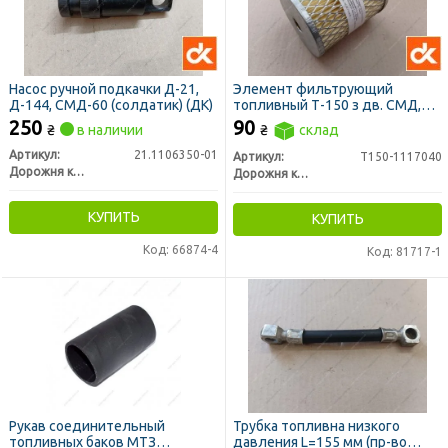
Насос ручной подкачки Д-21,
Элемент фильтрующий
Д-144, СМД-60 (солдатик) (ДК)
топливный Т-150 з дв. СМД,
ДОН 1500, НИВА СК 5 метал.
250
90
₴
в наличии
₴
склад
сквозной 12х9 см (ДК)
Артикул:
21.1106350-01
Артикул:
Т150-1117040
Дорожня карта
Дорожня карта
КУПИТЬ
КУПИТЬ
Код: 66874-4
Код: 81717-1
Рукав соединительный
Трубка топливна низкого
топливных баков МТЗ
давления L=155 мм (пр-во