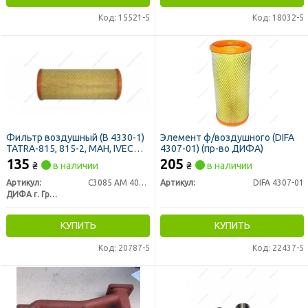
Код: 15521-5
Код: 18032-5
Фильтр воздушный (В 4330-1)
Элемент ф/воздушного (DIFA
TATRA-815, 815-2, MAH, IVECO,
4307-01) (пр-во ДИФА)
MERCEDES - груз (пр-во ДИФА)
135
205
₴
в наличии
₴
в наличии
Артикул:
С3085 AM 401/1
Артикул:
DIFA 4307-01
ДИФА г. Гродно
КУПИТЬ
КУПИТЬ
Код: 20787-5
Код: 22437-5