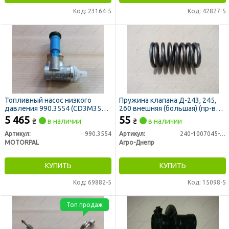
Код: 23164-5
Код: 42827-5
Топливный насос низкого
Пружина клапана Д-243, 245,
давления 990.3554 (CD3M3554)
260 внешняя (большая) (пр-во
Д-260, Д-245 (MOTORPAL)
Агро-Днепр)
5 465
55
₴
в наличии
₴
в наличии
Артикул:
990.3554
Артикул:
240-1007045-А1
MOTORPAL
Агро-Днепр
КУПИТЬ
КУПИТЬ
Код: 69882-5
Код: 15098-5
Топ продаж