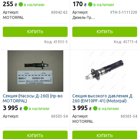
Украина)
255
170
₴
в наличии
₴
в наличии
Артикул:
60042-62
Артикул:
УТН-5-1111220
MOTORPAL
Дизель-Транс
КУПИТЬ
КУПИТЬ
Код: 41933-5
Код: 45773-4
Секция (Насосы Д-260) (пр-во
Секция высокого давления Д
MOTORPAL)
260 (EM10PF-41) (Motorpal)
3 995
3 995
₴
в наличии
₴
в наличии
Артикул:
60503-54
Артикул:
60503-54
MOTORPAL
КУПИТЬ
КУПИТЬ