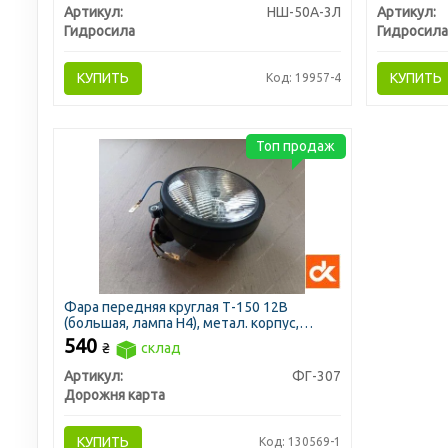
Артикул:
НШ-50А-3Л
Артикул:
Гидросила
Гидросила
КУПИТЬ
КУПИТЬ
Код: 19957-4
Топ продаж
Фара передняя круглая Т-150 12В
(большая, лампа H4), метал. корпус,
150х165х190 (ДК)
540
₴
склад
Артикул:
ФГ-307
Дорожня карта
КУПИТЬ
Код: 130569-1