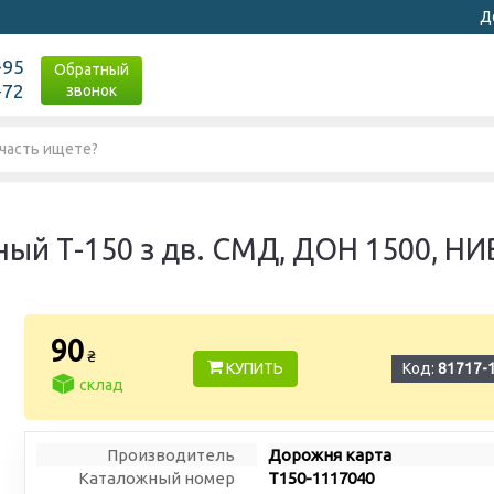
Д
-95
Обратный
-72
звонок
 Т-150 з дв. СМД, ДОН 1500, НИВА
90
₴
КУПИТЬ
Код:
81717-
склад
Производитель
Дорожня карта
Каталожный номер
Т150-1117040