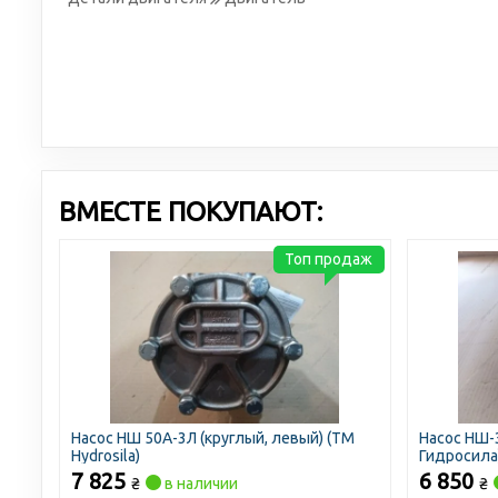
ВМЕСТЕ ПОКУПАЮТ:
Топ продаж
Насос НШ 50А-3Л (круглый, левый) (ТМ
Насос НШ-3
Hydrosila)
Гидросила
7 825
6 850
₴
в наличии
₴