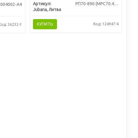
Артикул:
РП70-890 (МРС70.4/1.
1004002-А4
Jubana, Литва
КУПИТЬ
Код: 124947-4
Код: 36232-1