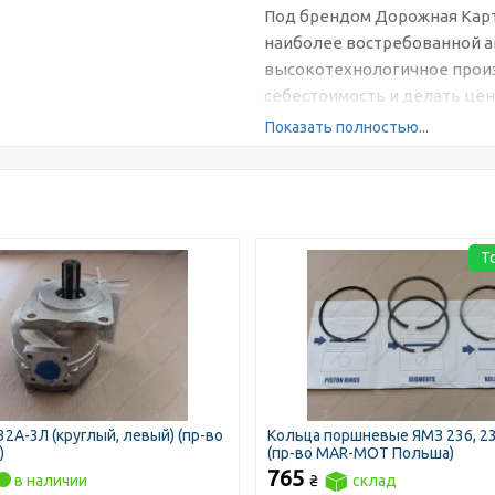
Под брендом Дорожная Карт
наиболее востребованной а
высокотехнологичное произ
себестоимость и делать цен
Показать полностью...
Т
2А-3Л (круглый, левый) (пр-во
Кольца поршневые ЯМЗ 236, 23
)
(пр-во MAR-MOT Польша)
765
в наличии
₴
склад