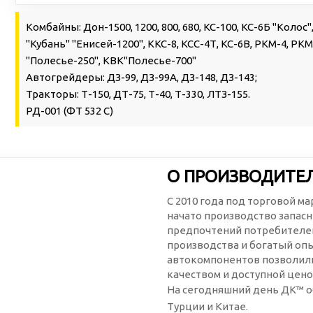
Комбайны: Дон-1500, 1200, 800, 680, КС-100, КС-6Б "Колос"
"Кубань" "Енисей-1200", ККС-8, КСС-4Т, КС-6В, РКМ-4, РКМ
"Полесье-250", КВК"Полесье-700"
Автогрейдеры: ДЗ-99, ДЗ-99А, ДЗ-148, ДЗ-143;
Тракторы: Т-150, ДТ-75, Т-40, Т-330, ЛТЗ-155.
РД-001 (ФТ 532 С)
О ПРОИЗВОДИТЕ
С 2010 года под торговой м
начато производство запасн
предпочтений потребителей
производства и богатый оп
автокомпонентов позволили
качеством и доступной цено
На сегодняшний день ДК™ о
Турции и Китае.